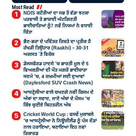
Most Read
NDIS ਕਟੌਤੀਆਂ ਦਾ ਸਭ ਤੋਂ ਵੱਡਾ ਝਟਕਾ
ਪਰਵਾਸੀ ਤੇ ਭਾਸ਼ਾਈ ਘੱਟਗਿਣਤੀ
ਭਾਈਚਾਰਿਆਂ ਨੂੰ? ਨਵੇਂ ਨਿਯਮਾਂ ਨੇ ਵਧਾਈ
ਚਿੰਤਾ
ਭੈਣ-ਭਰਾ ਦੇ ਪਵਿੱਤਰ ਰਿਸ਼ਤੇ ਦਾ ਪ੍ਰਤੀਕ ਹੈ
ਰੱਖੜੀ ਤਿਉਹਾਰ (Raakhi) – 30-31
ਅਗਸਤ `ਤੇ ਵਿਸ਼ੇਸ਼
ਡੇਲਸਫੋਰਡ ਹਾਦਸੇ ’ਚ ਭਾਰਤੀ ਮੂਲ ਦੇ 5
ਵਿਅਕਤੀਆਂ ਦੀ ਮੌਤ ਮਗਰੋਂ ਭਾਈਚਾਰਾ
ਸਦਮੇ ’ਚ, 4 ਜ਼ਖ਼ਮੀਆਂ ਲਈ ਦੁਆਵਾਂ
(Daylesford SUV Crash News)
ਆਸਟ੍ਰੇਲੀਆ ਵਾਲੇ ਚਖਣਗੇ ਨਵੀਂ ਕਿਸਮ ਦੇ
ਅੰਬਾਂ ਦਾ ਸਵਾਦ, ਜਾਣੋ ਅੰਬਾਂ ਦੇ ਮੌਸਮ ’ਚ
ਕਿੰਝ ਚੁਣੀਏ ਬਿਹਤਰੀਨ ਅੰਬ
Cricket World Cup : ਫਸਵੇਂ ਮੁਕਾਬਲੇ
’ਚ ਆਸਟ੍ਰੇਲੀਆ ਨੇ ਨਿਊਜ਼ੀਲੈਂਡ ਨੂੰ ਪੰਜ ਦੌੜਾਂ
ਨਾਲ ਹਰਾਇਆ, ਬਣਾਇਆ ਇਹ ਨਵਾਂ
ਰਿਕਾਰਡ