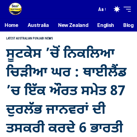
Aa
Home
Australia
New Zealand
English
Blog
LATEST AUSTRALIAN PUNJABI NEWS
ਸੂਟਕੇਸ ’ਚੋਂ ਨਿਕਲਿਆ
ਚਿੜੀਆ ਘਰ : ਥਾਈਲੈਂਡ
’ਚ ਇੱਕ ਔਰਤ ਸਮੇਤ 87
ਦੁਰਲੱਭ ਜਾਨਵਰਾਂ ਦੀ
ਤਸਕਰੀ ਕਰਦੇ 6 ਭਾਰਤੀ