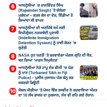
ਆਸਟ੍ਰੇਲੀਆ `ਚ ਰਾਜਵਿੰਦਰ ਸਿੰਘ
(Rajwinder Singh) `ਤੇ ਚੱਲੇਗਾ
ਮੁੁਕੱਦਮਾ – ਕਤਲ ਕੇਸ ਦਾ ਦੋਸ਼, ਇੰਡੀਆ ਤੋਂ
ਲਿਆਂਦਾ ਸੀ ਵਾਪਸ
ਆਸਟ੍ਰੇਲੀਆ ਦੀ ਅਣਮਿੱਥੇ ਸਮੇਂ ਲਈ
ਇਮੀਗ੍ਰੇਸ਼ਨ ਨਜ਼ਰਬੰਦੀ ਪ੍ਰਣਾਲੀ
(Indefinite Immigration
Detention System) ਨੂੰ ਹਾਈ ਕੋਰਟ ’ਚ
ਚੁਣੌਤੀ
NASA ਹੁਣ ਧਰਤੀ ’ਤੇ ਕਰਵਾਏਗਾ ਮੰਗਲ ਗ੍ਰਹਿ ਦੀ ਸੈਰ,
ਬਣ ਗਿਆ ‘ਮਾਰਸ ਸਿਮੁਲੇਟਰ’
ਆਸਟ੍ਰੇਲੀਆ ਨੇੜੇ ਟਾਪੂ ਦੇਸ਼ ਫੀਜੀ `ਚ ਪੱਗ
ਨੂੰ ਮਾਣ (Turbaned Sikh in Fiji
Police) – ਪੁਲੀਸ ਮੁਲਾਜ਼ਮ ਪੱਗ ਬੰਨ੍ਹ ਕਰ
ਸਕਣਗੇ ਡਿਊਟੀ
ਸੋਸ਼ਲ ਮੀਡੀਆ ’ਤੇ ਪੋਸਟ ਇੱਕ ਤਸਵੀਰ ਨੇ ਕਰਵਾਇਆ ਔਰਤ
ਦਾ 10 ਲੱਖ ਡਾਲਰ ਦਾ ਨੁਕਸਾਨ, ਜੱਜ ਵੀ ਰਹਿ ਗਏ ਹੈਰਾਨ