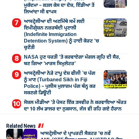
ਮੁੁਕੱਦਮਾ – ਕਤਲ ਕੇਸ ਦਾ ਦੋਸ਼, ਇੰਡੀਆ ਤੋਂ
ਲਿਆਂਦਾ ਸੀ ਵਾਪਸ
ਆਸਟ੍ਰੇਲੀਆ ਦੀ ਅਣਮਿੱਥੇ ਸਮੇਂ ਲਈ
ਇਮੀਗ੍ਰੇਸ਼ਨ ਨਜ਼ਰਬੰਦੀ ਪ੍ਰਣਾਲੀ
(Indefinite Immigration
Detention System) ਨੂੰ ਹਾਈ ਕੋਰਟ ’ਚ
ਚੁਣੌਤੀ
NASA ਹੁਣ ਧਰਤੀ ’ਤੇ ਕਰਵਾਏਗਾ ਮੰਗਲ ਗ੍ਰਹਿ ਦੀ ਸੈਰ,
ਬਣ ਗਿਆ ‘ਮਾਰਸ ਸਿਮੁਲੇਟਰ’
ਆਸਟ੍ਰੇਲੀਆ ਨੇੜੇ ਟਾਪੂ ਦੇਸ਼ ਫੀਜੀ `ਚ ਪੱਗ
ਨੂੰ ਮਾਣ (Turbaned Sikh in Fiji
Police) – ਪੁਲੀਸ ਮੁਲਾਜ਼ਮ ਪੱਗ ਬੰਨ੍ਹ ਕਰ
ਸਕਣਗੇ ਡਿਊਟੀ
ਸੋਸ਼ਲ ਮੀਡੀਆ ’ਤੇ ਪੋਸਟ ਇੱਕ ਤਸਵੀਰ ਨੇ ਕਰਵਾਇਆ ਔਰਤ
ਦਾ 10 ਲੱਖ ਡਾਲਰ ਦਾ ਨੁਕਸਾਨ, ਜੱਜ ਵੀ ਰਹਿ ਗਏ ਹੈਰਾਨ
Related News
ਆਸਟ੍ਰੇਲੀਆ ਦੇ ਪ੍ਰਾਪਰਟੀ ਸੈਕਟਰ ’ਚ ਨਵੇਂ