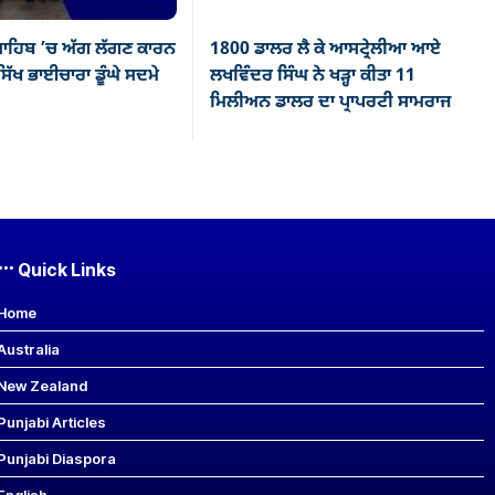
ਾਹਿਬ ’ਚ ਅੱਗ ਲੱਗਣ ਕਾਰਨ
1800 ਡਾਲਰ ਲੈ ਕੇ ਆਸਟ੍ਰੇਲੀਆ ਆਏ
ਿੱਖ ਭਾਈਚਾਰਾ ਡੂੰਘੇ ਸਦਮੇ
ਲਖਵਿੰਦਰ ਸਿੰਘ ਨੇ ਖੜ੍ਹਾ ਕੀਤਾ 11
ਮਿਲੀਅਨ ਡਾਲਰ ਦਾ ਪ੍ਰਾਪਰਟੀ ਸਾਮਰਾਜ
Quick Links
Home
Australia
New Zealand
Punjabi Articles
Punjabi Diaspora