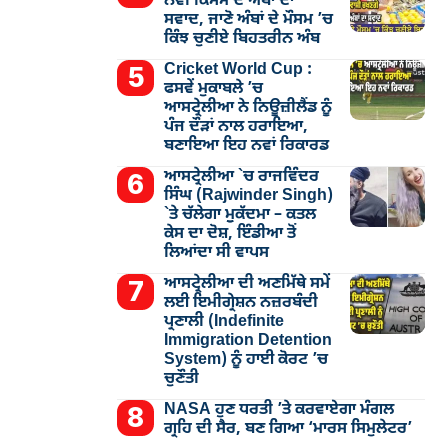
ਨਵੀਂ ਕਿਸਮ ਦੇ ਅੰਬਾਂ ਦਾ
ਸਵਾਦ, ਜਾਣੋ ਅੰਬਾਂ ਦੇ ਮੌਸਮ ’ਚ
ਕਿੰਝ ਚੁਣੀਏ ਬਿਹਤਰੀਨ ਅੰਬ
Cricket World Cup :
ਫਸਵੇਂ ਮੁਕਾਬਲੇ ’ਚ
ਆਸਟ੍ਰੇਲੀਆ ਨੇ ਨਿਊਜ਼ੀਲੈਂਡ ਨੂੰ
ਪੰਜ ਦੌੜਾਂ ਨਾਲ ਹਰਾਇਆ,
ਬਣਾਇਆ ਇਹ ਨਵਾਂ ਰਿਕਾਰਡ
ਆਸਟ੍ਰੇਲੀਆ `ਚ ਰਾਜਵਿੰਦਰ
ਸਿੰਘ (Rajwinder Singh)
`ਤੇ ਚੱਲੇਗਾ ਮੁੁਕੱਦਮਾ – ਕਤਲ
ਕੇਸ ਦਾ ਦੋਸ਼, ਇੰਡੀਆ ਤੋਂ
ਲਿਆਂਦਾ ਸੀ ਵਾਪਸ
ਆਸਟ੍ਰੇਲੀਆ ਦੀ ਅਣਮਿੱਥੇ ਸਮੇਂ
ਲਈ ਇਮੀਗ੍ਰੇਸ਼ਨ ਨਜ਼ਰਬੰਦੀ
ਪ੍ਰਣਾਲੀ (Indefinite
Immigration Detention
System) ਨੂੰ ਹਾਈ ਕੋਰਟ ’ਚ
ਚੁਣੌਤੀ
NASA ਹੁਣ ਧਰਤੀ ’ਤੇ ਕਰਵਾਏਗਾ ਮੰਗਲ
ਗ੍ਰਹਿ ਦੀ ਸੈਰ, ਬਣ ਗਿਆ ‘ਮਾਰਸ ਸਿਮੁਲੇਟਰ’