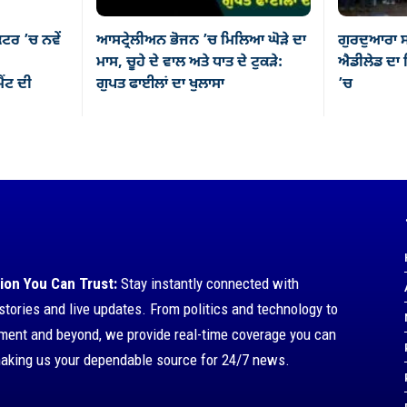
ਕਟਰ ’ਚ ਨਵੇਂ
ਆਸਟ੍ਰੇਲੀਅਨ ਭੋਜਨ ’ਚ ਮਿਲਿਆ ਘੋੜੇ ਦਾ
ਗੁਰਦੁਆਰਾ ਸ
ਮਾਸ, ਚੂਹੇ ਦੇ ਵਾਲ ਅਤੇ ਧਾਤ ਦੇ ਟੁਕੜੇ:
ਐਡੀਲੇਡ ਦਾ ਸ
ਂਟ ਦੀ
ਗੁਪਤ ਫਾਈਲਾਂ ਦਾ ਖੁਲਾਸਾ
’ਚ
ion You Can Trust:
Stay instantly connected with
stories and live updates. From politics and technology to
nment and beyond, we provide real-time coverage you can
making us your dependable source for 24/7 news.