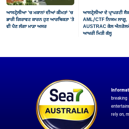
ਆਸਟ੍ਰੇਲੀਆ ’ਚ ਮਕਾਨਾਂ ਦੀਆਂ ਕੀਮਤਾਂ ’ਚ
ਆਸਟ੍ਰੇਲੀਆ ਦੇ ਪ੍ਰਾਪਰਟੀ ਸੈ
ਭਾਰੀ ਗਿਰਾਵਟ ਕਾਰਨ ਹੁਣ ਆਰਥਿਕਤਾ ’ਤੇ
AML/CTF ਨਿਯਮ ਲਾਗੂ,
ਵੀ ਪੈਣ ਲੱਗਾ ਮਾੜਾ ਅਸਰ
AUSTRAC ਕੋਲ ਐਨਰੋਲਮੈ
ਆਖਰੀ ਮਿਤੀ ਕੱਲ੍ਹ
Informat
breaking 
entertai
rely on, 