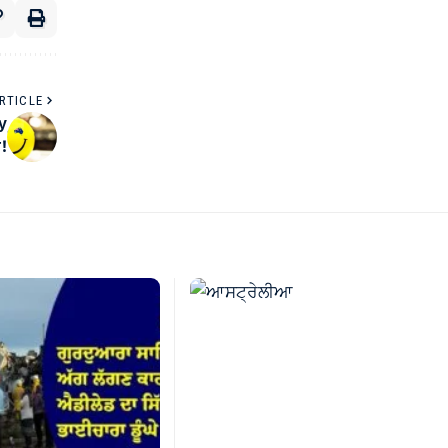
RTICLE
ty
ਰ!