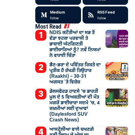
Medium
RSS Feed
Follow
Follow
Most Read
NDIS ਕਟੌਤੀਆਂ ਦਾ ਸਭ ਤੋਂ
ਵੱਡਾ ਝਟਕਾ ਪਰਵਾਸੀ ਤੇ
ਭਾਸ਼ਾਈ ਘੱਟਗਿਣਤੀ
ਭਾਈਚਾਰਿਆਂ ਨੂੰ? ਨਵੇਂ ਨਿਯਮਾਂ
ਨੇ ਵਧਾਈ ਚਿੰਤਾ
ਭੈਣ-ਭਰਾ ਦੇ ਪਵਿੱਤਰ ਰਿਸ਼ਤੇ ਦਾ
ਪ੍ਰਤੀਕ ਹੈ ਰੱਖੜੀ ਤਿਉਹਾਰ
(Raakhi) – 30-31
ਅਗਸਤ `ਤੇ ਵਿਸ਼ੇਸ਼
ਡੇਲਸਫੋਰਡ ਹਾਦਸੇ ’ਚ ਭਾਰਤੀ
ਮੂਲ ਦੇ 5 ਵਿਅਕਤੀਆਂ ਦੀ ਮੌਤ
ਮਗਰੋਂ ਭਾਈਚਾਰਾ ਸਦਮੇ ’ਚ, 4
ਜ਼ਖ਼ਮੀਆਂ ਲਈ ਦੁਆਵਾਂ
(Daylesford SUV
Crash News)
ਆਸਟ੍ਰੇਲੀਆ ਵਾਲੇ ਚਖਣਗੇ