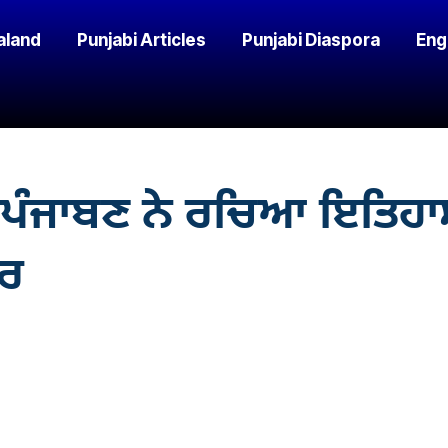
aland
Punjabi Articles
Punjabi Diaspora
Eng
ਪੰਜਾਬਣ ਨੇ ਰਚਿਆ ਇਤਿਹਾਸ,
ਲਰ