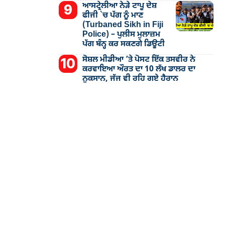
ਆਸਟ੍ਰੇਲੀਆ ਨੇੜੇ ਟਾਪੂ ਦੇਸ਼
ਫੀਜੀ `ਚ ਪੱਗ ਨੂੰ ਮਾਣ
(Turbaned Sikh in Fiji
Police) – ਪੁਲੀਸ ਮੁਲਾਜ਼ਮ
ਪੱਗ ਬੰਨ੍ਹ ਕਰ ਸਕਣਗੇ ਡਿਊਟੀ
ਸੋਸ਼ਲ ਮੀਡੀਆ ’ਤੇ ਪੋਸਟ ਇੱਕ ਤਸਵੀਰ ਨੇ
ਕਰਵਾਇਆ ਔਰਤ ਦਾ 10 ਲੱਖ ਡਾਲਰ ਦਾ
ਨੁਕਸਾਨ, ਜੱਜ ਵੀ ਰਹਿ ਗਏ ਹੈਰਾਨ