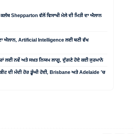
ਕਲੱਬ Shepparton ਵੱਲੋਂ ਵਿਸਾਖੀ ਮੇਲੇ ਦੀ ਮਿਤੀ ਦਾ ਐਲਾਨ
ਦਾ ਐਲਾਨ, Artificial Intelligence ਲਈ ਬਣੀ ਵੱਖ
ਂ ਲਈ ਨਵੇਂ ਅਤੇ ਸਖ਼ਤ ਨਿਯਮ ਲਾਗੂ, ਦੁੱਗਣੇ ਹੋਏ ਕਈ ਜੁਰਮਾਨੇ
ੀਟ ਦੀ ਮੰਦੀ ਹੋਰ ਡੂੰਘੀ ਹੋਈ, Brisbane ਅਤੇ Adelaide ’ਚ