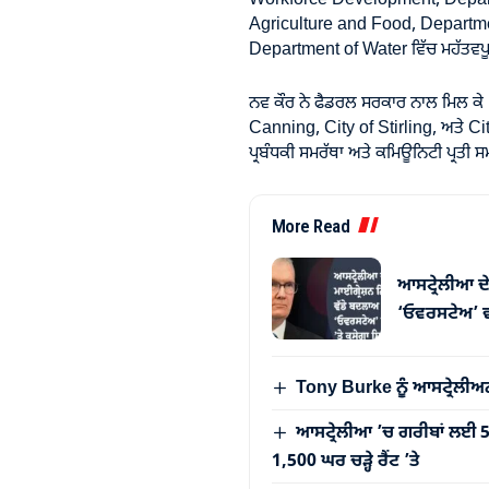
Workforce Development, Depar
Agriculture and Food, Departme
Department of Water ਵਿੱਚ ਮਹੱਤਵਪੂਰਨ
ਨਵ ਕੌਰ ਨੇ ਫੈਡਰਲ ਸਰਕਾਰ ਨਾਲ ਮਿਲ ਕੇ K
Canning, City of Stirling, ਅਤੇ Ci
ਪ੍ਰਬੰਧਕੀ ਸਮਰੱਥਾ ਅਤੇ ਕਮਿਊਨਿਟੀ ਪ੍ਰਤੀ 
More Read
ਆਸਟ੍ਰੇਲੀਆ ਦੇ
‘ਓਵਰਸਟੇਅ’ ਵਾ
Tony Burke ਨੂੰ ਆਸਟ੍ਰੇਲੀਅ
ਆਸਟ੍ਰੇਲੀਆ ’ਚ ਗਰੀਬਾਂ ਲਈ
1,500 ਘਰ ਚੜ੍ਹੇ ਰੈਂਟ ’ਤੇ