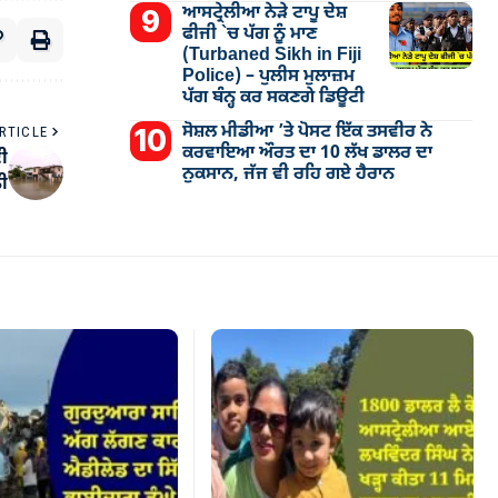
ਆਸਟ੍ਰੇਲੀਆ ਨੇੜੇ ਟਾਪੂ ਦੇਸ਼
ਫੀਜੀ `ਚ ਪੱਗ ਨੂੰ ਮਾਣ
(Turbaned Sikh in Fiji
Police) – ਪੁਲੀਸ ਮੁਲਾਜ਼ਮ
ਪੱਗ ਬੰਨ੍ਹ ਕਰ ਸਕਣਗੇ ਡਿਊਟੀ
ਸੋਸ਼ਲ ਮੀਡੀਆ ’ਤੇ ਪੋਸਟ ਇੱਕ ਤਸਵੀਰ ਨੇ
RTICLE
ਕਰਵਾਇਆ ਔਰਤ ਦਾ 10 ਲੱਖ ਡਾਲਰ ਦਾ
ਦੀ
ਨੁਕਸਾਨ, ਜੱਜ ਵੀ ਰਹਿ ਗਏ ਹੈਰਾਨ
ਨੀ