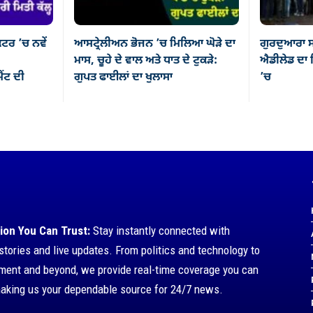
ਕਟਰ ’ਚ ਨਵੇਂ
ਆਸਟ੍ਰੇਲੀਅਨ ਭੋਜਨ ’ਚ ਮਿਲਿਆ ਘੋੜੇ ਦਾ
ਗੁਰਦੁਆਰਾ ਸ
ਮਾਸ, ਚੂਹੇ ਦੇ ਵਾਲ ਅਤੇ ਧਾਤ ਦੇ ਟੁਕੜੇ:
ਐਡੀਲੇਡ ਦਾ ਸ
ਂਟ ਦੀ
ਗੁਪਤ ਫਾਈਲਾਂ ਦਾ ਖੁਲਾਸਾ
’ਚ
ion You Can Trust:
Stay instantly connected with
stories and live updates. From politics and technology to
nment and beyond, we provide real-time coverage you can
making us your dependable source for 24/7 news.