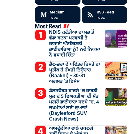
Medium
RSS Feed
Follow
Follow
Most Read
NDIS ਕਟੌਤੀਆਂ ਦਾ ਸਭ ਤੋਂ
ਵੱਡਾ ਝਟਕਾ ਪਰਵਾਸੀ ਤੇ
ਭਾਸ਼ਾਈ ਘੱਟਗਿਣਤੀ
ਭਾਈਚਾਰਿਆਂ ਨੂੰ? ਨਵੇਂ ਨਿਯਮਾਂ
ਨੇ ਵਧਾਈ ਚਿੰਤਾ
ਭੈਣ-ਭਰਾ ਦੇ ਪਵਿੱਤਰ ਰਿਸ਼ਤੇ ਦਾ
ਪ੍ਰਤੀਕ ਹੈ ਰੱਖੜੀ ਤਿਉਹਾਰ
(Raakhi) – 30-31
ਅਗਸਤ `ਤੇ ਵਿਸ਼ੇਸ਼
ਡੇਲਸਫੋਰਡ ਹਾਦਸੇ ’ਚ ਭਾਰਤੀ
ਮੂਲ ਦੇ 5 ਵਿਅਕਤੀਆਂ ਦੀ ਮੌਤ
ਮਗਰੋਂ ਭਾਈਚਾਰਾ ਸਦਮੇ ’ਚ, 4
ਜ਼ਖ਼ਮੀਆਂ ਲਈ ਦੁਆਵਾਂ
(Daylesford SUV
Crash News)
ਆਸਟ੍ਰੇਲੀਆ ਵਾਲੇ ਚਖਣਗੇ