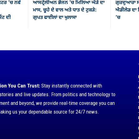
ਕਟਰ ’ਚ ਨਵੇਂ
ਆਸਟ੍ਰੇਲੀਅਨ ਭੋਜਨ ’ਚ ਮਿਲਿਆ ਘੋੜੇ ਦਾ
ਗੁਰਦੁਆਰਾ ਸ
ਮਾਸ, ਚੂਹੇ ਦੇ ਵਾਲ ਅਤੇ ਧਾਤ ਦੇ ਟੁਕੜੇ:
ਐਡੀਲੇਡ ਦਾ ਸ
ਂਟ ਦੀ
ਗੁਪਤ ਫਾਈਲਾਂ ਦਾ ਖੁਲਾਸਾ
’ਚ
ion You Can Trust:
Stay instantly connected with
stories and live updates. From politics and technology to
nment and beyond, we provide real-time coverage you can
making us your dependable source for 24/7 news.