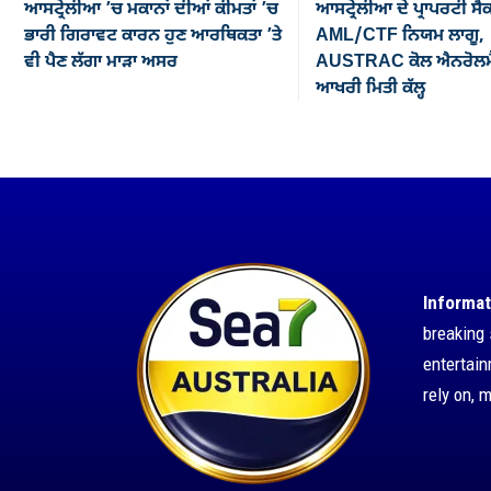
ਆਸਟ੍ਰੇਲੀਆ ’ਚ ਮਕਾਨਾਂ ਦੀਆਂ ਕੀਮਤਾਂ ’ਚ
ਆਸਟ੍ਰੇਲੀਆ ਦੇ ਪ੍ਰਾਪਰਟੀ ਸੈ
ਭਾਰੀ ਗਿਰਾਵਟ ਕਾਰਨ ਹੁਣ ਆਰਥਿਕਤਾ ’ਤੇ
AML/CTF ਨਿਯਮ ਲਾਗੂ,
ਵੀ ਪੈਣ ਲੱਗਾ ਮਾੜਾ ਅਸਰ
AUSTRAC ਕੋਲ ਐਨਰੋਲਮੈ
ਆਖਰੀ ਮਿਤੀ ਕੱਲ੍ਹ
Informat
breaking 
entertai
rely on, 