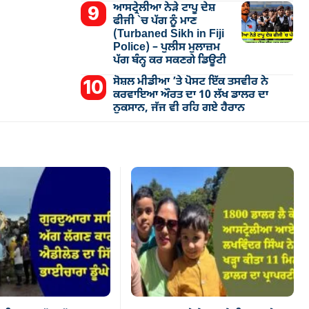
ਆਸਟ੍ਰੇਲੀਆ ਨੇੜੇ ਟਾਪੂ ਦੇਸ਼
ਫੀਜੀ `ਚ ਪੱਗ ਨੂੰ ਮਾਣ
(Turbaned Sikh in Fiji
Police) – ਪੁਲੀਸ ਮੁਲਾਜ਼ਮ
ਪੱਗ ਬੰਨ੍ਹ ਕਰ ਸਕਣਗੇ ਡਿਊਟੀ
ਸੋਸ਼ਲ ਮੀਡੀਆ ’ਤੇ ਪੋਸਟ ਇੱਕ ਤਸਵੀਰ ਨੇ
ਕਰਵਾਇਆ ਔਰਤ ਦਾ 10 ਲੱਖ ਡਾਲਰ ਦਾ
ਨੁਕਸਾਨ, ਜੱਜ ਵੀ ਰਹਿ ਗਏ ਹੈਰਾਨ