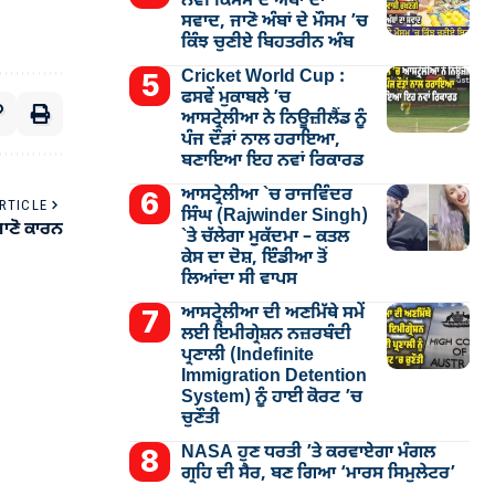
ਨਵੀਂ ਕਿਸਮ ਦੇ ਅੰਬਾਂ ਦਾ
ਸਵਾਦ, ਜਾਣੋ ਅੰਬਾਂ ਦੇ ਮੌਸਮ ’ਚ
ਕਿੰਝ ਚੁਣੀਏ ਬਿਹਤਰੀਨ ਅੰਬ
Cricket World Cup :
ਫਸਵੇਂ ਮੁਕਾਬਲੇ ’ਚ
ਆਸਟ੍ਰੇਲੀਆ ਨੇ ਨਿਊਜ਼ੀਲੈਂਡ ਨੂੰ
ਪੰਜ ਦੌੜਾਂ ਨਾਲ ਹਰਾਇਆ,
ਬਣਾਇਆ ਇਹ ਨਵਾਂ ਰਿਕਾਰਡ
ਆਸਟ੍ਰੇਲੀਆ `ਚ ਰਾਜਵਿੰਦਰ
RTICLE
ਸਿੰਘ (Rajwinder Singh)
 ਜਾਣੋ ਕਾਰਨ
`ਤੇ ਚੱਲੇਗਾ ਮੁੁਕੱਦਮਾ – ਕਤਲ
ਕੇਸ ਦਾ ਦੋਸ਼, ਇੰਡੀਆ ਤੋਂ
ਲਿਆਂਦਾ ਸੀ ਵਾਪਸ
ਆਸਟ੍ਰੇਲੀਆ ਦੀ ਅਣਮਿੱਥੇ ਸਮੇਂ
ਲਈ ਇਮੀਗ੍ਰੇਸ਼ਨ ਨਜ਼ਰਬੰਦੀ
ਪ੍ਰਣਾਲੀ (Indefinite
Immigration Detention
System) ਨੂੰ ਹਾਈ ਕੋਰਟ ’ਚ
ਚੁਣੌਤੀ
NASA ਹੁਣ ਧਰਤੀ ’ਤੇ ਕਰਵਾਏਗਾ ਮੰਗਲ
ਗ੍ਰਹਿ ਦੀ ਸੈਰ, ਬਣ ਗਿਆ ‘ਮਾਰਸ ਸਿਮੁਲੇਟਰ’