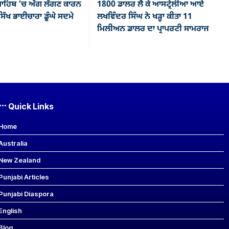
ਾਹਿਬ ’ਚ ਅੱਗ ਲੱਗਣ ਕਾਰਨ
1800 ਡਾਲਰ ਲੈ ਕੇ ਆਸਟ੍ਰੇਲੀਆ ਆਏ
ਿੱਖ ਭਾਈਚਾਰਾ ਡੂੰਘੇ ਸਦਮੇ
ਲਖਵਿੰਦਰ ਸਿੰਘ ਨੇ ਖੜ੍ਹਾ ਕੀਤਾ 11
ਮਿਲੀਅਨ ਡਾਲਰ ਦਾ ਪ੍ਰਾਪਰਟੀ ਸਾਮਰਾਜ
Quick Links
Home
Australia
New Zealand
Punjabi Articles
Punjabi Diaspora
English
Blog