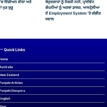
’ਚ ਇੰਡੀਅਨ ਵੀਜ਼ਾ ਅਤੇ
ਬੇਰੁਜ਼ਗਾਰਾਂ ਨੂੰ ਨੌਕਰੀ ਨਹੀਂ, ਪ੍ਰਾਈਵੇਟ
ਂ ਮੁੜ ਸ਼ੁਰੂ
ਕੰਪਨੀਆਂ ਨੂੰ ਅਰਬਾਂ ਡਾਲਰ, ਆਸਟ੍ਰੇਲੀਆ
ਦੇ Employment System ’ਤੇ ਗੰਭੀਰ
ਸਵਾਲ
Quick Links
Home
Australia
New Zealand
Punjabi Articles
Punjabi Diaspora
English
Blog