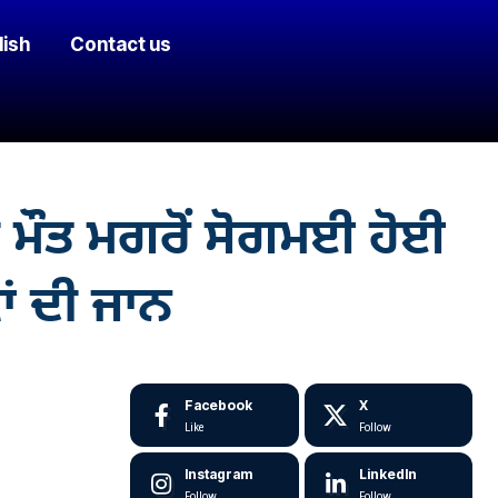
lish
Contact us
ੀ ਮੌਤ ਮਗਰੋਂ ਸੋਗਮਈ ਹੋਈ
ਂ ਦੀ ਜਾਨ
Facebook
X
Like
Follow
Instagram
LinkedIn
Follow
Follow