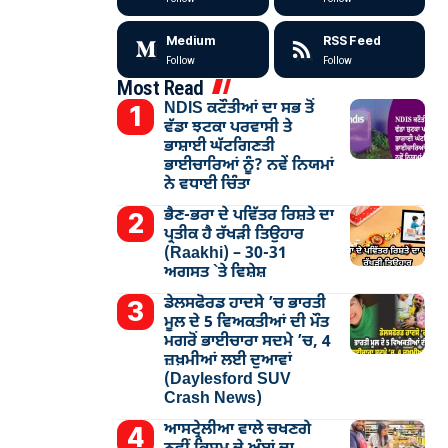
Medium
RSS Feed
Follow
Follow
Most Read
NDIS ਕਟੌਤੀਆਂ ਦਾ ਸਭ ਤੋਂ
ਵੱਡਾ ਝਟਕਾ ਪਰਵਾਸੀ ਤੇ
ਭਾਸ਼ਾਈ ਘੱਟਗਿਣਤੀ
ਭਾਈਚਾਰਿਆਂ ਨੂੰ? ਨਵੇਂ ਨਿਯਮਾਂ
ਨੇ ਵਧਾਈ ਚਿੰਤਾ
ਭੈਣ-ਭਰਾ ਦੇ ਪਵਿੱਤਰ ਰਿਸ਼ਤੇ ਦਾ
ਪ੍ਰਤੀਕ ਹੈ ਰੱਖੜੀ ਤਿਉਹਾਰ
(Raakhi) – 30-31
ਅਗਸਤ `ਤੇ ਵਿਸ਼ੇਸ਼
ਡੇਲਸਫੋਰਡ ਹਾਦਸੇ ’ਚ ਭਾਰਤੀ
ਮੂਲ ਦੇ 5 ਵਿਅਕਤੀਆਂ ਦੀ ਮੌਤ
ਮਗਰੋਂ ਭਾਈਚਾਰਾ ਸਦਮੇ ’ਚ, 4
ਜ਼ਖ਼ਮੀਆਂ ਲਈ ਦੁਆਵਾਂ
(Daylesford SUV
Crash News)
ਆਸਟ੍ਰੇਲੀਆ ਵਾਲੇ ਚਖਣਗੇ