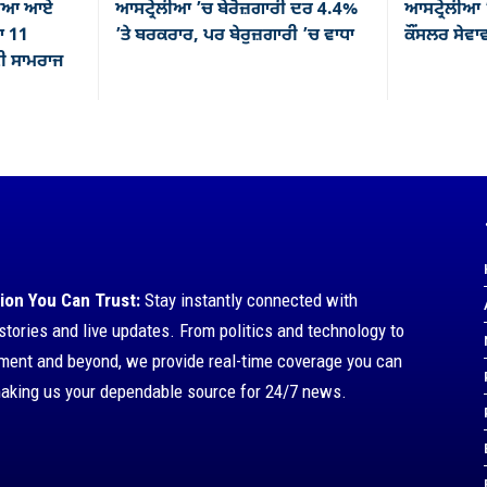
ੇਲੀਆ ਆਏ
ਆਸਟ੍ਰੇਲੀਆ ’ਚ ਬੇਰੋਜ਼ਗਾਰੀ ਦਰ 4.4%
ਆਸਟ੍ਰੇਲੀਆ 
ਤਾ 11
’ਤੇ ਬਰਕਰਾਰ, ਪਰ ਬੇਰੁਜ਼ਗਾਰੀ ’ਚ ਵਾਧਾ
ਕੌਂਸਲਰ ਸੇਵਾਵਾ
ਟੀ ਸਾਮਰਾਜ
ion You Can Trust:
Stay instantly connected with
stories and live updates. From politics and technology to
nment and beyond, we provide real-time coverage you can
making us your dependable source for 24/7 news.