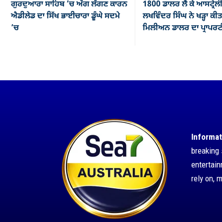
ਗੁਰਦੁਆਰਾ ਸਾਹਿਬ ’ਚ ਅੱਗ ਲੱਗਣ ਕਾਰਨ
1800 ਡਾਲਰ ਲੈ ਕੇ ਆਸਟ੍ਰ
ਐਡੀਲੇਡ ਦਾ ਸਿੱਖ ਭਾਈਚਾਰਾ ਡੂੰਘੇ ਸਦਮੇ
ਲਖਵਿੰਦਰ ਸਿੰਘ ਨੇ ਖੜ੍ਹਾ ਕੀ
’ਚ
ਮਿਲੀਅਨ ਡਾਲਰ ਦਾ ਪ੍ਰਾਪਰ
Informat
breaking 
entertai
rely on, 