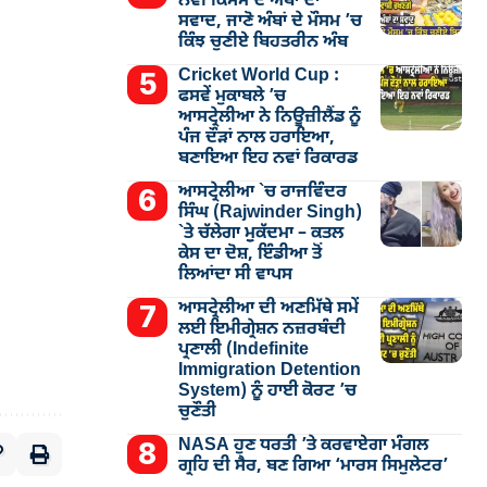
ਨਵੀਂ ਕਿਸਮ ਦੇ ਅੰਬਾਂ ਦਾ
ਸਵਾਦ, ਜਾਣੋ ਅੰਬਾਂ ਦੇ ਮੌਸਮ ’ਚ
ਕਿੰਝ ਚੁਣੀਏ ਬਿਹਤਰੀਨ ਅੰਬ
Cricket World Cup :
ਫਸਵੇਂ ਮੁਕਾਬਲੇ ’ਚ
ਆਸਟ੍ਰੇਲੀਆ ਨੇ ਨਿਊਜ਼ੀਲੈਂਡ ਨੂੰ
ਪੰਜ ਦੌੜਾਂ ਨਾਲ ਹਰਾਇਆ,
ਬਣਾਇਆ ਇਹ ਨਵਾਂ ਰਿਕਾਰਡ
ਆਸਟ੍ਰੇਲੀਆ `ਚ ਰਾਜਵਿੰਦਰ
ਸਿੰਘ (Rajwinder Singh)
`ਤੇ ਚੱਲੇਗਾ ਮੁੁਕੱਦਮਾ – ਕਤਲ
ਕੇਸ ਦਾ ਦੋਸ਼, ਇੰਡੀਆ ਤੋਂ
ਲਿਆਂਦਾ ਸੀ ਵਾਪਸ
ਆਸਟ੍ਰੇਲੀਆ ਦੀ ਅਣਮਿੱਥੇ ਸਮੇਂ
ਲਈ ਇਮੀਗ੍ਰੇਸ਼ਨ ਨਜ਼ਰਬੰਦੀ
ਪ੍ਰਣਾਲੀ (Indefinite
Immigration Detention
System) ਨੂੰ ਹਾਈ ਕੋਰਟ ’ਚ
ਚੁਣੌਤੀ
NASA ਹੁਣ ਧਰਤੀ ’ਤੇ ਕਰਵਾਏਗਾ ਮੰਗਲ
ਗ੍ਰਹਿ ਦੀ ਸੈਰ, ਬਣ ਗਿਆ ‘ਮਾਰਸ ਸਿਮੁਲੇਟਰ’