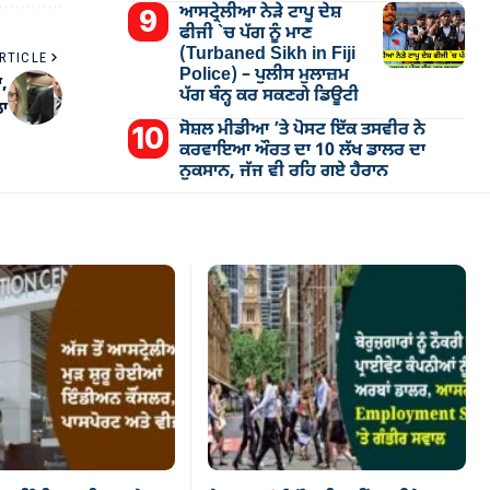
ਆਸਟ੍ਰੇਲੀਆ ਨੇੜੇ ਟਾਪੂ ਦੇਸ਼
ਫੀਜੀ `ਚ ਪੱਗ ਨੂੰ ਮਾਣ
(Turbaned Sikh in Fiji
RTICLE
Police) – ਪੁਲੀਸ ਮੁਲਾਜ਼ਮ
ਾ,
ਪੱਗ ਬੰਨ੍ਹ ਕਰ ਸਕਣਗੇ ਡਿਊਟੀ
ਲਾ
ਸੋਸ਼ਲ ਮੀਡੀਆ ’ਤੇ ਪੋਸਟ ਇੱਕ ਤਸਵੀਰ ਨੇ
ਕਰਵਾਇਆ ਔਰਤ ਦਾ 10 ਲੱਖ ਡਾਲਰ ਦਾ
ਨੁਕਸਾਨ, ਜੱਜ ਵੀ ਰਹਿ ਗਏ ਹੈਰਾਨ