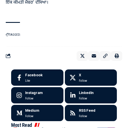
ਇੱਕ ਕੀਮਤੀ ਮੈਂਬਰ’ ਦੱਸਿਆ।
TAGGED:
Facebook
X
Like
Follow
Instagram
LinkedIn
Follow
Follow
Medium
RSS Feed
Follow
Follow
Most Read