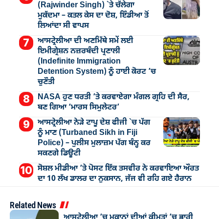
(Rajwinder Singh) `ਤੇ ਚੱਲੇਗਾ
ਮੁੁਕੱਦਮਾ – ਕਤਲ ਕੇਸ ਦਾ ਦੋਸ਼, ਇੰਡੀਆ ਤੋਂ
ਲਿਆਂਦਾ ਸੀ ਵਾਪਸ
ਆਸਟ੍ਰੇਲੀਆ ਦੀ ਅਣਮਿੱਥੇ ਸਮੇਂ ਲਈ
ਇਮੀਗ੍ਰੇਸ਼ਨ ਨਜ਼ਰਬੰਦੀ ਪ੍ਰਣਾਲੀ
(Indefinite Immigration
Detention System) ਨੂੰ ਹਾਈ ਕੋਰਟ ’ਚ
ਚੁਣੌਤੀ
NASA ਹੁਣ ਧਰਤੀ ’ਤੇ ਕਰਵਾਏਗਾ ਮੰਗਲ ਗ੍ਰਹਿ ਦੀ ਸੈਰ,
ਬਣ ਗਿਆ ‘ਮਾਰਸ ਸਿਮੁਲੇਟਰ’
ਆਸਟ੍ਰੇਲੀਆ ਨੇੜੇ ਟਾਪੂ ਦੇਸ਼ ਫੀਜੀ `ਚ ਪੱਗ
ਨੂੰ ਮਾਣ (Turbaned Sikh in Fiji
Police) – ਪੁਲੀਸ ਮੁਲਾਜ਼ਮ ਪੱਗ ਬੰਨ੍ਹ ਕਰ
ਸਕਣਗੇ ਡਿਊਟੀ
ਸੋਸ਼ਲ ਮੀਡੀਆ ’ਤੇ ਪੋਸਟ ਇੱਕ ਤਸਵੀਰ ਨੇ ਕਰਵਾਇਆ ਔਰਤ
ਦਾ 10 ਲੱਖ ਡਾਲਰ ਦਾ ਨੁਕਸਾਨ, ਜੱਜ ਵੀ ਰਹਿ ਗਏ ਹੈਰਾਨ
Related News
ਆਸਟ੍ਰੇਲੀਆ ’ਚ ਮਕਾਨਾਂ ਦੀਆਂ ਕੀਮਤਾਂ ’ਚ ਭਾਰੀ