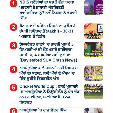
NDIS ਕਟੌਤੀਆਂ ਦਾ ਸਭ ਤੋਂ ਵੱਡਾ ਝਟਕਾ
ਪਰਵਾਸੀ ਤੇ ਭਾਸ਼ਾਈ ਘੱਟਗਿਣਤੀ
ਭਾਈਚਾਰਿਆਂ ਨੂੰ? ਨਵੇਂ ਨਿਯਮਾਂ ਨੇ ਵਧਾਈ
ਚਿੰਤਾ
ਭੈਣ-ਭਰਾ ਦੇ ਪਵਿੱਤਰ ਰਿਸ਼ਤੇ ਦਾ ਪ੍ਰਤੀਕ ਹੈ
ਰੱਖੜੀ ਤਿਉਹਾਰ (Raakhi) – 30-31
ਅਗਸਤ `ਤੇ ਵਿਸ਼ੇਸ਼
ਡੇਲਸਫੋਰਡ ਹਾਦਸੇ ’ਚ ਭਾਰਤੀ ਮੂਲ ਦੇ 5
ਵਿਅਕਤੀਆਂ ਦੀ ਮੌਤ ਮਗਰੋਂ ਭਾਈਚਾਰਾ
ਸਦਮੇ ’ਚ, 4 ਜ਼ਖ਼ਮੀਆਂ ਲਈ ਦੁਆਵਾਂ
(Daylesford SUV Crash News)
ਆਸਟ੍ਰੇਲੀਆ ਵਾਲੇ ਚਖਣਗੇ ਨਵੀਂ ਕਿਸਮ ਦੇ
ਅੰਬਾਂ ਦਾ ਸਵਾਦ, ਜਾਣੋ ਅੰਬਾਂ ਦੇ ਮੌਸਮ ’ਚ
ਕਿੰਝ ਚੁਣੀਏ ਬਿਹਤਰੀਨ ਅੰਬ
Cricket World Cup : ਫਸਵੇਂ ਮੁਕਾਬਲੇ
’ਚ ਆਸਟ੍ਰੇਲੀਆ ਨੇ ਨਿਊਜ਼ੀਲੈਂਡ ਨੂੰ ਪੰਜ ਦੌੜਾਂ
ਨਾਲ ਹਰਾਇਆ, ਬਣਾਇਆ ਇਹ ਨਵਾਂ
ਰਿਕਾਰਡ
ਆਸਟ੍ਰੇਲੀਆ `ਚ ਰਾਜਵਿੰਦਰ ਸਿੰਘ