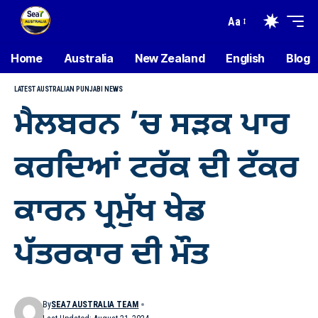
Aa
Home
Australia
New Zealand
English
Blog
LATEST AUSTRALIAN PUNJABI NEWS
ਮੈਲਬਰਨ ’ਚ ਸੜਕ ਪਾਰ
ਕਰਦਿਆਂ ਟਰੱਕ ਦੀ ਟੱਕਰ
ਕਾਰਨ ਪ੍ਰਮੁੱਖ ਖੇਡ
ਪੱਤਰਕਾਰ ਦੀ ਮੌਤ
By
SEA7 AUSTRALIA TEAM