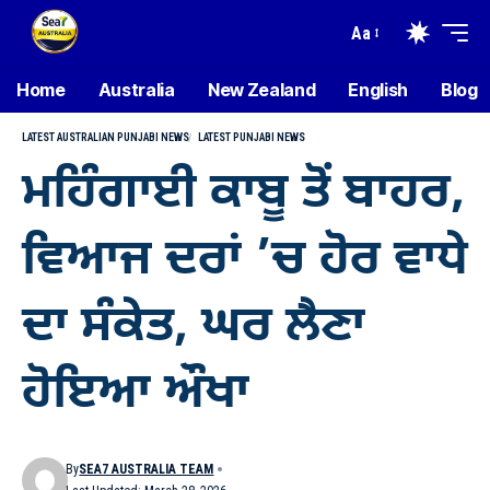
Aa
Home
Australia
New Zealand
English
Blog
LATEST AUSTRALIAN PUNJABI NEWS
LATEST PUNJABI NEWS
ਮਹਿੰਗਾਈ ਕਾਬੂ ਤੋਂ ਬਾਹਰ,
ਵਿਆਜ ਦਰਾਂ ’ਚ ਹੋਰ ਵਾਧੇ
ਦਾ ਸੰਕੇਤ, ਘਰ ਲੈਣਾ
ਹੋਇਆ ਔਖਾ
By
SEA7 AUSTRALIA TEAM