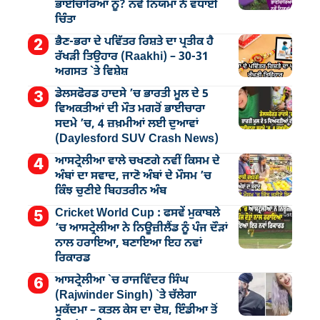
ਭਾਈਚਾਰਿਆਂ ਨੂੰ? ਨਵੇਂ ਨਿਯਮਾਂ ਨੇ ਵਧਾਈ
ਚਿੰਤਾ
ਭੈਣ-ਭਰਾ ਦੇ ਪਵਿੱਤਰ ਰਿਸ਼ਤੇ ਦਾ ਪ੍ਰਤੀਕ ਹੈ
ਰੱਖੜੀ ਤਿਉਹਾਰ (Raakhi) – 30-31
ਅਗਸਤ `ਤੇ ਵਿਸ਼ੇਸ਼
ਡੇਲਸਫੋਰਡ ਹਾਦਸੇ ’ਚ ਭਾਰਤੀ ਮੂਲ ਦੇ 5
ਵਿਅਕਤੀਆਂ ਦੀ ਮੌਤ ਮਗਰੋਂ ਭਾਈਚਾਰਾ
ਸਦਮੇ ’ਚ, 4 ਜ਼ਖ਼ਮੀਆਂ ਲਈ ਦੁਆਵਾਂ
(Daylesford SUV Crash News)
ਆਸਟ੍ਰੇਲੀਆ ਵਾਲੇ ਚਖਣਗੇ ਨਵੀਂ ਕਿਸਮ ਦੇ
ਅੰਬਾਂ ਦਾ ਸਵਾਦ, ਜਾਣੋ ਅੰਬਾਂ ਦੇ ਮੌਸਮ ’ਚ
ਕਿੰਝ ਚੁਣੀਏ ਬਿਹਤਰੀਨ ਅੰਬ
Cricket World Cup : ਫਸਵੇਂ ਮੁਕਾਬਲੇ
’ਚ ਆਸਟ੍ਰੇਲੀਆ ਨੇ ਨਿਊਜ਼ੀਲੈਂਡ ਨੂੰ ਪੰਜ ਦੌੜਾਂ
ਨਾਲ ਹਰਾਇਆ, ਬਣਾਇਆ ਇਹ ਨਵਾਂ
ਰਿਕਾਰਡ
ਆਸਟ੍ਰੇਲੀਆ `ਚ ਰਾਜਵਿੰਦਰ ਸਿੰਘ
(Rajwinder Singh) `ਤੇ ਚੱਲੇਗਾ
ਮੁੁਕੱਦਮਾ – ਕਤਲ ਕੇਸ ਦਾ ਦੋਸ਼, ਇੰਡੀਆ ਤੋਂ