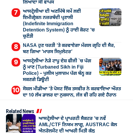
ਲਿਆਂਦਾ ਸੀ ਵਾਪਸ
ਆਸਟ੍ਰੇਲੀਆ ਦੀ ਅਣਮਿੱਥੇ ਸਮੇਂ ਲਈ
ਇਮੀਗ੍ਰੇਸ਼ਨ ਨਜ਼ਰਬੰਦੀ ਪ੍ਰਣਾਲੀ
(Indefinite Immigration
Detention System) ਨੂੰ ਹਾਈ ਕੋਰਟ ’ਚ
ਚੁਣੌਤੀ
NASA ਹੁਣ ਧਰਤੀ ’ਤੇ ਕਰਵਾਏਗਾ ਮੰਗਲ ਗ੍ਰਹਿ ਦੀ ਸੈਰ,
ਬਣ ਗਿਆ ‘ਮਾਰਸ ਸਿਮੁਲੇਟਰ’
ਆਸਟ੍ਰੇਲੀਆ ਨੇੜੇ ਟਾਪੂ ਦੇਸ਼ ਫੀਜੀ `ਚ ਪੱਗ
ਨੂੰ ਮਾਣ (Turbaned Sikh in Fiji
Police) – ਪੁਲੀਸ ਮੁਲਾਜ਼ਮ ਪੱਗ ਬੰਨ੍ਹ ਕਰ
ਸਕਣਗੇ ਡਿਊਟੀ
ਸੋਸ਼ਲ ਮੀਡੀਆ ’ਤੇ ਪੋਸਟ ਇੱਕ ਤਸਵੀਰ ਨੇ ਕਰਵਾਇਆ ਔਰਤ
ਦਾ 10 ਲੱਖ ਡਾਲਰ ਦਾ ਨੁਕਸਾਨ, ਜੱਜ ਵੀ ਰਹਿ ਗਏ ਹੈਰਾਨ
Related News
ਆਸਟ੍ਰੇਲੀਆ ਦੇ ਪ੍ਰਾਪਰਟੀ ਸੈਕਟਰ ’ਚ ਨਵੇਂ
AML/CTF ਨਿਯਮ ਲਾਗੂ, AUSTRAC ਕੋਲ
ਐਨਰੋਲਮੈਂਟ ਦੀ ਆਖਰੀ ਮਿਤੀ ਕੱਲ੍ਹ