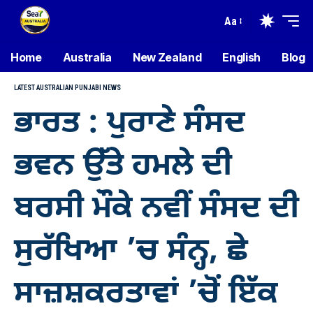
Aa
Home
Australia
New Zealand
English
Blog
LATEST AUSTRALIAN PUNJABI NEWS
ਭਾਰਤ : ਪੁਰਾਣੇ ਸੰਸਦ
ਭਵਨ ਉੱਤੇ ਹਮਲੇ ਦੀ
ਬਰਸੀ ਮੌਕੇ ਨਵੀਂ ਸੰਸਦ ਦੀ
ਸੁਰੱਖਿਆ ’ਚ ਸੰਨ੍ਹ, ਛੇ
ਸਾਜ਼ਸ਼ਕਰਤਾਵਾਂ ’ਚੋਂ ਇੱਕ