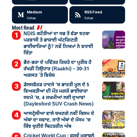
Medium
RSS Feed
Follow
Follow
Most Read
NDIS ਕਟੌਤੀਆਂ ਦਾ ਸਭ ਤੋਂ ਵੱਡਾ ਝਟਕਾ
ਪਰਵਾਸੀ ਤੇ ਭਾਸ਼ਾਈ ਘੱਟਗਿਣਤੀ
ਭਾਈਚਾਰਿਆਂ ਨੂੰ? ਨਵੇਂ ਨਿਯਮਾਂ ਨੇ ਵਧਾਈ
ਚਿੰਤਾ
ਭੈਣ-ਭਰਾ ਦੇ ਪਵਿੱਤਰ ਰਿਸ਼ਤੇ ਦਾ ਪ੍ਰਤੀਕ ਹੈ
ਰੱਖੜੀ ਤਿਉਹਾਰ (Raakhi) – 30-31
ਅਗਸਤ `ਤੇ ਵਿਸ਼ੇਸ਼
ਡੇਲਸਫੋਰਡ ਹਾਦਸੇ ’ਚ ਭਾਰਤੀ ਮੂਲ ਦੇ 5
ਵਿਅਕਤੀਆਂ ਦੀ ਮੌਤ ਮਗਰੋਂ ਭਾਈਚਾਰਾ
ਸਦਮੇ ’ਚ, 4 ਜ਼ਖ਼ਮੀਆਂ ਲਈ ਦੁਆਵਾਂ
(Daylesford SUV Crash News)
ਆਸਟ੍ਰੇਲੀਆ ਵਾਲੇ ਚਖਣਗੇ ਨਵੀਂ ਕਿਸਮ ਦੇ
ਅੰਬਾਂ ਦਾ ਸਵਾਦ, ਜਾਣੋ ਅੰਬਾਂ ਦੇ ਮੌਸਮ ’ਚ
ਕਿੰਝ ਚੁਣੀਏ ਬਿਹਤਰੀਨ ਅੰਬ
Cricket World Cup : ਫਸਵੇਂ ਮੁਕਾਬਲੇ