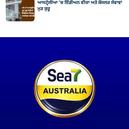
ਆਸਟ੍ਰੇਲੀਆ ’ਚ ਇੰਡੀਅਨ ਵੀਜ਼ਾ ਅਤੇ ਕੌਂਸਲਰ ਸੇਵਾਵਾਂ
ਮੁੜ ਸ਼ੁਰੂ