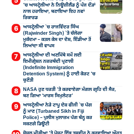
’ਚ ਆਸਟ੍ਰੇਲੀਆ ਨੇ ਨਿਊਜ਼ੀਲੈਂਡ ਨੂੰ ਪੰਜ ਦੌੜਾਂ
ਨਾਲ ਹਰਾਇਆ, ਬਣਾਇਆ ਇਹ ਨਵਾਂ
ਰਿਕਾਰਡ
ਆਸਟ੍ਰੇਲੀਆ `ਚ ਰਾਜਵਿੰਦਰ ਸਿੰਘ
(Rajwinder Singh) `ਤੇ ਚੱਲੇਗਾ
ਮੁੁਕੱਦਮਾ – ਕਤਲ ਕੇਸ ਦਾ ਦੋਸ਼, ਇੰਡੀਆ ਤੋਂ
ਲਿਆਂਦਾ ਸੀ ਵਾਪਸ
ਆਸਟ੍ਰੇਲੀਆ ਦੀ ਅਣਮਿੱਥੇ ਸਮੇਂ ਲਈ
ਇਮੀਗ੍ਰੇਸ਼ਨ ਨਜ਼ਰਬੰਦੀ ਪ੍ਰਣਾਲੀ
(Indefinite Immigration
Detention System) ਨੂੰ ਹਾਈ ਕੋਰਟ ’ਚ
ਚੁਣੌਤੀ
NASA ਹੁਣ ਧਰਤੀ ’ਤੇ ਕਰਵਾਏਗਾ ਮੰਗਲ ਗ੍ਰਹਿ ਦੀ ਸੈਰ,
ਬਣ ਗਿਆ ‘ਮਾਰਸ ਸਿਮੁਲੇਟਰ’
ਆਸਟ੍ਰੇਲੀਆ ਨੇੜੇ ਟਾਪੂ ਦੇਸ਼ ਫੀਜੀ `ਚ ਪੱਗ
ਨੂੰ ਮਾਣ (Turbaned Sikh in Fiji
Police) – ਪੁਲੀਸ ਮੁਲਾਜ਼ਮ ਪੱਗ ਬੰਨ੍ਹ ਕਰ
ਸਕਣਗੇ ਡਿਊਟੀ
ਸੋਸ਼ਲ ਮੀਡੀਆ ’ਤੇ ਪੋਸਟ ਇੱਕ ਤਸਵੀਰ ਨੇ ਕਰਵਾਇਆ ਔਰਤ