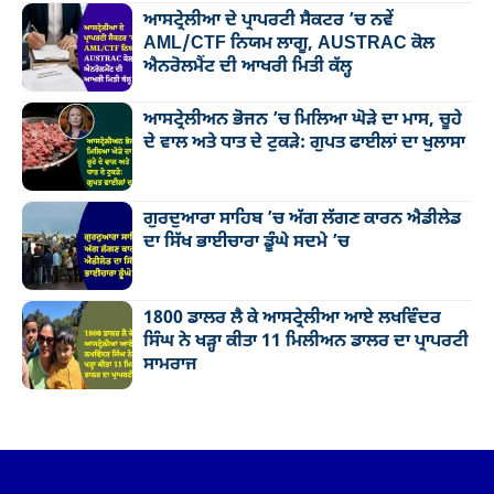
ਆਸਟ੍ਰੇਲੀਆ ਦੇ ਪ੍ਰਾਪਰਟੀ ਸੈਕਟਰ ’ਚ ਨਵੇਂ
AML/CTF ਨਿਯਮ ਲਾਗੂ, AUSTRAC ਕੋਲ
ਐਨਰੋਲਮੈਂਟ ਦੀ ਆਖਰੀ ਮਿਤੀ ਕੱਲ੍ਹ
ਆਸਟ੍ਰੇਲੀਅਨ ਭੋਜਨ ’ਚ ਮਿਲਿਆ ਘੋੜੇ ਦਾ ਮਾਸ, ਚੂਹੇ
ਦੇ ਵਾਲ ਅਤੇ ਧਾਤ ਦੇ ਟੁਕੜੇ: ਗੁਪਤ ਫਾਈਲਾਂ ਦਾ ਖੁਲਾਸਾ
ਗੁਰਦੁਆਰਾ ਸਾਹਿਬ ’ਚ ਅੱਗ ਲੱਗਣ ਕਾਰਨ ਐਡੀਲੇਡ
ਦਾ ਸਿੱਖ ਭਾਈਚਾਰਾ ਡੂੰਘੇ ਸਦਮੇ ’ਚ
1800 ਡਾਲਰ ਲੈ ਕੇ ਆਸਟ੍ਰੇਲੀਆ ਆਏ ਲਖਵਿੰਦਰ
ਸਿੰਘ ਨੇ ਖੜ੍ਹਾ ਕੀਤਾ 11 ਮਿਲੀਅਨ ਡਾਲਰ ਦਾ ਪ੍ਰਾਪਰਟੀ
ਸਾਮਰਾਜ