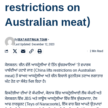
restrictions on
Australian meat)
By
SEA7 AUSTRALIA TEAM
Last Updated: December 12, 2023
2 Min Read
ਮੈਲਬਰਨ: ਚੀਨ ਵੱਲੋਂ ਆਸਟ੍ਰੇਲੀਆ ਦੇ ਤਿੰਨ ਬੁੱਚੜਖਾਨਿਆਂ ‘ਤੇ ਵਪਾਰਕ
ਪਾਬੰਦੀਆਂ ਹਟਾਏ ਜਾਣ (China lifts restrictions on Australian
meat) ਤੋਂ ਬਾਅਦ ਆਸਟ੍ਰੇਲੀਆ ਅਤੇ ਚੀਨ ਵਿਚਾਲੇ ਕੂਟਨੀਤਕ ਤਣਾਅ ਲਗਾਤਾਰ
ਘੱਟ ਹੋਣ ਦਾ ਸੰਕੇਤ ਮਿਲ ਰਿਹਾ ਹੈ।
ਵਿਕਟੋਰੀਆ ਦੀਆਂ ਦੋ ਕੰਪਨੀਆਂ, ਕੋਲਾਕ ਵਿੱਚ ਆਸਟ੍ਰੇਲੀਆਈ ਲੈਂਬ ਕੰਪਨੀ ਅਤੇ
ਮੈਲਬਰਨ ਵਿੱਚ JBS ਅਤੇ ਸਾਊਥ ਆਸਟ੍ਰੇਲੀਆ ਵਿੱਚ ਇੱਕ ਬੁੱਚੜਖਾਨਾ, ਟੇਸ
ਆਫ ਨਾਰਕੂਰਟ (Teys of Naracoorte), ਇੱਕ ਵਾਰ ਫਿਰ ਆਪਣੇ ਉਤਪਾਦਾਂ