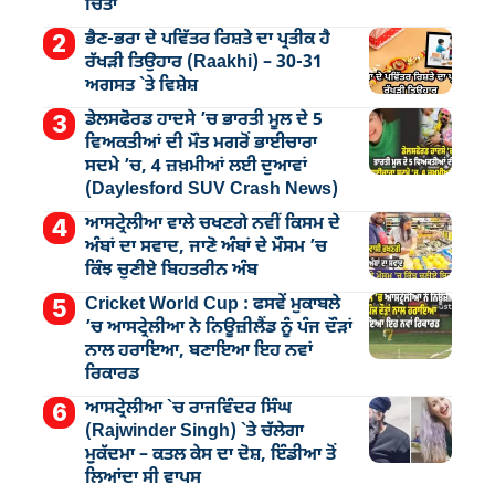
ਚਿੰਤਾ
ਭੈਣ-ਭਰਾ ਦੇ ਪਵਿੱਤਰ ਰਿਸ਼ਤੇ ਦਾ ਪ੍ਰਤੀਕ ਹੈ
ਰੱਖੜੀ ਤਿਉਹਾਰ (Raakhi) – 30-31
ਅਗਸਤ `ਤੇ ਵਿਸ਼ੇਸ਼
ਡੇਲਸਫੋਰਡ ਹਾਦਸੇ ’ਚ ਭਾਰਤੀ ਮੂਲ ਦੇ 5
ਵਿਅਕਤੀਆਂ ਦੀ ਮੌਤ ਮਗਰੋਂ ਭਾਈਚਾਰਾ
ਸਦਮੇ ’ਚ, 4 ਜ਼ਖ਼ਮੀਆਂ ਲਈ ਦੁਆਵਾਂ
(Daylesford SUV Crash News)
ਆਸਟ੍ਰੇਲੀਆ ਵਾਲੇ ਚਖਣਗੇ ਨਵੀਂ ਕਿਸਮ ਦੇ
ਅੰਬਾਂ ਦਾ ਸਵਾਦ, ਜਾਣੋ ਅੰਬਾਂ ਦੇ ਮੌਸਮ ’ਚ
ਕਿੰਝ ਚੁਣੀਏ ਬਿਹਤਰੀਨ ਅੰਬ
Cricket World Cup : ਫਸਵੇਂ ਮੁਕਾਬਲੇ
’ਚ ਆਸਟ੍ਰੇਲੀਆ ਨੇ ਨਿਊਜ਼ੀਲੈਂਡ ਨੂੰ ਪੰਜ ਦੌੜਾਂ
ਨਾਲ ਹਰਾਇਆ, ਬਣਾਇਆ ਇਹ ਨਵਾਂ
ਰਿਕਾਰਡ
ਆਸਟ੍ਰੇਲੀਆ `ਚ ਰਾਜਵਿੰਦਰ ਸਿੰਘ
(Rajwinder Singh) `ਤੇ ਚੱਲੇਗਾ
ਮੁੁਕੱਦਮਾ – ਕਤਲ ਕੇਸ ਦਾ ਦੋਸ਼, ਇੰਡੀਆ ਤੋਂ
ਲਿਆਂਦਾ ਸੀ ਵਾਪਸ