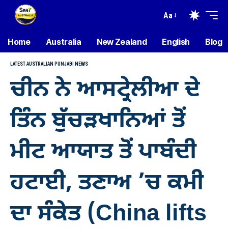
Aa
Home
Australia
New Zealand
English
Blog
LATEST AUSTRALIAN PUNJABI NEWS
ਚੀਨ ਨੇ ਆਸਟ੍ਰੇਲੀਆ ਦੇ
ਤਿੰਨ ਬੁੱਚੜਖਾਨਿਆਂ ਤੋਂ
ਮੀਟ ਆਯਾਤ ਤੋਂ ਪਾਬੰਦੀ
ਹਟਾਈ, ਤਣਾਅ ’ਚ ਕਮੀ
ਦਾ ਸੰਕੇਤ (China lifts