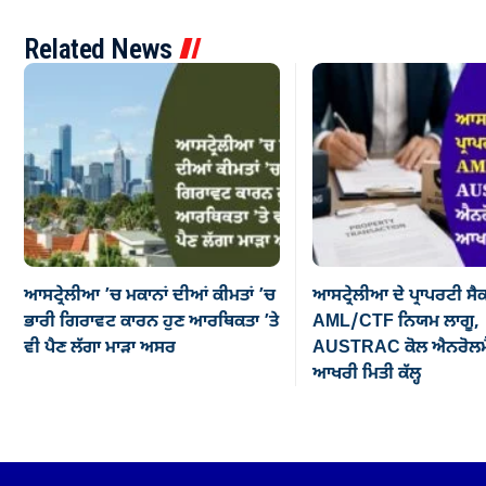
Related News
ਆਸਟ੍ਰੇਲੀਆ ’ਚ ਮਕਾਨਾਂ ਦੀਆਂ ਕੀਮਤਾਂ ’ਚ
ਆਸਟ੍ਰੇਲੀਆ ਦੇ ਪ੍ਰਾਪਰਟੀ ਸੈ
ਭਾਰੀ ਗਿਰਾਵਟ ਕਾਰਨ ਹੁਣ ਆਰਥਿਕਤਾ ’ਤੇ
AML/CTF ਨਿਯਮ ਲਾਗੂ,
ਵੀ ਪੈਣ ਲੱਗਾ ਮਾੜਾ ਅਸਰ
AUSTRAC ਕੋਲ ਐਨਰੋਲਮੈ
ਆਖਰੀ ਮਿਤੀ ਕੱਲ੍ਹ