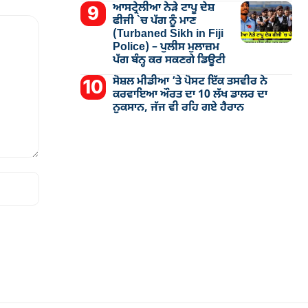
ਆਸਟ੍ਰੇਲੀਆ ਨੇੜੇ ਟਾਪੂ ਦੇਸ਼
ਫੀਜੀ `ਚ ਪੱਗ ਨੂੰ ਮਾਣ
(Turbaned Sikh in Fiji
Police) – ਪੁਲੀਸ ਮੁਲਾਜ਼ਮ
ਪੱਗ ਬੰਨ੍ਹ ਕਰ ਸਕਣਗੇ ਡਿਊਟੀ
ਸੋਸ਼ਲ ਮੀਡੀਆ ’ਤੇ ਪੋਸਟ ਇੱਕ ਤਸਵੀਰ ਨੇ
ਕਰਵਾਇਆ ਔਰਤ ਦਾ 10 ਲੱਖ ਡਾਲਰ ਦਾ
ਨੁਕਸਾਨ, ਜੱਜ ਵੀ ਰਹਿ ਗਏ ਹੈਰਾਨ