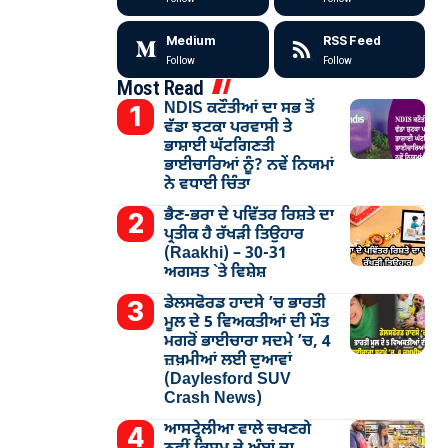
Medium
RSS Feed
Follow
Follow
Most Read
NDIS ਕਟੌਤੀਆਂ ਦਾ ਸਭ ਤੋਂ
ਵੱਡਾ ਝਟਕਾ ਪਰਵਾਸੀ ਤੇ
ਭਾਸ਼ਾਈ ਘੱਟਗਿਣਤੀ
ਭਾਈਚਾਰਿਆਂ ਨੂੰ? ਨਵੇਂ ਨਿਯਮਾਂ
ਨੇ ਵਧਾਈ ਚਿੰਤਾ
ਭੈਣ-ਭਰਾ ਦੇ ਪਵਿੱਤਰ ਰਿਸ਼ਤੇ ਦਾ
ਪ੍ਰਤੀਕ ਹੈ ਰੱਖੜੀ ਤਿਉਹਾਰ
(Raakhi) – 30-31
ਅਗਸਤ `ਤੇ ਵਿਸ਼ੇਸ਼
ਡੇਲਸਫੋਰਡ ਹਾਦਸੇ ’ਚ ਭਾਰਤੀ
ਮੂਲ ਦੇ 5 ਵਿਅਕਤੀਆਂ ਦੀ ਮੌਤ
ਮਗਰੋਂ ਭਾਈਚਾਰਾ ਸਦਮੇ ’ਚ, 4
ਜ਼ਖ਼ਮੀਆਂ ਲਈ ਦੁਆਵਾਂ
(Daylesford SUV
Crash News)
ਆਸਟ੍ਰੇਲੀਆ ਵਾਲੇ ਚਖਣਗੇ