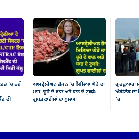
ਕਟਰ ’ਚ ਨਵੇਂ
ਆਸਟ੍ਰੇਲੀਅਨ ਭੋਜਨ ’ਚ ਮਿਲਿਆ ਘੋੜੇ ਦਾ
ਗੁਰਦੁਆਰਾ ਸ
ਮਾਸ, ਚੂਹੇ ਦੇ ਵਾਲ ਅਤੇ ਧਾਤ ਦੇ ਟੁਕੜੇ:
ਐਡੀਲੇਡ ਦਾ ਸ
ਂਟ ਦੀ
ਗੁਪਤ ਫਾਈਲਾਂ ਦਾ ਖੁਲਾਸਾ
’ਚ