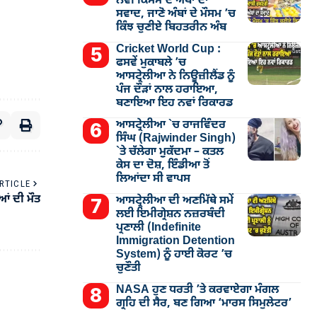
ਨਵੀਂ ਕਿਸਮ ਦੇ ਅੰਬਾਂ ਦਾ
ਸਵਾਦ, ਜਾਣੋ ਅੰਬਾਂ ਦੇ ਮੌਸਮ ’ਚ
ਕਿੰਝ ਚੁਣੀਏ ਬਿਹਤਰੀਨ ਅੰਬ
Cricket World Cup :
ਫਸਵੇਂ ਮੁਕਾਬਲੇ ’ਚ
ਆਸਟ੍ਰੇਲੀਆ ਨੇ ਨਿਊਜ਼ੀਲੈਂਡ ਨੂੰ
ਪੰਜ ਦੌੜਾਂ ਨਾਲ ਹਰਾਇਆ,
ਬਣਾਇਆ ਇਹ ਨਵਾਂ ਰਿਕਾਰਡ
ਆਸਟ੍ਰੇਲੀਆ `ਚ ਰਾਜਵਿੰਦਰ
ਸਿੰਘ (Rajwinder Singh)
`ਤੇ ਚੱਲੇਗਾ ਮੁੁਕੱਦਮਾ – ਕਤਲ
ਕੇਸ ਦਾ ਦੋਸ਼, ਇੰਡੀਆ ਤੋਂ
ਲਿਆਂਦਾ ਸੀ ਵਾਪਸ
RTICLE
ਆਂ ਦੀ ਮੌਤ
ਆਸਟ੍ਰੇਲੀਆ ਦੀ ਅਣਮਿੱਥੇ ਸਮੇਂ
ਲਈ ਇਮੀਗ੍ਰੇਸ਼ਨ ਨਜ਼ਰਬੰਦੀ
ਪ੍ਰਣਾਲੀ (Indefinite
Immigration Detention
System) ਨੂੰ ਹਾਈ ਕੋਰਟ ’ਚ
ਚੁਣੌਤੀ
NASA ਹੁਣ ਧਰਤੀ ’ਤੇ ਕਰਵਾਏਗਾ ਮੰਗਲ
ਗ੍ਰਹਿ ਦੀ ਸੈਰ, ਬਣ ਗਿਆ ‘ਮਾਰਸ ਸਿਮੁਲੇਟਰ’