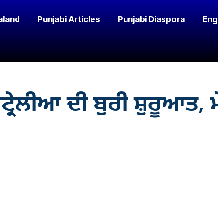
aland
Punjabi Articles
Punjabi Diaspora
Eng
੍ਰੇਲੀਆ ਦੀ ਬੁਰੀ ਸ਼ੁਰੂਆਤ, ਮ