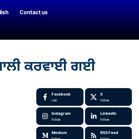
lish
Contact us
ਿਦ ਖਾਲੀ ਕਰਵਾਈ ਗਈ
Facebook
X
Like
Follow
Instagram
LinkedIn
Follow
Follow
Medium
RSS Feed
Follow
Follow