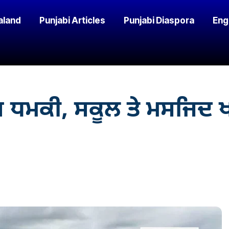
aland
Punjabi Articles
Punjabi Diaspora
Eng
 ਬੰਬ ਧਮਕੀ, ਸਕੂਲ ਤੇ ਮਸਜ