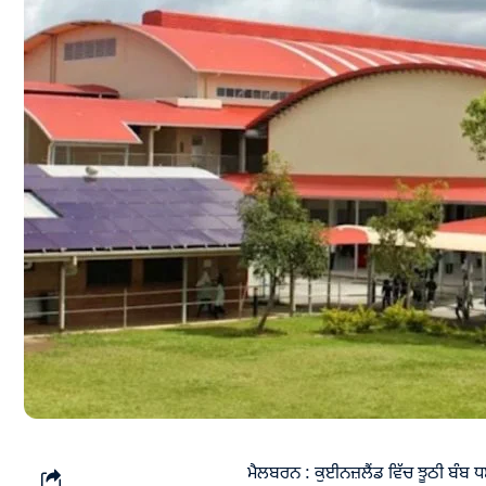
ਮੈਲਬਰਨ : ਕੁਈਨਜ਼ਲੈਂਡ ਵਿੱਚ ਝੂਠੀ ਬੰਬ 