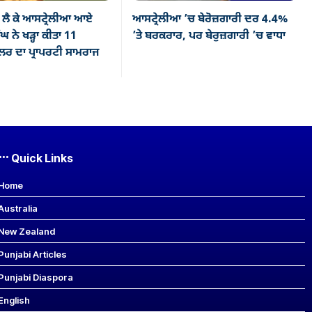
ਲੈ ਕੇ ਆਸਟ੍ਰੇਲੀਆ ਆਏ
ਆਸਟ੍ਰੇਲੀਆ ’ਚ ਬੇਰੋਜ਼ਗਾਰੀ ਦਰ 4.4%
ਘ ਨੇ ਖੜ੍ਹਾ ਕੀਤਾ 11
’ਤੇ ਬਰਕਰਾਰ, ਪਰ ਬੇਰੁਜ਼ਗਾਰੀ ’ਚ ਵਾਧਾ
ਰ ਦਾ ਪ੍ਰਾਪਰਟੀ ਸਾਮਰਾਜ
Quick Links
Home
Australia
New Zealand
Punjabi Articles
Punjabi Diaspora
English