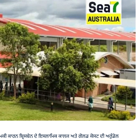
ਧਮਕੀ ਕਾਰਨ ਬ੍ਰਿਸਬੇਨ ਦੇ ਇਸਲਾਮਿਕ ਕਾਲਜ ਅਤੇ ਗੋਲਡ ਕੋਸਟ ਦੀ ਅਰੁੰਡੇਲ