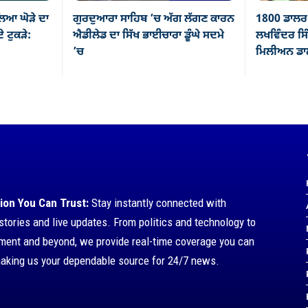
ਿਆ ਘੋੜੇ ਦਾ
ਗੁਰਦੁਆਰਾ ਸਾਹਿਬ ’ਚ ਅੱਗ ਲੱਗਣ ਕਾਰਨ
1800 ਡਾਲਰ 
ੇ ਟੁਕੜੇ:
ਐਡੀਲੇਡ ਦਾ ਸਿੱਖ ਭਾਈਚਾਰਾ ਡੂੰਘੇ ਸਦਮੇ
ਲਖਵਿੰਦਰ ਸਿੰ
’ਚ
ਮਿਲੀਅਨ ਡਾਲ
ion You Can Trust:
Stay instantly connected with
stories and live updates. From politics and technology to
nment and beyond, we provide real-time coverage you can
making us your dependable source for 24/7 news.