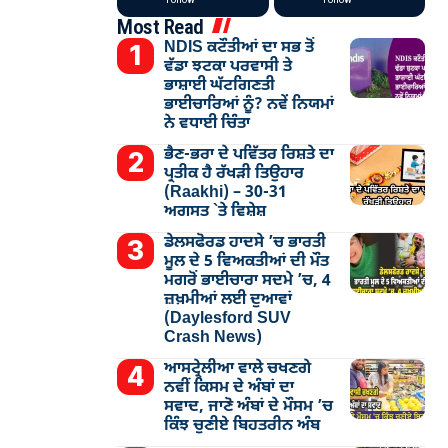
Most Read
NDIS ਕਟੌਤੀਆਂ ਦਾ ਸਭ ਤੋਂ
ਵੱਡਾ ਝਟਕਾ ਪਰਵਾਸੀ ਤੇ
ਭਾਸ਼ਾਈ ਘੱਟਗਿਣਤੀ
ਭਾਈਚਾਰਿਆਂ ਨੂੰ? ਨਵੇਂ ਨਿਯਮਾਂ
ਨੇ ਵਧਾਈ ਚਿੰਤਾ
ਭੈਣ-ਭਰਾ ਦੇ ਪਵਿੱਤਰ ਰਿਸ਼ਤੇ ਦਾ
ਪ੍ਰਤੀਕ ਹੈ ਰੱਖੜੀ ਤਿਉਹਾਰ
(Raakhi) – 30-31
ਅਗਸਤ `ਤੇ ਵਿਸ਼ੇਸ਼
ਡੇਲਸਫੋਰਡ ਹਾਦਸੇ ’ਚ ਭਾਰਤੀ
ਮੂਲ ਦੇ 5 ਵਿਅਕਤੀਆਂ ਦੀ ਮੌਤ
ਮਗਰੋਂ ਭਾਈਚਾਰਾ ਸਦਮੇ ’ਚ, 4
ਜ਼ਖ਼ਮੀਆਂ ਲਈ ਦੁਆਵਾਂ
(Daylesford SUV
Crash News)
ਆਸਟ੍ਰੇਲੀਆ ਵਾਲੇ ਚਖਣਗੇ
ਨਵੀਂ ਕਿਸਮ ਦੇ ਅੰਬਾਂ ਦਾ
ਸਵਾਦ, ਜਾਣੋ ਅੰਬਾਂ ਦੇ ਮੌਸਮ ’ਚ
ਕਿੰਝ ਚੁਣੀਏ ਬਿਹਤਰੀਨ ਅੰਬ