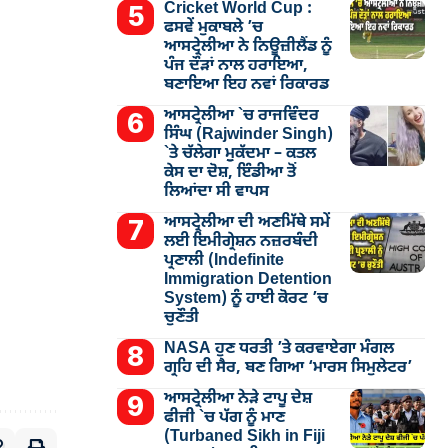
Cricket World Cup :
ਫਸਵੇਂ ਮੁਕਾਬਲੇ ’ਚ
ਆਸਟ੍ਰੇਲੀਆ ਨੇ ਨਿਊਜ਼ੀਲੈਂਡ ਨੂੰ
ਪੰਜ ਦੌੜਾਂ ਨਾਲ ਹਰਾਇਆ,
ਬਣਾਇਆ ਇਹ ਨਵਾਂ ਰਿਕਾਰਡ
ਆਸਟ੍ਰੇਲੀਆ `ਚ ਰਾਜਵਿੰਦਰ
ਸਿੰਘ (Rajwinder Singh)
`ਤੇ ਚੱਲੇਗਾ ਮੁੁਕੱਦਮਾ – ਕਤਲ
ਕੇਸ ਦਾ ਦੋਸ਼, ਇੰਡੀਆ ਤੋਂ
ਲਿਆਂਦਾ ਸੀ ਵਾਪਸ
ਆਸਟ੍ਰੇਲੀਆ ਦੀ ਅਣਮਿੱਥੇ ਸਮੇਂ
ਲਈ ਇਮੀਗ੍ਰੇਸ਼ਨ ਨਜ਼ਰਬੰਦੀ
ਪ੍ਰਣਾਲੀ (Indefinite
Immigration Detention
System) ਨੂੰ ਹਾਈ ਕੋਰਟ ’ਚ
ਚੁਣੌਤੀ
NASA ਹੁਣ ਧਰਤੀ ’ਤੇ ਕਰਵਾਏਗਾ ਮੰਗਲ
ਗ੍ਰਹਿ ਦੀ ਸੈਰ, ਬਣ ਗਿਆ ‘ਮਾਰਸ ਸਿਮੁਲੇਟਰ’
ਆਸਟ੍ਰੇਲੀਆ ਨੇੜੇ ਟਾਪੂ ਦੇਸ਼
ਫੀਜੀ `ਚ ਪੱਗ ਨੂੰ ਮਾਣ
(Turbaned Sikh in Fiji