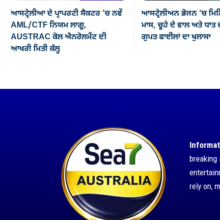
ਆਸਟ੍ਰੇਲੀਆ ਦੇ ਪ੍ਰਾਪਰਟੀ ਸੈਕਟਰ ’ਚ ਨਵੇਂ
ਆਸਟ੍ਰੇਲੀਅਨ ਭੋਜਨ ’ਚ ਮਿਲ
AML/CTF ਨਿਯਮ ਲਾਗੂ,
ਮਾਸ, ਚੂਹੇ ਦੇ ਵਾਲ ਅਤੇ ਧਾਤ ਦ
AUSTRAC ਕੋਲ ਐਨਰੋਲਮੈਂਟ ਦੀ
ਗੁਪਤ ਫਾਈਲਾਂ ਦਾ ਖੁਲਾਸਾ
ਆਖਰੀ ਮਿਤੀ ਕੱਲ੍ਹ
Informat
breaking 
entertai
rely on, 