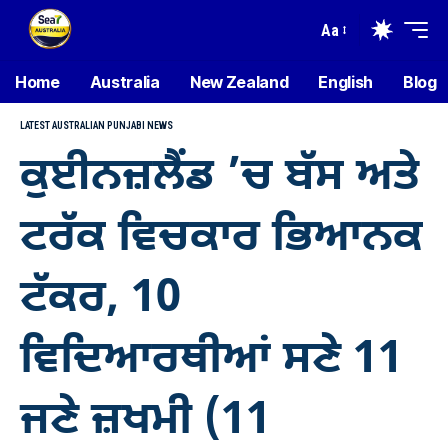
Aa
Home
Australia
New Zealand
English
Blog
LATEST AUSTRALIAN PUNJABI NEWS
ਕੁਈਨਜ਼ਲੈਂਡ ’ਚ ਬੱਸ ਅਤੇ
ਟਰੱਕ ਵਿਚਕਾਰ ਭਿਆਨਕ
ਟੱਕਰ, 10
ਵਿਦਿਆਰਥੀਆਂ ਸਣੇ 11
ਜਣੇ ਜ਼ਖਮੀ (11