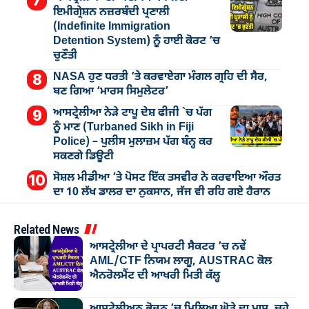
ਇਮੀਗ੍ਰੇਸ਼ਨ ਨਜ਼ਰਬੰਦੀ ਪ੍ਰਣਾਲੀ
(Indefinite Immigration
Detention System) ਨੂੰ ਹਾਈ ਕੋਰਟ ’ਚ
ਚੁਣੌਤੀ
NASA ਹੁਣ ਧਰਤੀ ’ਤੇ ਕਰਵਾਏਗਾ ਮੰਗਲ ਗ੍ਰਹਿ ਦੀ ਸੈਰ,
ਬਣ ਗਿਆ ‘ਮਾਰਸ ਸਿਮੁਲੇਟਰ’
ਆਸਟ੍ਰੇਲੀਆ ਨੇੜੇ ਟਾਪੂ ਦੇਸ਼ ਫੀਜੀ `ਚ ਪੱਗ
ਨੂੰ ਮਾਣ (Turbaned Sikh in Fiji
Police) – ਪੁਲੀਸ ਮੁਲਾਜ਼ਮ ਪੱਗ ਬੰਨ੍ਹ ਕਰ
ਸਕਣਗੇ ਡਿਊਟੀ
ਸੋਸ਼ਲ ਮੀਡੀਆ ’ਤੇ ਪੋਸਟ ਇੱਕ ਤਸਵੀਰ ਨੇ ਕਰਵਾਇਆ ਔਰਤ
ਦਾ 10 ਲੱਖ ਡਾਲਰ ਦਾ ਨੁਕਸਾਨ, ਜੱਜ ਵੀ ਰਹਿ ਗਏ ਹੈਰਾਨ
Related News
ਆਸਟ੍ਰੇਲੀਆ ਦੇ ਪ੍ਰਾਪਰਟੀ ਸੈਕਟਰ ’ਚ ਨਵੇਂ
AML/CTF ਨਿਯਮ ਲਾਗੂ, AUSTRAC ਕੋਲ
ਐਨਰੋਲਮੈਂਟ ਦੀ ਆਖਰੀ ਮਿਤੀ ਕੱਲ੍ਹ