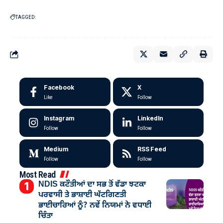
TAGGED:
Facebook
X
Like
Follow
Instagram
LinkedIn
Follow
Follow
Medium
RSS Feed
Follow
Follow
Most Read
NDIS ਕਟੌਤੀਆਂ ਦਾ ਸਭ ਤੋਂ ਵੱਡਾ ਝਟਕਾ
ਪਰਵਾਸੀ ਤੇ ਭਾਸ਼ਾਈ ਘੱਟਗਿਣਤੀ
ਭਾਈਚਾਰਿਆਂ ਨੂੰ? ਨਵੇਂ ਨਿਯਮਾਂ ਨੇ ਵਧਾਈ
ਚਿੰਤਾ