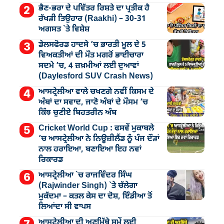
ਭੈਣ-ਭਰਾ ਦੇ ਪਵਿੱਤਰ ਰਿਸ਼ਤੇ ਦਾ ਪ੍ਰਤੀਕ ਹੈ
ਰੱਖੜੀ ਤਿਉਹਾਰ (Raakhi) – 30-31
ਅਗਸਤ `ਤੇ ਵਿਸ਼ੇਸ਼
ਡੇਲਸਫੋਰਡ ਹਾਦਸੇ ’ਚ ਭਾਰਤੀ ਮੂਲ ਦੇ 5
ਵਿਅਕਤੀਆਂ ਦੀ ਮੌਤ ਮਗਰੋਂ ਭਾਈਚਾਰਾ
ਸਦਮੇ ’ਚ, 4 ਜ਼ਖ਼ਮੀਆਂ ਲਈ ਦੁਆਵਾਂ
(Daylesford SUV Crash News)
ਆਸਟ੍ਰੇਲੀਆ ਵਾਲੇ ਚਖਣਗੇ ਨਵੀਂ ਕਿਸਮ ਦੇ
ਅੰਬਾਂ ਦਾ ਸਵਾਦ, ਜਾਣੋ ਅੰਬਾਂ ਦੇ ਮੌਸਮ ’ਚ
ਕਿੰਝ ਚੁਣੀਏ ਬਿਹਤਰੀਨ ਅੰਬ
Cricket World Cup : ਫਸਵੇਂ ਮੁਕਾਬਲੇ
’ਚ ਆਸਟ੍ਰੇਲੀਆ ਨੇ ਨਿਊਜ਼ੀਲੈਂਡ ਨੂੰ ਪੰਜ ਦੌੜਾਂ
ਨਾਲ ਹਰਾਇਆ, ਬਣਾਇਆ ਇਹ ਨਵਾਂ
ਰਿਕਾਰਡ
ਆਸਟ੍ਰੇਲੀਆ `ਚ ਰਾਜਵਿੰਦਰ ਸਿੰਘ
(Rajwinder Singh) `ਤੇ ਚੱਲੇਗਾ
ਮੁੁਕੱਦਮਾ – ਕਤਲ ਕੇਸ ਦਾ ਦੋਸ਼, ਇੰਡੀਆ ਤੋਂ
ਲਿਆਂਦਾ ਸੀ ਵਾਪਸ
ਆਸਟ੍ਰੇਲੀਆ ਦੀ ਅਣਮਿੱਥੇ ਸਮੇਂ ਲਈ