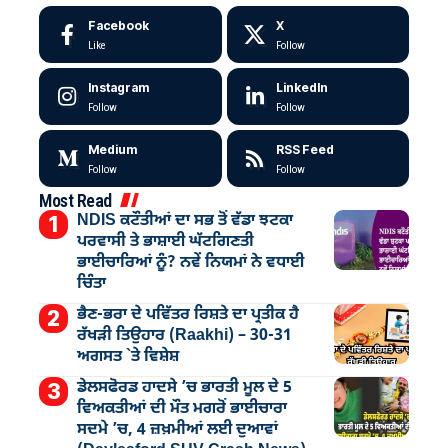
Facebook
X
Like
Follow
Instagram
LinkedIn
Follow
Follow
Medium
RSS Feed
Follow
Follow
Most Read
NDIS ਕਟੌਤੀਆਂ ਦਾ ਸਭ ਤੋਂ ਵੱਡਾ ਝਟਕਾ
ਪਰਵਾਸੀ ਤੇ ਭਾਸ਼ਾਈ ਘੱਟਗਿਣਤੀ
ਭਾਈਚਾਰਿਆਂ ਨੂੰ? ਨਵੇਂ ਨਿਯਮਾਂ ਨੇ ਵਧਾਈ
ਚਿੰਤਾ
ਭੈਣ-ਭਰਾ ਦੇ ਪਵਿੱਤਰ ਰਿਸ਼ਤੇ ਦਾ ਪ੍ਰਤੀਕ ਹੈ
ਰੱਖੜੀ ਤਿਉਹਾਰ (Raakhi) – 30-31
ਅਗਸਤ `ਤੇ ਵਿਸ਼ੇਸ਼
ਡੇਲਸਫੋਰਡ ਹਾਦਸੇ ’ਚ ਭਾਰਤੀ ਮੂਲ ਦੇ 5
ਵਿਅਕਤੀਆਂ ਦੀ ਮੌਤ ਮਗਰੋਂ ਭਾਈਚਾਰਾ
ਸਦਮੇ ’ਚ, 4 ਜ਼ਖ਼ਮੀਆਂ ਲਈ ਦੁਆਵਾਂ