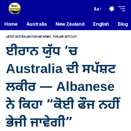
Aa
Home
Australia
New Zealand
English
Blog
LATEST AUSTRALIAN PUNJABI NEWS
PUNJABI ARTICLES
ਈਰਾਨ ਯੁੱਧ ‘ਚ
Australia ਦੀ ਸਪੱਸ਼ਟ
ਲਕੀਰ — Albanese
ਨੇ ਕਿਹਾ “ਕੋਈ ਫੌਜ ਨਹੀਂ
ਭੇਜੀ ਜਾਵੇਗੀ”