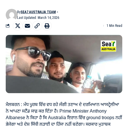
By
SEA7 AUSTRALIA TEAM
Last Updated: March 14, 2026
1 Min Read
ਮੈਲਬਰਨ : ਮੱਧ ਪੂਰਬ ਵਿੱਚ ਵਧ ਰਹੇ ਜੰਗੀ ਤਣਾਅ ਦੇ ਦਰਮਿਆਨ ਆਸਟ੍ਰੇਲੀਆ
ਨੇ ਆਪਣਾ ਸਟੈਂਡ ਸਾਫ਼ ਕਰ ਦਿੱਤਾ ਹੈ। Prime Minister Anthony
Albanese ਨੇ ਕਿਹਾ ਹੈ ਕਿ Australia ਇਰਾਨ ਵਿੱਚ ground troops ਨਹੀਂ
ਭੇਜੇਗਾ ਅਤੇ ਦੇਸ਼ ਸਿੱਧੀ ਲੜਾਈ ਦਾ ਹਿੱਸਾ ਨਹੀਂ ਬਣੇਗਾ। ਸਰਕਾਰ ਮੁਤਾਬਕ