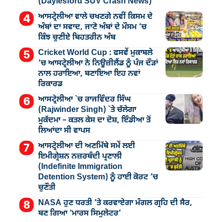
(Daylesford SUV Crash News)
ਆਸਟ੍ਰੇਲੀਆ ਵਾਲੇ ਚਖਣਗੇ ਨਵੀਂ ਕਿਸਮ ਦੇ
ਅੰਬਾਂ ਦਾ ਸਵਾਦ, ਜਾਣੋ ਅੰਬਾਂ ਦੇ ਮੌਸਮ ’ਚ
ਕਿੰਝ ਚੁਣੀਏ ਬਿਹਤਰੀਨ ਅੰਬ
Cricket World Cup : ਫਸਵੇਂ ਮੁਕਾਬਲੇ
’ਚ ਆਸਟ੍ਰੇਲੀਆ ਨੇ ਨਿਊਜ਼ੀਲੈਂਡ ਨੂੰ ਪੰਜ ਦੌੜਾਂ
ਨਾਲ ਹਰਾਇਆ, ਬਣਾਇਆ ਇਹ ਨਵਾਂ
ਰਿਕਾਰਡ
ਆਸਟ੍ਰੇਲੀਆ `ਚ ਰਾਜਵਿੰਦਰ ਸਿੰਘ
(Rajwinder Singh) `ਤੇ ਚੱਲੇਗਾ
ਮੁੁਕੱਦਮਾ – ਕਤਲ ਕੇਸ ਦਾ ਦੋਸ਼, ਇੰਡੀਆ ਤੋਂ
ਲਿਆਂਦਾ ਸੀ ਵਾਪਸ
ਆਸਟ੍ਰੇਲੀਆ ਦੀ ਅਣਮਿੱਥੇ ਸਮੇਂ ਲਈ
ਇਮੀਗ੍ਰੇਸ਼ਨ ਨਜ਼ਰਬੰਦੀ ਪ੍ਰਣਾਲੀ
(Indefinite Immigration
Detention System) ਨੂੰ ਹਾਈ ਕੋਰਟ ’ਚ
ਚੁਣੌਤੀ
NASA ਹੁਣ ਧਰਤੀ ’ਤੇ ਕਰਵਾਏਗਾ ਮੰਗਲ ਗ੍ਰਹਿ ਦੀ ਸੈਰ,
ਬਣ ਗਿਆ ‘ਮਾਰਸ ਸਿਮੁਲੇਟਰ’