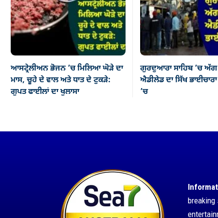
ਆਸਟ੍ਰੇਲੀਅਨ ਭੋਜਨ ’ਚ ਮਿਲਿਆ ਘੋੜੇ ਦਾ
ਗੁਰਦੁਆਰਾ ਸਾਹਿਬ ’ਚ ਅੱਗ
ਮਾਸ, ਚੂਹੇ ਦੇ ਵਾਲ ਅਤੇ ਧਾਤ ਦੇ ਟੁਕੜੇ:
ਐਡੀਲੇਡ ਦਾ ਸਿੱਖ ਭਾਈਚਾਰਾ ਡ
ਗੁਪਤ ਫਾਈਲਾਂ ਦਾ ਖੁਲਾਸਾ
’ਚ
Informat
breaking 
entertai