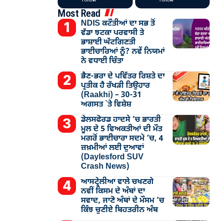
Most Read
NDIS ਕਟੌਤੀਆਂ ਦਾ ਸਭ ਤੋਂ
ਵੱਡਾ ਝਟਕਾ ਪਰਵਾਸੀ ਤੇ
ਭਾਸ਼ਾਈ ਘੱਟਗਿਣਤੀ
ਭਾਈਚਾਰਿਆਂ ਨੂੰ? ਨਵੇਂ ਨਿਯਮਾਂ
ਨੇ ਵਧਾਈ ਚਿੰਤਾ
ਭੈਣ-ਭਰਾ ਦੇ ਪਵਿੱਤਰ ਰਿਸ਼ਤੇ ਦਾ
ਪ੍ਰਤੀਕ ਹੈ ਰੱਖੜੀ ਤਿਉਹਾਰ
(Raakhi) – 30-31
ਅਗਸਤ `ਤੇ ਵਿਸ਼ੇਸ਼
ਡੇਲਸਫੋਰਡ ਹਾਦਸੇ ’ਚ ਭਾਰਤੀ
ਮੂਲ ਦੇ 5 ਵਿਅਕਤੀਆਂ ਦੀ ਮੌਤ
ਮਗਰੋਂ ਭਾਈਚਾਰਾ ਸਦਮੇ ’ਚ, 4
ਜ਼ਖ਼ਮੀਆਂ ਲਈ ਦੁਆਵਾਂ
(Daylesford SUV
Crash News)
ਆਸਟ੍ਰੇਲੀਆ ਵਾਲੇ ਚਖਣਗੇ
ਨਵੀਂ ਕਿਸਮ ਦੇ ਅੰਬਾਂ ਦਾ
ਸਵਾਦ, ਜਾਣੋ ਅੰਬਾਂ ਦੇ ਮੌਸਮ ’ਚ
ਕਿੰਝ ਚੁਣੀਏ ਬਿਹਤਰੀਨ ਅੰਬ