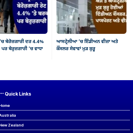
’ਚ ਬੇਰੋਜ਼ਗਾਰੀ ਦਰ 4.4%
ਆਸਟ੍ਰੇਲੀਆ ’ਚ ਇੰਡੀਅਨ ਵੀਜ਼ਾ ਅਤੇ
 ਪਰ ਬੇਰੁਜ਼ਗਾਰੀ ’ਚ ਵਾਧਾ
ਕੌਂਸਲਰ ਸੇਵਾਵਾਂ ਮੁੜ ਸ਼ੁਰੂ
Quick Links
Home
Australia
New Zealand