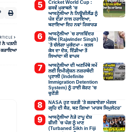
Cricket World Cup :
ਫਸਵੇਂ ਮੁਕਾਬਲੇ ’ਚ
ਆਸਟ੍ਰੇਲੀਆ ਨੇ ਨਿਊਜ਼ੀਲੈਂਡ ਨੂੰ
ਪੰਜ ਦੌੜਾਂ ਨਾਲ ਹਰਾਇਆ,
ਬਣਾਇਆ ਇਹ ਨਵਾਂ ਰਿਕਾਰਡ
ਆਸਟ੍ਰੇਲੀਆ `ਚ ਰਾਜਵਿੰਦਰ
RTICLE
ਸਿੰਘ (Rajwinder Singh)
ੀ ਨੇ ਪਤਨੀ
`ਤੇ ਚੱਲੇਗਾ ਮੁੁਕੱਦਮਾ – ਕਤਲ
ਚਾ ਕਰਾਇਆ
ਕੇਸ ਦਾ ਦੋਸ਼, ਇੰਡੀਆ ਤੋਂ
ਲਿਆਂਦਾ ਸੀ ਵਾਪਸ
ਆਸਟ੍ਰੇਲੀਆ ਦੀ ਅਣਮਿੱਥੇ ਸਮੇਂ
ਲਈ ਇਮੀਗ੍ਰੇਸ਼ਨ ਨਜ਼ਰਬੰਦੀ
ਪ੍ਰਣਾਲੀ (Indefinite
Immigration Detention
System) ਨੂੰ ਹਾਈ ਕੋਰਟ ’ਚ
ਚੁਣੌਤੀ
NASA ਹੁਣ ਧਰਤੀ ’ਤੇ ਕਰਵਾਏਗਾ ਮੰਗਲ
ਗ੍ਰਹਿ ਦੀ ਸੈਰ, ਬਣ ਗਿਆ ‘ਮਾਰਸ ਸਿਮੁਲੇਟਰ’
ਆਸਟ੍ਰੇਲੀਆ ਨੇੜੇ ਟਾਪੂ ਦੇਸ਼
ਫੀਜੀ `ਚ ਪੱਗ ਨੂੰ ਮਾਣ
(Turbaned Sikh in Fiji