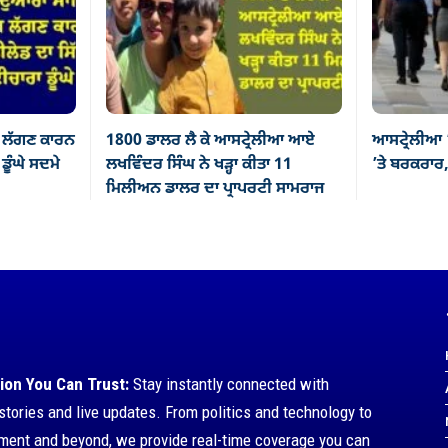
 ਲੱਗਣ ਕਾਰਨ
1800 ਡਾਲਰ ਲੈ ਕੇ ਆਸਟ੍ਰੇਲੀਆ ਆਏ
ਆਸਟ੍ਰੇਲੀਆ 
ੂੰਘੇ ਸਦਮੇ
ਲਖਵਿੰਦਰ ਸਿੰਘ ਨੇ ਖੜ੍ਹਾ ਕੀਤਾ 11
’ਤੇ ਬਰਕਰਾਰ,
ਮਿਲੀਅਨ ਡਾਲਰ ਦਾ ਪ੍ਰਾਪਰਟੀ ਸਾਮਰਾਜ
ion You Can Trust:
Stay instantly connected with
stories and live updates. From politics and technology to
nment and beyond, we provide real-time coverage you can