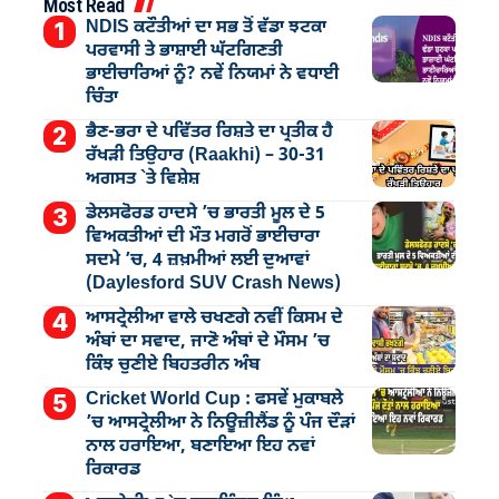
Most Read
NDIS ਕਟੌਤੀਆਂ ਦਾ ਸਭ ਤੋਂ ਵੱਡਾ ਝਟਕਾ
ਪਰਵਾਸੀ ਤੇ ਭਾਸ਼ਾਈ ਘੱਟਗਿਣਤੀ
ਭਾਈਚਾਰਿਆਂ ਨੂੰ? ਨਵੇਂ ਨਿਯਮਾਂ ਨੇ ਵਧਾਈ
ਚਿੰਤਾ
ਭੈਣ-ਭਰਾ ਦੇ ਪਵਿੱਤਰ ਰਿਸ਼ਤੇ ਦਾ ਪ੍ਰਤੀਕ ਹੈ
ਰੱਖੜੀ ਤਿਉਹਾਰ (Raakhi) – 30-31
ਅਗਸਤ `ਤੇ ਵਿਸ਼ੇਸ਼
ਡੇਲਸਫੋਰਡ ਹਾਦਸੇ ’ਚ ਭਾਰਤੀ ਮੂਲ ਦੇ 5
ਵਿਅਕਤੀਆਂ ਦੀ ਮੌਤ ਮਗਰੋਂ ਭਾਈਚਾਰਾ
ਸਦਮੇ ’ਚ, 4 ਜ਼ਖ਼ਮੀਆਂ ਲਈ ਦੁਆਵਾਂ
(Daylesford SUV Crash News)
ਆਸਟ੍ਰੇਲੀਆ ਵਾਲੇ ਚਖਣਗੇ ਨਵੀਂ ਕਿਸਮ ਦੇ
ਅੰਬਾਂ ਦਾ ਸਵਾਦ, ਜਾਣੋ ਅੰਬਾਂ ਦੇ ਮੌਸਮ ’ਚ
ਕਿੰਝ ਚੁਣੀਏ ਬਿਹਤਰੀਨ ਅੰਬ
Cricket World Cup : ਫਸਵੇਂ ਮੁਕਾਬਲੇ
’ਚ ਆਸਟ੍ਰੇਲੀਆ ਨੇ ਨਿਊਜ਼ੀਲੈਂਡ ਨੂੰ ਪੰਜ ਦੌੜਾਂ
ਨਾਲ ਹਰਾਇਆ, ਬਣਾਇਆ ਇਹ ਨਵਾਂ
ਰਿਕਾਰਡ