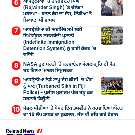
ਆਸਟ੍ਰੇਲੀਆ `ਚ ਰਾਜਵਿੰਦਰ ਸਿੰਘ
(Rajwinder Singh) `ਤੇ ਚੱਲੇਗਾ
ਮੁੁਕੱਦਮਾ – ਕਤਲ ਕੇਸ ਦਾ ਦੋਸ਼, ਇੰਡੀਆ ਤੋਂ
ਲਿਆਂਦਾ ਸੀ ਵਾਪਸ
ਆਸਟ੍ਰੇਲੀਆ ਦੀ ਅਣਮਿੱਥੇ ਸਮੇਂ ਲਈ
ਇਮੀਗ੍ਰੇਸ਼ਨ ਨਜ਼ਰਬੰਦੀ ਪ੍ਰਣਾਲੀ
(Indefinite Immigration
Detention System) ਨੂੰ ਹਾਈ ਕੋਰਟ ’ਚ
ਚੁਣੌਤੀ
NASA ਹੁਣ ਧਰਤੀ ’ਤੇ ਕਰਵਾਏਗਾ ਮੰਗਲ ਗ੍ਰਹਿ ਦੀ ਸੈਰ,
ਬਣ ਗਿਆ ‘ਮਾਰਸ ਸਿਮੁਲੇਟਰ’
ਆਸਟ੍ਰੇਲੀਆ ਨੇੜੇ ਟਾਪੂ ਦੇਸ਼ ਫੀਜੀ `ਚ ਪੱਗ
ਨੂੰ ਮਾਣ (Turbaned Sikh in Fiji
Police) – ਪੁਲੀਸ ਮੁਲਾਜ਼ਮ ਪੱਗ ਬੰਨ੍ਹ ਕਰ
ਸਕਣਗੇ ਡਿਊਟੀ
ਸੋਸ਼ਲ ਮੀਡੀਆ ’ਤੇ ਪੋਸਟ ਇੱਕ ਤਸਵੀਰ ਨੇ ਕਰਵਾਇਆ ਔਰਤ
ਦਾ 10 ਲੱਖ ਡਾਲਰ ਦਾ ਨੁਕਸਾਨ, ਜੱਜ ਵੀ ਰਹਿ ਗਏ ਹੈਰਾਨ
Related News