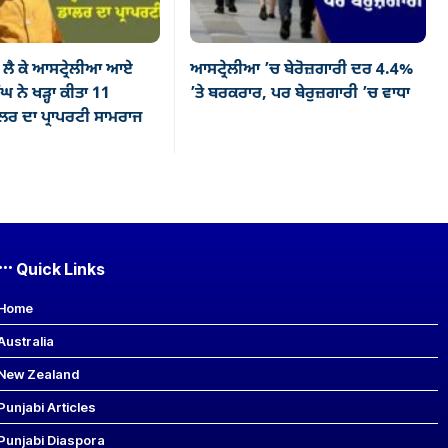
ਲੈ ਕੇ ਆਸਟ੍ਰੇਲੀਆ ਆਏ
ਆਸਟ੍ਰੇਲੀਆ ’ਚ ਬੇਰੋਜ਼ਗਾਰੀ ਦਰ 4.4%
ਘ ਨੇ ਖੜ੍ਹਾ ਕੀਤਾ 11
’ਤੇ ਬਰਕਰਾਰ, ਪਰ ਬੇਰੁਜ਼ਗਾਰੀ ’ਚ ਵਾਧਾ
ਰ ਦਾ ਪ੍ਰਾਪਰਟੀ ਸਾਮਰਾਜ
Quick Links
Home
Australia
New Zealand
Punjabi Articles
Punjabi Diaspora