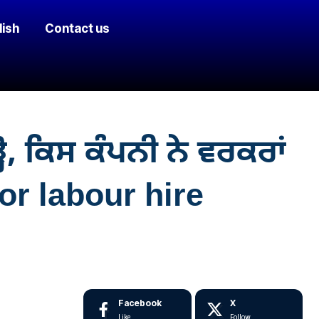
lish
Contact us
ਹੋ, ਕਿਸ ਕੰਪਨੀ ਨੇ ਵਰਕਰਾਂ
for labour hire
Facebook
X
Like
Follow