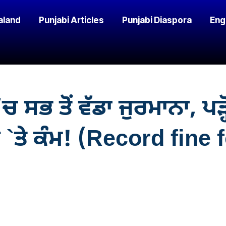
aland
Punjabi Articles
Punjabi Diaspora
Eng
ਸਭ ਤੋਂ ਵੱਡਾ ਜੁਰਮਾਨਾ, ਪੜ੍
`ਤੇ ਕੰਮ! (Record fine 