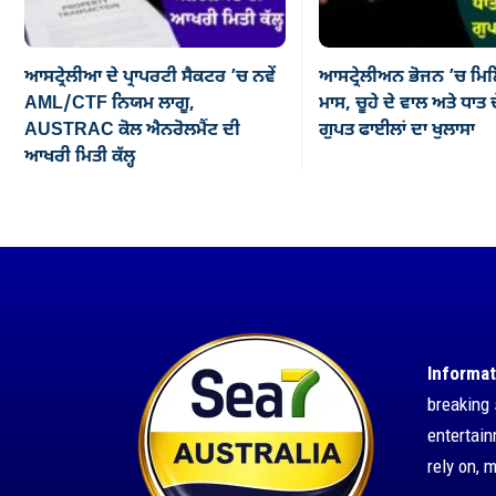
ਆਸਟ੍ਰੇਲੀਆ ਦੇ ਪ੍ਰਾਪਰਟੀ ਸੈਕਟਰ ’ਚ ਨਵੇਂ
ਆਸਟ੍ਰੇਲੀਅਨ ਭੋਜਨ ’ਚ ਮਿਲ
AML/CTF ਨਿਯਮ ਲਾਗੂ,
ਮਾਸ, ਚੂਹੇ ਦੇ ਵਾਲ ਅਤੇ ਧਾਤ ਦ
AUSTRAC ਕੋਲ ਐਨਰੋਲਮੈਂਟ ਦੀ
ਗੁਪਤ ਫਾਈਲਾਂ ਦਾ ਖੁਲਾਸਾ
ਆਖਰੀ ਮਿਤੀ ਕੱਲ੍ਹ
Informat
breaking 
entertai
rely on, 