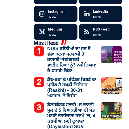
Instagram
LinkedIn
Follow
Follow
Medium
RSS Feed
Follow
Follow
Most Read
NDIS ਕਟੌਤੀਆਂ ਦਾ ਸਭ ਤੋਂ
ਵੱਡਾ ਝਟਕਾ ਪਰਵਾਸੀ ਤੇ
ਭਾਸ਼ਾਈ ਘੱਟਗਿਣਤੀ
ਭਾਈਚਾਰਿਆਂ ਨੂੰ? ਨਵੇਂ ਨਿਯਮਾਂ
ਨੇ ਵਧਾਈ ਚਿੰਤਾ
ਭੈਣ-ਭਰਾ ਦੇ ਪਵਿੱਤਰ ਰਿਸ਼ਤੇ ਦਾ
ਪ੍ਰਤੀਕ ਹੈ ਰੱਖੜੀ ਤਿਉਹਾਰ
(Raakhi) – 30-31
ਅਗਸਤ `ਤੇ ਵਿਸ਼ੇਸ਼
ਡੇਲਸਫੋਰਡ ਹਾਦਸੇ ’ਚ ਭਾਰਤੀ
ਮੂਲ ਦੇ 5 ਵਿਅਕਤੀਆਂ ਦੀ ਮੌਤ
ਮਗਰੋਂ ਭਾਈਚਾਰਾ ਸਦਮੇ ’ਚ, 4
ਜ਼ਖ਼ਮੀਆਂ ਲਈ ਦੁਆਵਾਂ
(Daylesford SUV