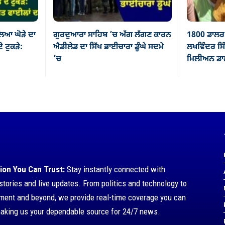
ਿਆ ਘੋੜੇ ਦਾ
ਗੁਰਦੁਆਰਾ ਸਾਹਿਬ ’ਚ ਅੱਗ ਲੱਗਣ ਕਾਰਨ
1800 ਡਾਲਰ 
ੇ ਟੁਕੜੇ:
ਐਡੀਲੇਡ ਦਾ ਸਿੱਖ ਭਾਈਚਾਰਾ ਡੂੰਘੇ ਸਦਮੇ
ਲਖਵਿੰਦਰ ਸਿੰ
’ਚ
ਮਿਲੀਅਨ ਡਾਲ
ion You Can Trust:
Stay instantly connected with
stories and live updates. From politics and technology to
nment and beyond, we provide real-time coverage you can
making us your dependable source for 24/7 news.