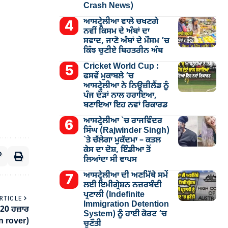
Crash News)
ਆਸਟ੍ਰੇਲੀਆ ਵਾਲੇ ਚਖਣਗੇ
ਨਵੀਂ ਕਿਸਮ ਦੇ ਅੰਬਾਂ ਦਾ
ਸਵਾਦ, ਜਾਣੋ ਅੰਬਾਂ ਦੇ ਮੌਸਮ ’ਚ
ਕਿੰਝ ਚੁਣੀਏ ਬਿਹਤਰੀਨ ਅੰਬ
Cricket World Cup :
ਫਸਵੇਂ ਮੁਕਾਬਲੇ ’ਚ
ਆਸਟ੍ਰੇਲੀਆ ਨੇ ਨਿਊਜ਼ੀਲੈਂਡ ਨੂੰ
ਪੰਜ ਦੌੜਾਂ ਨਾਲ ਹਰਾਇਆ,
ਬਣਾਇਆ ਇਹ ਨਵਾਂ ਰਿਕਾਰਡ
ਆਸਟ੍ਰੇਲੀਆ `ਚ ਰਾਜਵਿੰਦਰ
ਸਿੰਘ (Rajwinder Singh)
`ਤੇ ਚੱਲੇਗਾ ਮੁੁਕੱਦਮਾ – ਕਤਲ
ਕੇਸ ਦਾ ਦੋਸ਼, ਇੰਡੀਆ ਤੋਂ
ਲਿਆਂਦਾ ਸੀ ਵਾਪਸ
ਆਸਟ੍ਰੇਲੀਆ ਦੀ ਅਣਮਿੱਥੇ ਸਮੇਂ
ਲਈ ਇਮੀਗ੍ਰੇਸ਼ਨ ਨਜ਼ਰਬੰਦੀ
ਪ੍ਰਣਾਲੀ (Indefinite
RTICLE
Immigration Detention
 20 ਹਜ਼ਾਰ
System) ਨੂੰ ਹਾਈ ਕੋਰਟ ’ਚ
on rover)
ਚੁਣੌਤੀ