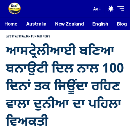
Aa
Home
Australia
New Zealand
English
Blog
LATEST AUSTRALIAN PUNJABI NEWS
ਆਸਟ੍ਰੇਲੀਆਈ ਬਣਿਆ
ਬਨਾਉਟੀ ਦਿਲ ਨਾਲ 100
ਦਿਨਾਂ ਤਕ ਜਿਊਂਦਾ ਰਹਿਣ
ਵਾਲਾ ਦੁਨੀਆ ਦਾ ਪਹਿਲਾ
ਵਿਅਕਤੀ