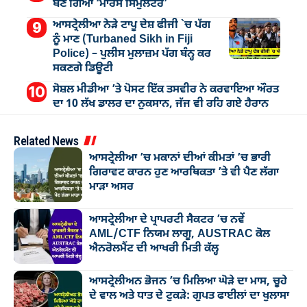
ਬਣ ਗਿਆ ‘ਮਾਰਸ ਸਿਮੁਲੇਟਰ’
ਆਸਟ੍ਰੇਲੀਆ ਨੇੜੇ ਟਾਪੂ ਦੇਸ਼ ਫੀਜੀ `ਚ ਪੱਗ
ਨੂੰ ਮਾਣ (Turbaned Sikh in Fiji
Police) – ਪੁਲੀਸ ਮੁਲਾਜ਼ਮ ਪੱਗ ਬੰਨ੍ਹ ਕਰ
ਸਕਣਗੇ ਡਿਊਟੀ
ਸੋਸ਼ਲ ਮੀਡੀਆ ’ਤੇ ਪੋਸਟ ਇੱਕ ਤਸਵੀਰ ਨੇ ਕਰਵਾਇਆ ਔਰਤ
ਦਾ 10 ਲੱਖ ਡਾਲਰ ਦਾ ਨੁਕਸਾਨ, ਜੱਜ ਵੀ ਰਹਿ ਗਏ ਹੈਰਾਨ
Related News
ਆਸਟ੍ਰੇਲੀਆ ’ਚ ਮਕਾਨਾਂ ਦੀਆਂ ਕੀਮਤਾਂ ’ਚ ਭਾਰੀ
ਗਿਰਾਵਟ ਕਾਰਨ ਹੁਣ ਆਰਥਿਕਤਾ ’ਤੇ ਵੀ ਪੈਣ ਲੱਗਾ
ਮਾੜਾ ਅਸਰ
ਆਸਟ੍ਰੇਲੀਆ ਦੇ ਪ੍ਰਾਪਰਟੀ ਸੈਕਟਰ ’ਚ ਨਵੇਂ
AML/CTF ਨਿਯਮ ਲਾਗੂ, AUSTRAC ਕੋਲ
ਐਨਰੋਲਮੈਂਟ ਦੀ ਆਖਰੀ ਮਿਤੀ ਕੱਲ੍ਹ
ਆਸਟ੍ਰੇਲੀਅਨ ਭੋਜਨ ’ਚ ਮਿਲਿਆ ਘੋੜੇ ਦਾ ਮਾਸ, ਚੂਹੇ
ਦੇ ਵਾਲ ਅਤੇ ਧਾਤ ਦੇ ਟੁਕੜੇ: ਗੁਪਤ ਫਾਈਲਾਂ ਦਾ ਖੁਲਾਸਾ