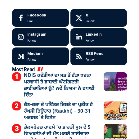
Facebook
X
Like
Follow
Instagram
LinkedIn
Follow
Follow
Medium
RSS Feed
Follow
Follow
Most Read
NDIS ਕਟੌਤੀਆਂ ਦਾ ਸਭ ਤੋਂ ਵੱਡਾ ਝਟਕਾ
ਪਰਵਾਸੀ ਤੇ ਭਾਸ਼ਾਈ ਘੱਟਗਿਣਤੀ
ਭਾਈਚਾਰਿਆਂ ਨੂੰ? ਨਵੇਂ ਨਿਯਮਾਂ ਨੇ ਵਧਾਈ
ਚਿੰਤਾ
ਭੈਣ-ਭਰਾ ਦੇ ਪਵਿੱਤਰ ਰਿਸ਼ਤੇ ਦਾ ਪ੍ਰਤੀਕ ਹੈ
ਰੱਖੜੀ ਤਿਉਹਾਰ (Raakhi) – 30-31
ਅਗਸਤ `ਤੇ ਵਿਸ਼ੇਸ਼
ਡੇਲਸਫੋਰਡ ਹਾਦਸੇ ’ਚ ਭਾਰਤੀ ਮੂਲ ਦੇ 5
ਵਿਅਕਤੀਆਂ ਦੀ ਮੌਤ ਮਗਰੋਂ ਭਾਈਚਾਰਾ