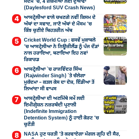
ਸਦਮੇ ’ਚ, 4 ਜ਼ਖ਼ਮੀਆਂ ਲਈ ਦੁਆਵਾਂ
(Daylesford SUV Crash News)
ਆਸਟ੍ਰੇਲੀਆ ਵਾਲੇ ਚਖਣਗੇ ਨਵੀਂ ਕਿਸਮ ਦੇ
ਅੰਬਾਂ ਦਾ ਸਵਾਦ, ਜਾਣੋ ਅੰਬਾਂ ਦੇ ਮੌਸਮ ’ਚ
ਕਿੰਝ ਚੁਣੀਏ ਬਿਹਤਰੀਨ ਅੰਬ
Cricket World Cup : ਫਸਵੇਂ ਮੁਕਾਬਲੇ
’ਚ ਆਸਟ੍ਰੇਲੀਆ ਨੇ ਨਿਊਜ਼ੀਲੈਂਡ ਨੂੰ ਪੰਜ ਦੌੜਾਂ
ਨਾਲ ਹਰਾਇਆ, ਬਣਾਇਆ ਇਹ ਨਵਾਂ
ਰਿਕਾਰਡ
ਆਸਟ੍ਰੇਲੀਆ `ਚ ਰਾਜਵਿੰਦਰ ਸਿੰਘ
(Rajwinder Singh) `ਤੇ ਚੱਲੇਗਾ
ਮੁੁਕੱਦਮਾ – ਕਤਲ ਕੇਸ ਦਾ ਦੋਸ਼, ਇੰਡੀਆ ਤੋਂ
ਲਿਆਂਦਾ ਸੀ ਵਾਪਸ
ਆਸਟ੍ਰੇਲੀਆ ਦੀ ਅਣਮਿੱਥੇ ਸਮੇਂ ਲਈ
ਇਮੀਗ੍ਰੇਸ਼ਨ ਨਜ਼ਰਬੰਦੀ ਪ੍ਰਣਾਲੀ
(Indefinite Immigration
Detention System) ਨੂੰ ਹਾਈ ਕੋਰਟ ’ਚ
ਚੁਣੌਤੀ
NASA ਹੁਣ ਧਰਤੀ ’ਤੇ ਕਰਵਾਏਗਾ ਮੰਗਲ ਗ੍ਰਹਿ ਦੀ ਸੈਰ,