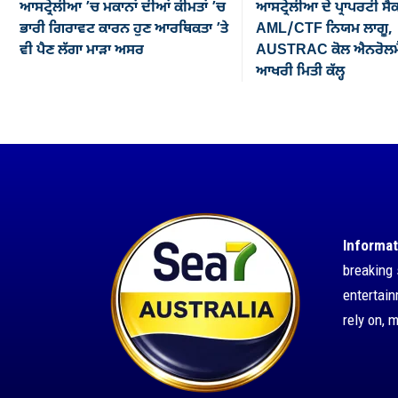
ਆਸਟ੍ਰੇਲੀਆ ’ਚ ਮਕਾਨਾਂ ਦੀਆਂ ਕੀਮਤਾਂ ’ਚ
ਆਸਟ੍ਰੇਲੀਆ ਦੇ ਪ੍ਰਾਪਰਟੀ ਸੈ
ਭਾਰੀ ਗਿਰਾਵਟ ਕਾਰਨ ਹੁਣ ਆਰਥਿਕਤਾ ’ਤੇ
AML/CTF ਨਿਯਮ ਲਾਗੂ,
ਵੀ ਪੈਣ ਲੱਗਾ ਮਾੜਾ ਅਸਰ
AUSTRAC ਕੋਲ ਐਨਰੋਲਮੈ
ਆਖਰੀ ਮਿਤੀ ਕੱਲ੍ਹ
Informat
breaking 
entertai
rely on, 