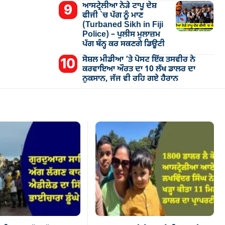
ਆਸਟ੍ਰੇਲੀਆ ਨੇੜੇ ਟਾਪੂ ਦੇਸ਼
ਫੀਜੀ `ਚ ਪੱਗ ਨੂੰ ਮਾਣ
(Turbaned Sikh in Fiji
Police) – ਪੁਲੀਸ ਮੁਲਾਜ਼ਮ
ਪੱਗ ਬੰਨ੍ਹ ਕਰ ਸਕਣਗੇ ਡਿਊਟੀ
ਸੋਸ਼ਲ ਮੀਡੀਆ ’ਤੇ ਪੋਸਟ ਇੱਕ ਤਸਵੀਰ ਨੇ
ਕਰਵਾਇਆ ਔਰਤ ਦਾ 10 ਲੱਖ ਡਾਲਰ ਦਾ
ਨੁਕਸਾਨ, ਜੱਜ ਵੀ ਰਹਿ ਗਏ ਹੈਰਾਨ