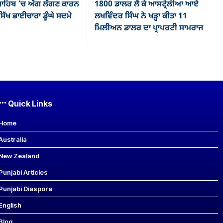
ਾਹਿਬ ’ਚ ਅੱਗ ਲੱਗਣ ਕਾਰਨ
1800 ਡਾਲਰ ਲੈ ਕੇ ਆਸਟ੍ਰੇਲੀਆ ਆਏ
ਿੱਖ ਭਾਈਚਾਰਾ ਡੂੰਘੇ ਸਦਮੇ
ਲਖਵਿੰਦਰ ਸਿੰਘ ਨੇ ਖੜ੍ਹਾ ਕੀਤਾ 11
ਮਿਲੀਅਨ ਡਾਲਰ ਦਾ ਪ੍ਰਾਪਰਟੀ ਸਾਮਰਾਜ
Quick Links
Home
Australia
New Zealand
Punjabi Articles
Punjabi Diaspora
English
Blog