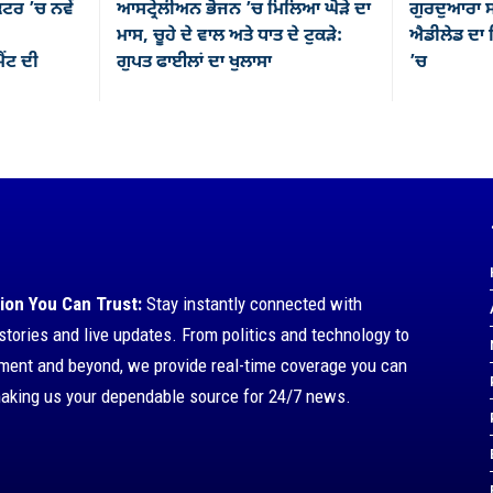
ਕਟਰ ’ਚ ਨਵੇਂ
ਆਸਟ੍ਰੇਲੀਅਨ ਭੋਜਨ ’ਚ ਮਿਲਿਆ ਘੋੜੇ ਦਾ
ਗੁਰਦੁਆਰਾ ਸ
ਮਾਸ, ਚੂਹੇ ਦੇ ਵਾਲ ਅਤੇ ਧਾਤ ਦੇ ਟੁਕੜੇ:
ਐਡੀਲੇਡ ਦਾ ਸ
ਂਟ ਦੀ
ਗੁਪਤ ਫਾਈਲਾਂ ਦਾ ਖੁਲਾਸਾ
’ਚ
ion You Can Trust:
Stay instantly connected with
stories and live updates. From politics and technology to
nment and beyond, we provide real-time coverage you can
making us your dependable source for 24/7 news.