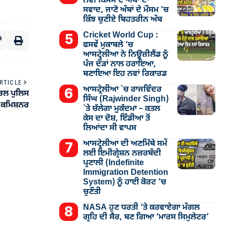
ਨਵੀਂ ਕਿਸਮ ਦੇ ਅੰਬਾਂ ਦਾ
ਸਵਾਦ, ਜਾਣੋ ਅੰਬਾਂ ਦੇ ਮੌਸਮ ’ਚ
ਕਿੰਝ ਚੁਣੀਏ ਬਿਹਤਰੀਨ ਅੰਬ
Cricket World Cup :
ਫਸਵੇਂ ਮੁਕਾਬਲੇ ’ਚ
ਆਸਟ੍ਰੇਲੀਆ ਨੇ ਨਿਊਜ਼ੀਲੈਂਡ ਨੂੰ
ਪੰਜ ਦੌੜਾਂ ਨਾਲ ਹਰਾਇਆ,
ਬਣਾਇਆ ਇਹ ਨਵਾਂ ਰਿਕਾਰਡ
RTICLE
ਆਸਟ੍ਰੇਲੀਆ `ਚ ਰਾਜਵਿੰਦਰ
ਡਰਲ ਪੁਲਿਸ
ਸਿੰਘ (Rajwinder Singh)
ਕਮਿਸ਼ਨਰ
`ਤੇ ਚੱਲੇਗਾ ਮੁੁਕੱਦਮਾ – ਕਤਲ
ਕੇਸ ਦਾ ਦੋਸ਼, ਇੰਡੀਆ ਤੋਂ
ਲਿਆਂਦਾ ਸੀ ਵਾਪਸ
ਆਸਟ੍ਰੇਲੀਆ ਦੀ ਅਣਮਿੱਥੇ ਸਮੇਂ
ਲਈ ਇਮੀਗ੍ਰੇਸ਼ਨ ਨਜ਼ਰਬੰਦੀ
ਪ੍ਰਣਾਲੀ (Indefinite
Immigration Detention
System) ਨੂੰ ਹਾਈ ਕੋਰਟ ’ਚ
ਚੁਣੌਤੀ
NASA ਹੁਣ ਧਰਤੀ ’ਤੇ ਕਰਵਾਏਗਾ ਮੰਗਲ
ਗ੍ਰਹਿ ਦੀ ਸੈਰ, ਬਣ ਗਿਆ ‘ਮਾਰਸ ਸਿਮੁਲੇਟਰ’