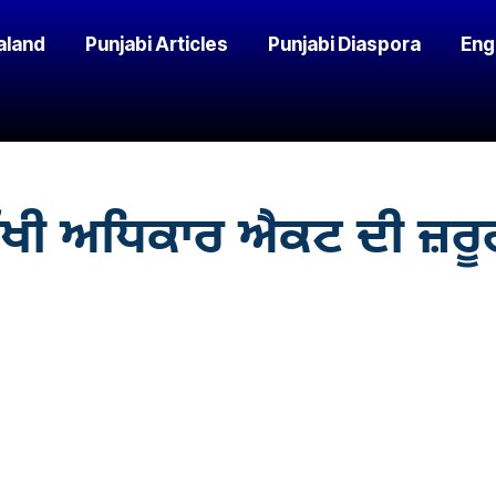
aland
Punjabi Articles
Punjabi Diaspora
Eng
ਖੀ ਅਧਿਕਾਰ ਐਕਟ ਦੀ ਜ਼ਰੂਰਤ