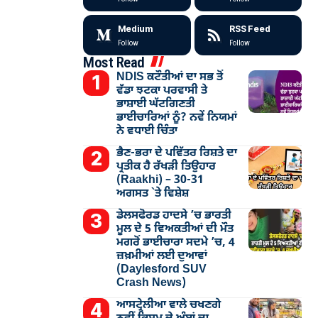
Medium
RSS Feed
Follow
Follow
Most Read
NDIS ਕਟੌਤੀਆਂ ਦਾ ਸਭ ਤੋਂ
ਵੱਡਾ ਝਟਕਾ ਪਰਵਾਸੀ ਤੇ
ਭਾਸ਼ਾਈ ਘੱਟਗਿਣਤੀ
ਭਾਈਚਾਰਿਆਂ ਨੂੰ? ਨਵੇਂ ਨਿਯਮਾਂ
ਨੇ ਵਧਾਈ ਚਿੰਤਾ
ਭੈਣ-ਭਰਾ ਦੇ ਪਵਿੱਤਰ ਰਿਸ਼ਤੇ ਦਾ
ਪ੍ਰਤੀਕ ਹੈ ਰੱਖੜੀ ਤਿਉਹਾਰ
(Raakhi) – 30-31
ਅਗਸਤ `ਤੇ ਵਿਸ਼ੇਸ਼
ਡੇਲਸਫੋਰਡ ਹਾਦਸੇ ’ਚ ਭਾਰਤੀ
ਮੂਲ ਦੇ 5 ਵਿਅਕਤੀਆਂ ਦੀ ਮੌਤ
ਮਗਰੋਂ ਭਾਈਚਾਰਾ ਸਦਮੇ ’ਚ, 4
ਜ਼ਖ਼ਮੀਆਂ ਲਈ ਦੁਆਵਾਂ
(Daylesford SUV
Crash News)
ਆਸਟ੍ਰੇਲੀਆ ਵਾਲੇ ਚਖਣਗੇ