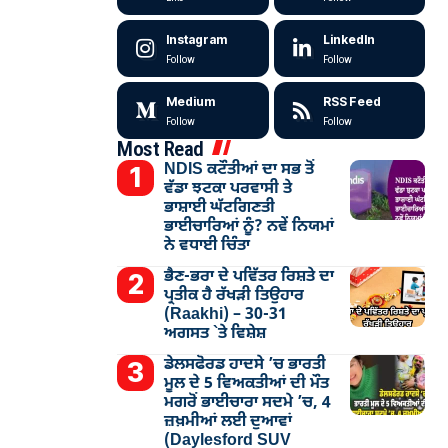
Instagram
LinkedIn
Follow
Follow
Medium
RSS Feed
Follow
Follow
Most Read
NDIS ਕਟੌਤੀਆਂ ਦਾ ਸਭ ਤੋਂ
ਵੱਡਾ ਝਟਕਾ ਪਰਵਾਸੀ ਤੇ
ਭਾਸ਼ਾਈ ਘੱਟਗਿਣਤੀ
ਭਾਈਚਾਰਿਆਂ ਨੂੰ? ਨਵੇਂ ਨਿਯਮਾਂ
ਨੇ ਵਧਾਈ ਚਿੰਤਾ
ਭੈਣ-ਭਰਾ ਦੇ ਪਵਿੱਤਰ ਰਿਸ਼ਤੇ ਦਾ
ਪ੍ਰਤੀਕ ਹੈ ਰੱਖੜੀ ਤਿਉਹਾਰ
(Raakhi) – 30-31
ਅਗਸਤ `ਤੇ ਵਿਸ਼ੇਸ਼
ਡੇਲਸਫੋਰਡ ਹਾਦਸੇ ’ਚ ਭਾਰਤੀ
ਮੂਲ ਦੇ 5 ਵਿਅਕਤੀਆਂ ਦੀ ਮੌਤ
ਮਗਰੋਂ ਭਾਈਚਾਰਾ ਸਦਮੇ ’ਚ, 4
ਜ਼ਖ਼ਮੀਆਂ ਲਈ ਦੁਆਵਾਂ
(Daylesford SUV