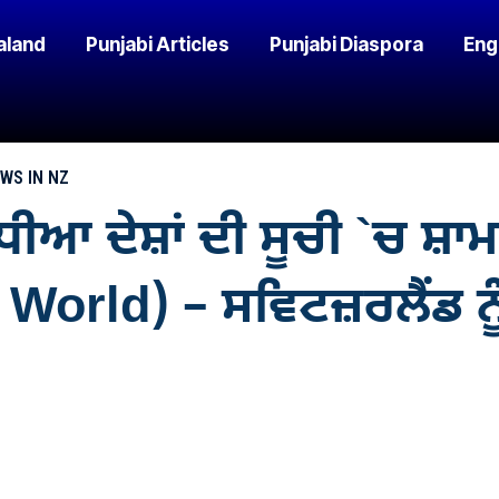
aland
Punjabi Articles
Punjabi Diaspora
Eng
EWS IN NZ
 ਦੇਸ਼ਾਂ ਦੀ ਸੂਚੀ `ਚ ਸ਼ਾ
World) – ਸਵਿਟਜ਼ਰਲੈਂਡ ਨੂੰ 