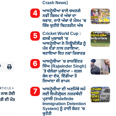
Crash News)
ਆਸਟ੍ਰੇਲੀਆ ਵਾਲੇ ਚਖਣਗੇ
ਨਵੀਂ ਕਿਸਮ ਦੇ ਅੰਬਾਂ ਦਾ
ਸਵਾਦ, ਜਾਣੋ ਅੰਬਾਂ ਦੇ ਮੌਸਮ ’ਚ
ਕਿੰਝ ਚੁਣੀਏ ਬਿਹਤਰੀਨ ਅੰਬ
Cricket World Cup :
ਫਸਵੇਂ ਮੁਕਾਬਲੇ ’ਚ
ਆਸਟ੍ਰੇਲੀਆ ਨੇ ਨਿਊਜ਼ੀਲੈਂਡ ਨੂੰ
ਪੰਜ ਦੌੜਾਂ ਨਾਲ ਹਰਾਇਆ,
ਬਣਾਇਆ ਇਹ ਨਵਾਂ ਰਿਕਾਰਡ
ਆਸਟ੍ਰੇਲੀਆ `ਚ ਰਾਜਵਿੰਦਰ
ਸਿੰਘ (Rajwinder Singh)
`ਤੇ ਚੱਲੇਗਾ ਮੁੁਕੱਦਮਾ – ਕਤਲ
ਕੇਸ ਦਾ ਦੋਸ਼, ਇੰਡੀਆ ਤੋਂ
ਲਿਆਂਦਾ ਸੀ ਵਾਪਸ
RTICLE
ਆਸਟ੍ਰੇਲੀਆ ਦੀ ਅਣਮਿੱਥੇ ਸਮੇਂ
 ਨਾਲ ਹੋਈ
ਲਈ ਇਮੀਗ੍ਰੇਸ਼ਨ ਨਜ਼ਰਬੰਦੀ
ਪ੍ਰਣਾਲੀ (Indefinite
ਤੀ ਦੀ ਮੌਤ
Immigration Detention
System) ਨੂੰ ਹਾਈ ਕੋਰਟ ’ਚ
ਚੁਣੌਤੀ