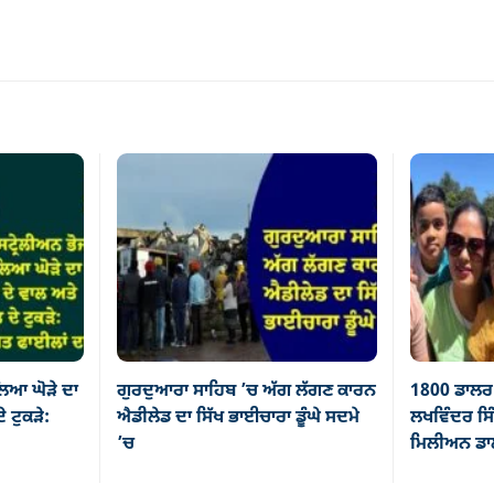
ਿਆ ਘੋੜੇ ਦਾ
ਗੁਰਦੁਆਰਾ ਸਾਹਿਬ ’ਚ ਅੱਗ ਲੱਗਣ ਕਾਰਨ
1800 ਡਾਲਰ 
ੇ ਟੁਕੜੇ:
ਐਡੀਲੇਡ ਦਾ ਸਿੱਖ ਭਾਈਚਾਰਾ ਡੂੰਘੇ ਸਦਮੇ
ਲਖਵਿੰਦਰ ਸਿੰ
’ਚ
ਮਿਲੀਅਨ ਡਾਲ