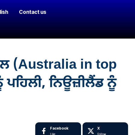
lish
Contact us
ਮਲ (Australia in top
ਪਹਿਲੀ, ਨਿਊਜ਼ੀਲੈਂਡ ਨੂੰ
Facebook
X
Like
Follow