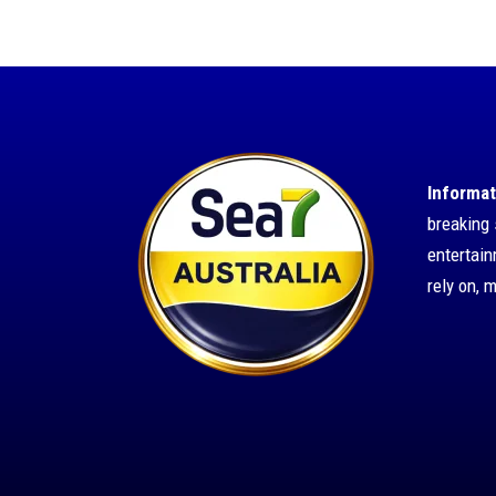
Informat
breaking 
entertai
rely on, 