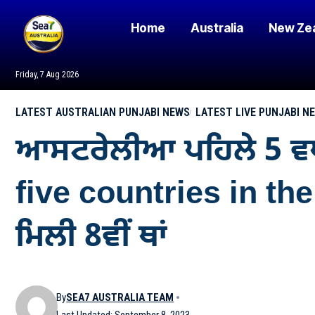
Home
Australia
New Ze
Friday, 7 Aug 2026
LATEST AUSTRALIAN PUNJABI NEWS
LATEST LIVE PUNJABI N
ਆਸਟਰੇਲੀਆ ਪਹਿਲੇ 5 ਵਧੀਆ
five countries in the 
ਮਿਲੀ 8ਵੀਂ ਥਾਂ
By
SEA7 AUSTRALIA TEAM
Last Updated: September 8, 2023