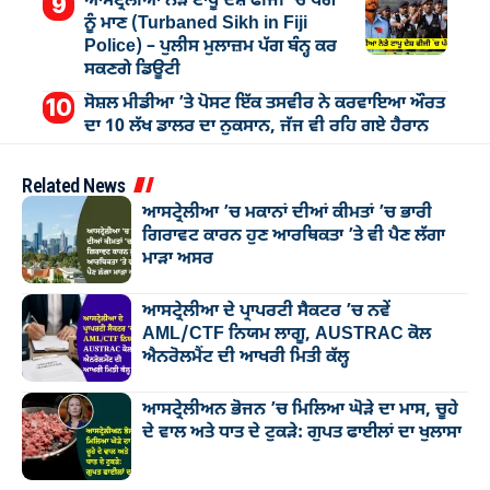
ਆਸਟ੍ਰੇਲੀਆ ਨੇੜੇ ਟਾਪੂ ਦੇਸ਼ ਫੀਜੀ `ਚ ਪੱਗ
ਨੂੰ ਮਾਣ (Turbaned Sikh in Fiji
Police) – ਪੁਲੀਸ ਮੁਲਾਜ਼ਮ ਪੱਗ ਬੰਨ੍ਹ ਕਰ
ਸਕਣਗੇ ਡਿਊਟੀ
ਸੋਸ਼ਲ ਮੀਡੀਆ ’ਤੇ ਪੋਸਟ ਇੱਕ ਤਸਵੀਰ ਨੇ ਕਰਵਾਇਆ ਔਰਤ
ਦਾ 10 ਲੱਖ ਡਾਲਰ ਦਾ ਨੁਕਸਾਨ, ਜੱਜ ਵੀ ਰਹਿ ਗਏ ਹੈਰਾਨ
Related News
ਆਸਟ੍ਰੇਲੀਆ ’ਚ ਮਕਾਨਾਂ ਦੀਆਂ ਕੀਮਤਾਂ ’ਚ ਭਾਰੀ
ਗਿਰਾਵਟ ਕਾਰਨ ਹੁਣ ਆਰਥਿਕਤਾ ’ਤੇ ਵੀ ਪੈਣ ਲੱਗਾ
ਮਾੜਾ ਅਸਰ
ਆਸਟ੍ਰੇਲੀਆ ਦੇ ਪ੍ਰਾਪਰਟੀ ਸੈਕਟਰ ’ਚ ਨਵੇਂ
AML/CTF ਨਿਯਮ ਲਾਗੂ, AUSTRAC ਕੋਲ
ਐਨਰੋਲਮੈਂਟ ਦੀ ਆਖਰੀ ਮਿਤੀ ਕੱਲ੍ਹ
ਆਸਟ੍ਰੇਲੀਅਨ ਭੋਜਨ ’ਚ ਮਿਲਿਆ ਘੋੜੇ ਦਾ ਮਾਸ, ਚੂਹੇ
ਦੇ ਵਾਲ ਅਤੇ ਧਾਤ ਦੇ ਟੁਕੜੇ: ਗੁਪਤ ਫਾਈਲਾਂ ਦਾ ਖੁਲਾਸਾ