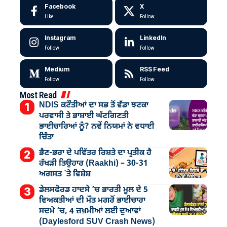
Facebook
X
Like
Follow
Instagram
LinkedIn
Follow
Follow
Medium
RSS Feed
Follow
Follow
Most Read
NDIS ਕਟੌਤੀਆਂ ਦਾ ਸਭ ਤੋਂ ਵੱਡਾ ਝਟਕਾ
ਪਰਵਾਸੀ ਤੇ ਭਾਸ਼ਾਈ ਘੱਟਗਿਣਤੀ
ਭਾਈਚਾਰਿਆਂ ਨੂੰ? ਨਵੇਂ ਨਿਯਮਾਂ ਨੇ ਵਧਾਈ
ਚਿੰਤਾ
ਭੈਣ-ਭਰਾ ਦੇ ਪਵਿੱਤਰ ਰਿਸ਼ਤੇ ਦਾ ਪ੍ਰਤੀਕ ਹੈ
ਰੱਖੜੀ ਤਿਉਹਾਰ (Raakhi) – 30-31
ਅਗਸਤ `ਤੇ ਵਿਸ਼ੇਸ਼
ਡੇਲਸਫੋਰਡ ਹਾਦਸੇ ’ਚ ਭਾਰਤੀ ਮੂਲ ਦੇ 5
ਵਿਅਕਤੀਆਂ ਦੀ ਮੌਤ ਮਗਰੋਂ ਭਾਈਚਾਰਾ
ਸਦਮੇ ’ਚ, 4 ਜ਼ਖ਼ਮੀਆਂ ਲਈ ਦੁਆਵਾਂ
(Daylesford SUV Crash News)