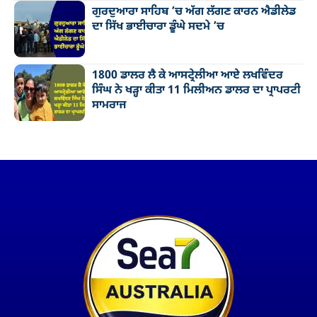
ਗੁਰਦੁਆਰਾ ਸਾਹਿਬ ’ਚ ਅੱਗ ਲੱਗਣ ਕਾਰਨ ਐਡੀਲੇਡ
ਦਾ ਸਿੱਖ ਭਾਈਚਾਰਾ ਡੂੰਘੇ ਸਦਮੇ ’ਚ
1800 ਡਾਲਰ ਲੈ ਕੇ ਆਸਟ੍ਰੇਲੀਆ ਆਏ ਲਖਵਿੰਦਰ
ਸਿੰਘ ਨੇ ਖੜ੍ਹਾ ਕੀਤਾ 11 ਮਿਲੀਅਨ ਡਾਲਰ ਦਾ ਪ੍ਰਾਪਰਟੀ
ਸਾਮਰਾਜ