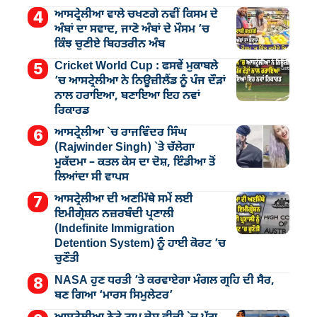
ਆਸਟ੍ਰੇਲੀਆ ਵਾਲੇ ਚਖਣਗੇ ਨਵੀਂ ਕਿਸਮ ਦੇ
ਅੰਬਾਂ ਦਾ ਸਵਾਦ, ਜਾਣੋ ਅੰਬਾਂ ਦੇ ਮੌਸਮ ’ਚ
ਕਿੰਝ ਚੁਣੀਏ ਬਿਹਤਰੀਨ ਅੰਬ
Cricket World Cup : ਫਸਵੇਂ ਮੁਕਾਬਲੇ
’ਚ ਆਸਟ੍ਰੇਲੀਆ ਨੇ ਨਿਊਜ਼ੀਲੈਂਡ ਨੂੰ ਪੰਜ ਦੌੜਾਂ
ਨਾਲ ਹਰਾਇਆ, ਬਣਾਇਆ ਇਹ ਨਵਾਂ
ਰਿਕਾਰਡ
ਆਸਟ੍ਰੇਲੀਆ `ਚ ਰਾਜਵਿੰਦਰ ਸਿੰਘ
(Rajwinder Singh) `ਤੇ ਚੱਲੇਗਾ
ਮੁੁਕੱਦਮਾ – ਕਤਲ ਕੇਸ ਦਾ ਦੋਸ਼, ਇੰਡੀਆ ਤੋਂ
ਲਿਆਂਦਾ ਸੀ ਵਾਪਸ
ਆਸਟ੍ਰੇਲੀਆ ਦੀ ਅਣਮਿੱਥੇ ਸਮੇਂ ਲਈ
ਇਮੀਗ੍ਰੇਸ਼ਨ ਨਜ਼ਰਬੰਦੀ ਪ੍ਰਣਾਲੀ
(Indefinite Immigration
Detention System) ਨੂੰ ਹਾਈ ਕੋਰਟ ’ਚ
ਚੁਣੌਤੀ
NASA ਹੁਣ ਧਰਤੀ ’ਤੇ ਕਰਵਾਏਗਾ ਮੰਗਲ ਗ੍ਰਹਿ ਦੀ ਸੈਰ,
ਬਣ ਗਿਆ ‘ਮਾਰਸ ਸਿਮੁਲੇਟਰ’