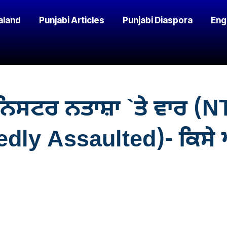
aland
Punjabi Articles
Punjabi Diaspora
Eng
ਸਟਰ ਨਤਾਸ਼ਾ `ਤੇ ਵਾਰ (N
dly Assaulted)- ਕਿਸੇ ਔ