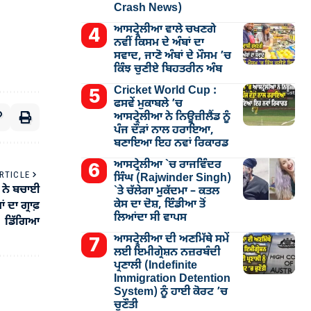
Crash News)
ਆਸਟ੍ਰੇਲੀਆ ਵਾਲੇ ਚਖਣਗੇ
ਨਵੀਂ ਕਿਸਮ ਦੇ ਅੰਬਾਂ ਦਾ
ਸਵਾਦ, ਜਾਣੋ ਅੰਬਾਂ ਦੇ ਮੌਸਮ ’ਚ
ਕਿੰਝ ਚੁਣੀਏ ਬਿਹਤਰੀਨ ਅੰਬ
Cricket World Cup :
ਫਸਵੇਂ ਮੁਕਾਬਲੇ ’ਚ
ਆਸਟ੍ਰੇਲੀਆ ਨੇ ਨਿਊਜ਼ੀਲੈਂਡ ਨੂੰ
ਪੰਜ ਦੌੜਾਂ ਨਾਲ ਹਰਾਇਆ,
ਬਣਾਇਆ ਇਹ ਨਵਾਂ ਰਿਕਾਰਡ
ਆਸਟ੍ਰੇਲੀਆ `ਚ ਰਾਜਵਿੰਦਰ
RTICLE
ਸਿੰਘ (Rajwinder Singh)
 ਨੇ ਬਚਾਈ
`ਤੇ ਚੱਲੇਗਾ ਮੁੁਕੱਦਮਾ – ਕਤਲ
ਕੇਸ ਦਾ ਦੋਸ਼, ਇੰਡੀਆ ਤੋਂ
ਦਾ ਗ੍ਰਾਫ਼
ਲਿਆਂਦਾ ਸੀ ਵਾਪਸ
ਡਿੱਗਿਆ
ਆਸਟ੍ਰੇਲੀਆ ਦੀ ਅਣਮਿੱਥੇ ਸਮੇਂ
ਲਈ ਇਮੀਗ੍ਰੇਸ਼ਨ ਨਜ਼ਰਬੰਦੀ
ਪ੍ਰਣਾਲੀ (Indefinite
Immigration Detention
System) ਨੂੰ ਹਾਈ ਕੋਰਟ ’ਚ
ਚੁਣੌਤੀ