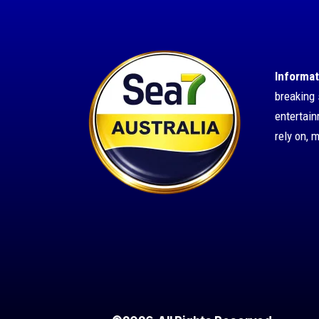
Informat
breaking 
entertai
rely on, 