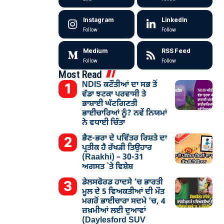
Instagram
LinkedIn
Follow
Follow
Medium
RSS Feed
Follow
Follow
Most Read
NDIS ਕਟੌਤੀਆਂ ਦਾ ਸਭ ਤੋਂ
ਵੱਡਾ ਝਟਕਾ ਪਰਵਾਸੀ ਤੇ
ਭਾਸ਼ਾਈ ਘੱਟਗਿਣਤੀ
ਭਾਈਚਾਰਿਆਂ ਨੂੰ? ਨਵੇਂ ਨਿਯਮਾਂ
ਨੇ ਵਧਾਈ ਚਿੰਤਾ
ਭੈਣ-ਭਰਾ ਦੇ ਪਵਿੱਤਰ ਰਿਸ਼ਤੇ ਦਾ
ਪ੍ਰਤੀਕ ਹੈ ਰੱਖੜੀ ਤਿਉਹਾਰ
(Raakhi) – 30-31
ਅਗਸਤ `ਤੇ ਵਿਸ਼ੇਸ਼
ਡੇਲਸਫੋਰਡ ਹਾਦਸੇ ’ਚ ਭਾਰਤੀ
ਮੂਲ ਦੇ 5 ਵਿਅਕਤੀਆਂ ਦੀ ਮੌਤ
ਮਗਰੋਂ ਭਾਈਚਾਰਾ ਸਦਮੇ ’ਚ, 4
ਜ਼ਖ਼ਮੀਆਂ ਲਈ ਦੁਆਵਾਂ
(Daylesford SUV