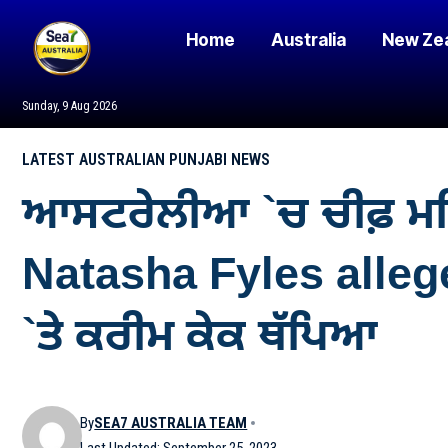
Home
Australia
New Ze
Sunday, 9 Aug 2026
LATEST AUSTRALIAN PUNJABI NEWS
ਆਸਟਰੇਲੀਆ `ਚ ਚੀਫ਼ ਮਨਿ
Natasha Fyles allege
`ਤੇ ਕਰੀਮ ਕੇਕ ਥੱਪਿਆ
By
SEA7 AUSTRALIA TEAM
Last Updated: September 25, 2023