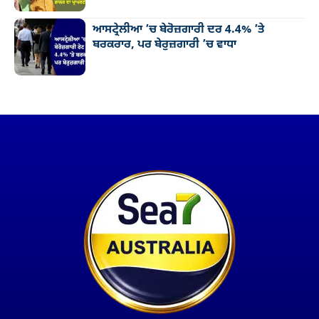
ਆਸਟ੍ਰੇਲੀਆ ’ਚ ਬੇਰੋਜ਼ਗਾਰੀ ਦਰ 4.4% ’ਤੇ
ਬਰਕਰਾਰ, ਪਰ ਬੇਰੁਜ਼ਗਾਰੀ ’ਚ ਵਾਧਾ