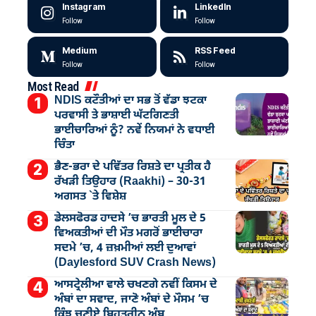
Instagram
LinkedIn
Follow
Follow
Medium
RSS Feed
Follow
Follow
Most Read
NDIS ਕਟੌਤੀਆਂ ਦਾ ਸਭ ਤੋਂ ਵੱਡਾ ਝਟਕਾ
ਪਰਵਾਸੀ ਤੇ ਭਾਸ਼ਾਈ ਘੱਟਗਿਣਤੀ
ਭਾਈਚਾਰਿਆਂ ਨੂੰ? ਨਵੇਂ ਨਿਯਮਾਂ ਨੇ ਵਧਾਈ
ਚਿੰਤਾ
ਭੈਣ-ਭਰਾ ਦੇ ਪਵਿੱਤਰ ਰਿਸ਼ਤੇ ਦਾ ਪ੍ਰਤੀਕ ਹੈ
ਰੱਖੜੀ ਤਿਉਹਾਰ (Raakhi) – 30-31
ਅਗਸਤ `ਤੇ ਵਿਸ਼ੇਸ਼
ਡੇਲਸਫੋਰਡ ਹਾਦਸੇ ’ਚ ਭਾਰਤੀ ਮੂਲ ਦੇ 5
ਵਿਅਕਤੀਆਂ ਦੀ ਮੌਤ ਮਗਰੋਂ ਭਾਈਚਾਰਾ
ਸਦਮੇ ’ਚ, 4 ਜ਼ਖ਼ਮੀਆਂ ਲਈ ਦੁਆਵਾਂ
(Daylesford SUV Crash News)
ਆਸਟ੍ਰੇਲੀਆ ਵਾਲੇ ਚਖਣਗੇ ਨਵੀਂ ਕਿਸਮ ਦੇ
ਅੰਬਾਂ ਦਾ ਸਵਾਦ, ਜਾਣੋ ਅੰਬਾਂ ਦੇ ਮੌਸਮ ’ਚ
ਕਿੰਝ ਚੁਣੀਏ ਬਿਹਤਰੀਨ ਅੰਬ