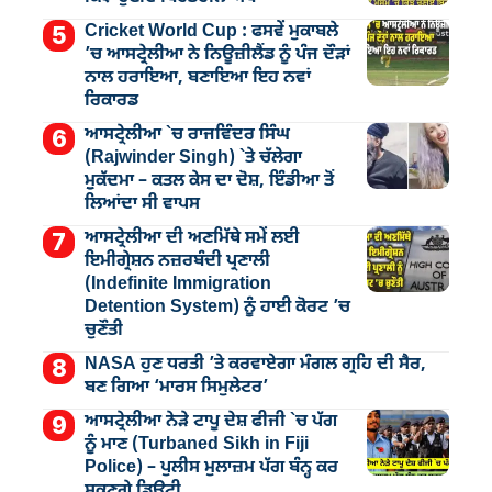
Cricket World Cup : ਫਸਵੇਂ ਮੁਕਾਬਲੇ
’ਚ ਆਸਟ੍ਰੇਲੀਆ ਨੇ ਨਿਊਜ਼ੀਲੈਂਡ ਨੂੰ ਪੰਜ ਦੌੜਾਂ
ਨਾਲ ਹਰਾਇਆ, ਬਣਾਇਆ ਇਹ ਨਵਾਂ
ਰਿਕਾਰਡ
ਆਸਟ੍ਰੇਲੀਆ `ਚ ਰਾਜਵਿੰਦਰ ਸਿੰਘ
(Rajwinder Singh) `ਤੇ ਚੱਲੇਗਾ
ਮੁੁਕੱਦਮਾ – ਕਤਲ ਕੇਸ ਦਾ ਦੋਸ਼, ਇੰਡੀਆ ਤੋਂ
ਲਿਆਂਦਾ ਸੀ ਵਾਪਸ
ਆਸਟ੍ਰੇਲੀਆ ਦੀ ਅਣਮਿੱਥੇ ਸਮੇਂ ਲਈ
ਇਮੀਗ੍ਰੇਸ਼ਨ ਨਜ਼ਰਬੰਦੀ ਪ੍ਰਣਾਲੀ
(Indefinite Immigration
Detention System) ਨੂੰ ਹਾਈ ਕੋਰਟ ’ਚ
ਚੁਣੌਤੀ
NASA ਹੁਣ ਧਰਤੀ ’ਤੇ ਕਰਵਾਏਗਾ ਮੰਗਲ ਗ੍ਰਹਿ ਦੀ ਸੈਰ,
ਬਣ ਗਿਆ ‘ਮਾਰਸ ਸਿਮੁਲੇਟਰ’
ਆਸਟ੍ਰੇਲੀਆ ਨੇੜੇ ਟਾਪੂ ਦੇਸ਼ ਫੀਜੀ `ਚ ਪੱਗ
ਨੂੰ ਮਾਣ (Turbaned Sikh in Fiji
Police) – ਪੁਲੀਸ ਮੁਲਾਜ਼ਮ ਪੱਗ ਬੰਨ੍ਹ ਕਰ
ਸਕਣਗੇ ਡਿਊਟੀ