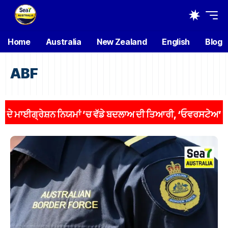
Home
Australia
New Zealand
English
Blog
ABF
ਾਈਗ੍ਰੇਸ਼ਨ ਨਿਯਮਾਂ ’ਚ ਵੱਡੇ ਬਦਲਾਅ ਦੀ ਤਿਆਰੀ, ‘ਓਵਰਸਟੇਅ’ ਵਾਲਿਆਂ