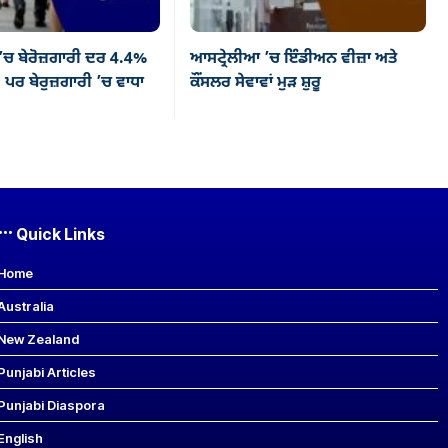
’ਚ ਬੇਰੋਜ਼ਗਾਰੀ ਦਰ 4.4%
ਆਸਟ੍ਰੇਲੀਆ ’ਚ ਇੰਡੀਅਨ ਵੀਜ਼ਾ ਅਤੇ
 ਪਰ ਬੇਰੁਜ਼ਗਾਰੀ ’ਚ ਵਾਧਾ
ਕੌਂਸਲਰ ਸੇਵਾਵਾਂ ਮੁੜ ਸ਼ੁਰੂ
Quick Links
Home
Australia
New Zealand
Punjabi Articles
Punjabi Diaspora
English