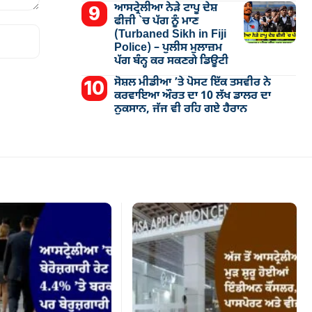
ਆਸਟ੍ਰੇਲੀਆ ਨੇੜੇ ਟਾਪੂ ਦੇਸ਼
ਫੀਜੀ `ਚ ਪੱਗ ਨੂੰ ਮਾਣ
(Turbaned Sikh in Fiji
Police) – ਪੁਲੀਸ ਮੁਲਾਜ਼ਮ
ਪੱਗ ਬੰਨ੍ਹ ਕਰ ਸਕਣਗੇ ਡਿਊਟੀ
ਸੋਸ਼ਲ ਮੀਡੀਆ ’ਤੇ ਪੋਸਟ ਇੱਕ ਤਸਵੀਰ ਨੇ
ਕਰਵਾਇਆ ਔਰਤ ਦਾ 10 ਲੱਖ ਡਾਲਰ ਦਾ
ਨੁਕਸਾਨ, ਜੱਜ ਵੀ ਰਹਿ ਗਏ ਹੈਰਾਨ