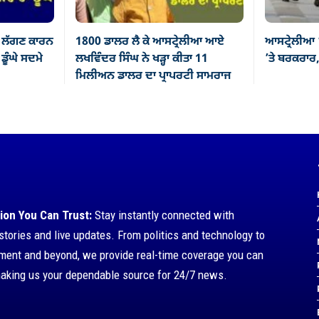
 ਲੱਗਣ ਕਾਰਨ
1800 ਡਾਲਰ ਲੈ ਕੇ ਆਸਟ੍ਰੇਲੀਆ ਆਏ
ਆਸਟ੍ਰੇਲੀਆ 
ੂੰਘੇ ਸਦਮੇ
ਲਖਵਿੰਦਰ ਸਿੰਘ ਨੇ ਖੜ੍ਹਾ ਕੀਤਾ 11
’ਤੇ ਬਰਕਰਾਰ,
ਮਿਲੀਅਨ ਡਾਲਰ ਦਾ ਪ੍ਰਾਪਰਟੀ ਸਾਮਰਾਜ
ion You Can Trust:
Stay instantly connected with
stories and live updates. From politics and technology to
nment and beyond, we provide real-time coverage you can
making us your dependable source for 24/7 news.