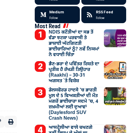
Medium
RSS Feed
Follow
Follow
Most Read
NDIS ਕਟੌਤੀਆਂ ਦਾ ਸਭ ਤੋਂ
ਵੱਡਾ ਝਟਕਾ ਪਰਵਾਸੀ ਤੇ
ਭਾਸ਼ਾਈ ਘੱਟਗਿਣਤੀ
ਭਾਈਚਾਰਿਆਂ ਨੂੰ? ਨਵੇਂ ਨਿਯਮਾਂ
ਨੇ ਵਧਾਈ ਚਿੰਤਾ
ਭੈਣ-ਭਰਾ ਦੇ ਪਵਿੱਤਰ ਰਿਸ਼ਤੇ ਦਾ
ਪ੍ਰਤੀਕ ਹੈ ਰੱਖੜੀ ਤਿਉਹਾਰ
(Raakhi) – 30-31
ਅਗਸਤ `ਤੇ ਵਿਸ਼ੇਸ਼
ਡੇਲਸਫੋਰਡ ਹਾਦਸੇ ’ਚ ਭਾਰਤੀ
ਮੂਲ ਦੇ 5 ਵਿਅਕਤੀਆਂ ਦੀ ਮੌਤ
ਮਗਰੋਂ ਭਾਈਚਾਰਾ ਸਦਮੇ ’ਚ, 4
ਜ਼ਖ਼ਮੀਆਂ ਲਈ ਦੁਆਵਾਂ
(Daylesford SUV
Crash News)
ਆਸਟ੍ਰੇਲੀਆ ਵਾਲੇ ਚਖਣਗੇ