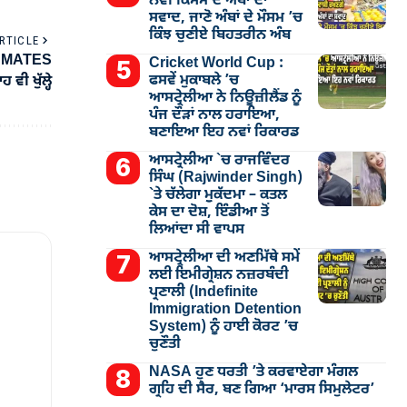
ਨਵੀਂ ਕਿਸਮ ਦੇ ਅੰਬਾਂ ਦਾ
ਸਵਾਦ, ਜਾਣੋ ਅੰਬਾਂ ਦੇ ਮੌਸਮ ’ਚ
ਕਿੰਝ ਚੁਣੀਏ ਬਿਹਤਰੀਨ ਅੰਬ
RTICLE
ਗੀ MATES
Cricket World Cup :
ਫਸਵੇਂ ਮੁਕਾਬਲੇ ’ਚ
 ਵੀ ਖੁੱਲ੍ਹੇ
ਆਸਟ੍ਰੇਲੀਆ ਨੇ ਨਿਊਜ਼ੀਲੈਂਡ ਨੂੰ
ਪੰਜ ਦੌੜਾਂ ਨਾਲ ਹਰਾਇਆ,
ਬਣਾਇਆ ਇਹ ਨਵਾਂ ਰਿਕਾਰਡ
ਆਸਟ੍ਰੇਲੀਆ `ਚ ਰਾਜਵਿੰਦਰ
ਸਿੰਘ (Rajwinder Singh)
`ਤੇ ਚੱਲੇਗਾ ਮੁੁਕੱਦਮਾ – ਕਤਲ
ਕੇਸ ਦਾ ਦੋਸ਼, ਇੰਡੀਆ ਤੋਂ
ਲਿਆਂਦਾ ਸੀ ਵਾਪਸ
ਆਸਟ੍ਰੇਲੀਆ ਦੀ ਅਣਮਿੱਥੇ ਸਮੇਂ
ਲਈ ਇਮੀਗ੍ਰੇਸ਼ਨ ਨਜ਼ਰਬੰਦੀ
ਪ੍ਰਣਾਲੀ (Indefinite
Immigration Detention
System) ਨੂੰ ਹਾਈ ਕੋਰਟ ’ਚ
ਚੁਣੌਤੀ
NASA ਹੁਣ ਧਰਤੀ ’ਤੇ ਕਰਵਾਏਗਾ ਮੰਗਲ
ਗ੍ਰਹਿ ਦੀ ਸੈਰ, ਬਣ ਗਿਆ ‘ਮਾਰਸ ਸਿਮੁਲੇਟਰ’