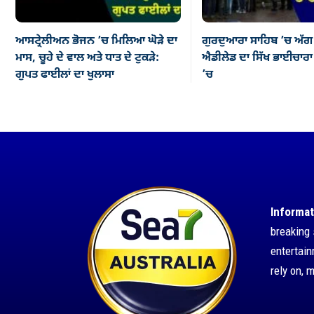
ਆਸਟ੍ਰੇਲੀਅਨ ਭੋਜਨ ’ਚ ਮਿਲਿਆ ਘੋੜੇ ਦਾ
ਗੁਰਦੁਆਰਾ ਸਾਹਿਬ ’ਚ ਅੱਗ
ਮਾਸ, ਚੂਹੇ ਦੇ ਵਾਲ ਅਤੇ ਧਾਤ ਦੇ ਟੁਕੜੇ:
ਐਡੀਲੇਡ ਦਾ ਸਿੱਖ ਭਾਈਚਾਰਾ ਡ
ਗੁਪਤ ਫਾਈਲਾਂ ਦਾ ਖੁਲਾਸਾ
’ਚ
Informat
breaking 
entertai
rely on, 