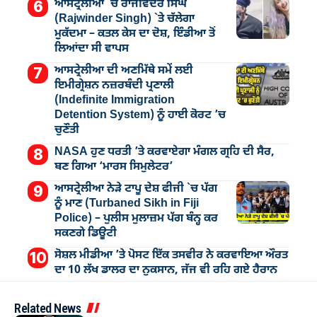
ਆਸਟ੍ਰੇਲੀਆ `ਚ ਰਾਜਵਿੰਦਰ ਸਿੰਘ
(Rajwinder Singh) `ਤੇ ਚੱਲੇਗਾ
ਮੁੁਕੱਦਮਾ – ਕਤਲ ਕੇਸ ਦਾ ਦੋਸ਼, ਇੰਡੀਆ ਤੋਂ
ਲਿਆਂਦਾ ਸੀ ਵਾਪਸ
ਆਸਟ੍ਰੇਲੀਆ ਦੀ ਅਣਮਿੱਥੇ ਸਮੇਂ ਲਈ
ਇਮੀਗ੍ਰੇਸ਼ਨ ਨਜ਼ਰਬੰਦੀ ਪ੍ਰਣਾਲੀ
(Indefinite Immigration
Detention System) ਨੂੰ ਹਾਈ ਕੋਰਟ ’ਚ
ਚੁਣੌਤੀ
NASA ਹੁਣ ਧਰਤੀ ’ਤੇ ਕਰਵਾਏਗਾ ਮੰਗਲ ਗ੍ਰਹਿ ਦੀ ਸੈਰ,
ਬਣ ਗਿਆ ‘ਮਾਰਸ ਸਿਮੁਲੇਟਰ’
ਆਸਟ੍ਰੇਲੀਆ ਨੇੜੇ ਟਾਪੂ ਦੇਸ਼ ਫੀਜੀ `ਚ ਪੱਗ
ਨੂੰ ਮਾਣ (Turbaned Sikh in Fiji
Police) – ਪੁਲੀਸ ਮੁਲਾਜ਼ਮ ਪੱਗ ਬੰਨ੍ਹ ਕਰ
ਸਕਣਗੇ ਡਿਊਟੀ
ਸੋਸ਼ਲ ਮੀਡੀਆ ’ਤੇ ਪੋਸਟ ਇੱਕ ਤਸਵੀਰ ਨੇ ਕਰਵਾਇਆ ਔਰਤ
ਦਾ 10 ਲੱਖ ਡਾਲਰ ਦਾ ਨੁਕਸਾਨ, ਜੱਜ ਵੀ ਰਹਿ ਗਏ ਹੈਰਾਨ
Related News