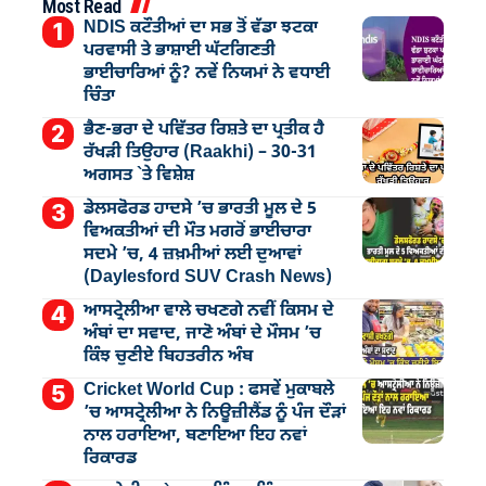
Most Read
NDIS ਕਟੌਤੀਆਂ ਦਾ ਸਭ ਤੋਂ ਵੱਡਾ ਝਟਕਾ
ਪਰਵਾਸੀ ਤੇ ਭਾਸ਼ਾਈ ਘੱਟਗਿਣਤੀ
ਭਾਈਚਾਰਿਆਂ ਨੂੰ? ਨਵੇਂ ਨਿਯਮਾਂ ਨੇ ਵਧਾਈ
ਚਿੰਤਾ
ਭੈਣ-ਭਰਾ ਦੇ ਪਵਿੱਤਰ ਰਿਸ਼ਤੇ ਦਾ ਪ੍ਰਤੀਕ ਹੈ
ਰੱਖੜੀ ਤਿਉਹਾਰ (Raakhi) – 30-31
ਅਗਸਤ `ਤੇ ਵਿਸ਼ੇਸ਼
ਡੇਲਸਫੋਰਡ ਹਾਦਸੇ ’ਚ ਭਾਰਤੀ ਮੂਲ ਦੇ 5
ਵਿਅਕਤੀਆਂ ਦੀ ਮੌਤ ਮਗਰੋਂ ਭਾਈਚਾਰਾ
ਸਦਮੇ ’ਚ, 4 ਜ਼ਖ਼ਮੀਆਂ ਲਈ ਦੁਆਵਾਂ
(Daylesford SUV Crash News)
ਆਸਟ੍ਰੇਲੀਆ ਵਾਲੇ ਚਖਣਗੇ ਨਵੀਂ ਕਿਸਮ ਦੇ
ਅੰਬਾਂ ਦਾ ਸਵਾਦ, ਜਾਣੋ ਅੰਬਾਂ ਦੇ ਮੌਸਮ ’ਚ
ਕਿੰਝ ਚੁਣੀਏ ਬਿਹਤਰੀਨ ਅੰਬ
Cricket World Cup : ਫਸਵੇਂ ਮੁਕਾਬਲੇ
’ਚ ਆਸਟ੍ਰੇਲੀਆ ਨੇ ਨਿਊਜ਼ੀਲੈਂਡ ਨੂੰ ਪੰਜ ਦੌੜਾਂ
ਨਾਲ ਹਰਾਇਆ, ਬਣਾਇਆ ਇਹ ਨਵਾਂ
ਰਿਕਾਰਡ