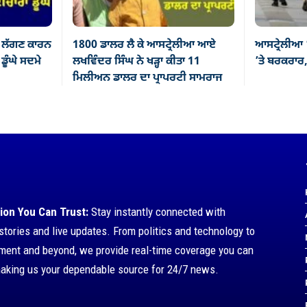
 ਲੱਗਣ ਕਾਰਨ
1800 ਡਾਲਰ ਲੈ ਕੇ ਆਸਟ੍ਰੇਲੀਆ ਆਏ
ਆਸਟ੍ਰੇਲੀਆ 
ੂੰਘੇ ਸਦਮੇ
ਲਖਵਿੰਦਰ ਸਿੰਘ ਨੇ ਖੜ੍ਹਾ ਕੀਤਾ 11
’ਤੇ ਬਰਕਰਾਰ,
ਮਿਲੀਅਨ ਡਾਲਰ ਦਾ ਪ੍ਰਾਪਰਟੀ ਸਾਮਰਾਜ
ion You Can Trust:
Stay instantly connected with
stories and live updates. From politics and technology to
nment and beyond, we provide real-time coverage you can
making us your dependable source for 24/7 news.