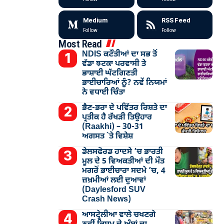
Medium
RSS Feed
Follow
Follow
Most Read
NDIS ਕਟੌਤੀਆਂ ਦਾ ਸਭ ਤੋਂ
ਵੱਡਾ ਝਟਕਾ ਪਰਵਾਸੀ ਤੇ
ਭਾਸ਼ਾਈ ਘੱਟਗਿਣਤੀ
ਭਾਈਚਾਰਿਆਂ ਨੂੰ? ਨਵੇਂ ਨਿਯਮਾਂ
ਨੇ ਵਧਾਈ ਚਿੰਤਾ
ਭੈਣ-ਭਰਾ ਦੇ ਪਵਿੱਤਰ ਰਿਸ਼ਤੇ ਦਾ
ਪ੍ਰਤੀਕ ਹੈ ਰੱਖੜੀ ਤਿਉਹਾਰ
(Raakhi) – 30-31
ਅਗਸਤ `ਤੇ ਵਿਸ਼ੇਸ਼
ਡੇਲਸਫੋਰਡ ਹਾਦਸੇ ’ਚ ਭਾਰਤੀ
ਮੂਲ ਦੇ 5 ਵਿਅਕਤੀਆਂ ਦੀ ਮੌਤ
ਮਗਰੋਂ ਭਾਈਚਾਰਾ ਸਦਮੇ ’ਚ, 4
ਜ਼ਖ਼ਮੀਆਂ ਲਈ ਦੁਆਵਾਂ
(Daylesford SUV
Crash News)
ਆਸਟ੍ਰੇਲੀਆ ਵਾਲੇ ਚਖਣਗੇ