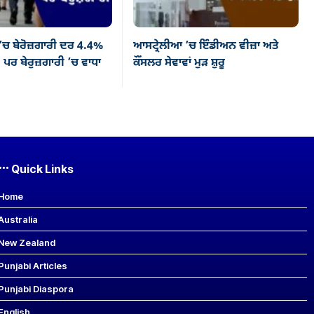
’ਚ ਬੇਰੋਜ਼ਗਾਰੀ ਦਰ 4.4%
ਆਸਟ੍ਰੇਲੀਆ ’ਚ ਇੰਡੀਅਨ ਵੀਜ਼ਾ ਅਤੇ
 ਪਰ ਬੇਰੁਜ਼ਗਾਰੀ ’ਚ ਵਾਧਾ
ਕੌਂਸਲਰ ਸੇਵਾਵਾਂ ਮੁੜ ਸ਼ੁਰੂ
Quick Links
Home
Australia
New Zealand
Punjabi Articles
Punjabi Diaspora
English