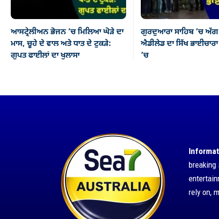
ਆਸਟ੍ਰੇਲੀਅਨ ਭੋਜਨ ’ਚ ਮਿਲਿਆ ਘੋੜੇ ਦਾ
ਗੁਰਦੁਆਰਾ ਸਾਹਿਬ ’ਚ ਅੱਗ
ਮਾਸ, ਚੂਹੇ ਦੇ ਵਾਲ ਅਤੇ ਧਾਤ ਦੇ ਟੁਕੜੇ:
ਐਡੀਲੇਡ ਦਾ ਸਿੱਖ ਭਾਈਚਾਰਾ ਡ
ਗੁਪਤ ਫਾਈਲਾਂ ਦਾ ਖੁਲਾਸਾ
’ਚ
Informat
breaking 
entertai
rely on, 