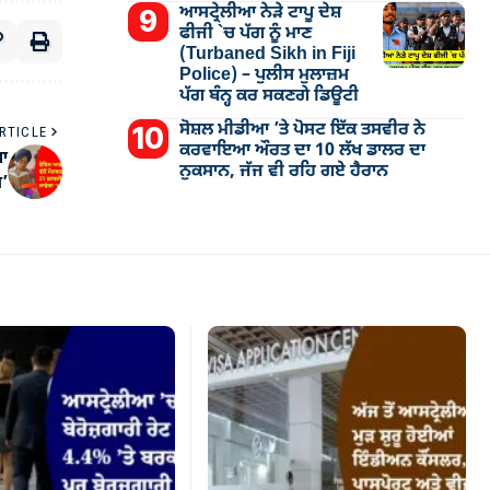
ਆਸਟ੍ਰੇਲੀਆ ਨੇੜੇ ਟਾਪੂ ਦੇਸ਼
ਫੀਜੀ `ਚ ਪੱਗ ਨੂੰ ਮਾਣ
(Turbaned Sikh in Fiji
Police) – ਪੁਲੀਸ ਮੁਲਾਜ਼ਮ
ਪੱਗ ਬੰਨ੍ਹ ਕਰ ਸਕਣਗੇ ਡਿਊਟੀ
ਸੋਸ਼ਲ ਮੀਡੀਆ ’ਤੇ ਪੋਸਟ ਇੱਕ ਤਸਵੀਰ ਨੇ
RTICLE
ਕਰਵਾਇਆ ਔਰਤ ਦਾ 10 ਲੱਖ ਡਾਲਰ ਦਾ
ਗਾ
ਨੁਕਸਾਨ, ਜੱਜ ਵੀ ਰਹਿ ਗਏ ਹੈਰਾਨ
ਸ’