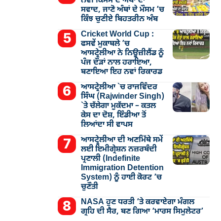
ਨਵੀਂ ਕਿਸਮ ਦੇ ਅੰਬਾਂ ਦਾ
ਸਵਾਦ, ਜਾਣੋ ਅੰਬਾਂ ਦੇ ਮੌਸਮ ’ਚ
ਕਿੰਝ ਚੁਣੀਏ ਬਿਹਤਰੀਨ ਅੰਬ
Cricket World Cup :
ਫਸਵੇਂ ਮੁਕਾਬਲੇ ’ਚ
ਆਸਟ੍ਰੇਲੀਆ ਨੇ ਨਿਊਜ਼ੀਲੈਂਡ ਨੂੰ
ਪੰਜ ਦੌੜਾਂ ਨਾਲ ਹਰਾਇਆ,
ਬਣਾਇਆ ਇਹ ਨਵਾਂ ਰਿਕਾਰਡ
ਆਸਟ੍ਰੇਲੀਆ `ਚ ਰਾਜਵਿੰਦਰ
ਸਿੰਘ (Rajwinder Singh)
`ਤੇ ਚੱਲੇਗਾ ਮੁੁਕੱਦਮਾ – ਕਤਲ
ਕੇਸ ਦਾ ਦੋਸ਼, ਇੰਡੀਆ ਤੋਂ
ਲਿਆਂਦਾ ਸੀ ਵਾਪਸ
ਆਸਟ੍ਰੇਲੀਆ ਦੀ ਅਣਮਿੱਥੇ ਸਮੇਂ
ਲਈ ਇਮੀਗ੍ਰੇਸ਼ਨ ਨਜ਼ਰਬੰਦੀ
ਪ੍ਰਣਾਲੀ (Indefinite
Immigration Detention
System) ਨੂੰ ਹਾਈ ਕੋਰਟ ’ਚ
ਚੁਣੌਤੀ
NASA ਹੁਣ ਧਰਤੀ ’ਤੇ ਕਰਵਾਏਗਾ ਮੰਗਲ
ਗ੍ਰਹਿ ਦੀ ਸੈਰ, ਬਣ ਗਿਆ ‘ਮਾਰਸ ਸਿਮੁਲੇਟਰ’