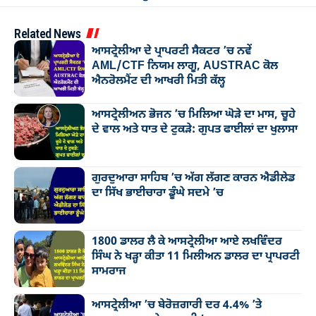
Related News
ਆਸਟ੍ਰੇਲੀਆ ਦੇ ਪ੍ਰਾਪਰਟੀ ਸੈਕਟਰ ’ਚ ਨਵੇਂ
AML/CTF ਨਿਯਮ ਲਾਗੂ, AUSTRAC ਕੋਲ
ਐਨਰੋਲਮੈਂਟ ਦੀ ਆਖਰੀ ਮਿਤੀ ਕੱਲ੍ਹ
ਆਸਟ੍ਰੇਲੀਅਨ ਭੋਜਨ ’ਚ ਮਿਲਿਆ ਘੋੜੇ ਦਾ ਮਾਸ, ਚੂਹੇ
ਦੇ ਵਾਲ ਅਤੇ ਧਾਤ ਦੇ ਟੁਕੜੇ: ਗੁਪਤ ਫਾਈਲਾਂ ਦਾ ਖੁਲਾਸਾ
ਗੁਰਦੁਆਰਾ ਸਾਹਿਬ ’ਚ ਅੱਗ ਲੱਗਣ ਕਾਰਨ ਐਡੀਲੇਡ
ਦਾ ਸਿੱਖ ਭਾਈਚਾਰਾ ਡੂੰਘੇ ਸਦਮੇ ’ਚ
1800 ਡਾਲਰ ਲੈ ਕੇ ਆਸਟ੍ਰੇਲੀਆ ਆਏ ਲਖਵਿੰਦਰ
ਸਿੰਘ ਨੇ ਖੜ੍ਹਾ ਕੀਤਾ 11 ਮਿਲੀਅਨ ਡਾਲਰ ਦਾ ਪ੍ਰਾਪਰਟੀ
ਸਾਮਰਾਜ
ਆਸਟ੍ਰੇਲੀਆ ’ਚ ਬੇਰੋਜ਼ਗਾਰੀ ਦਰ 4.4% ’ਤੇ