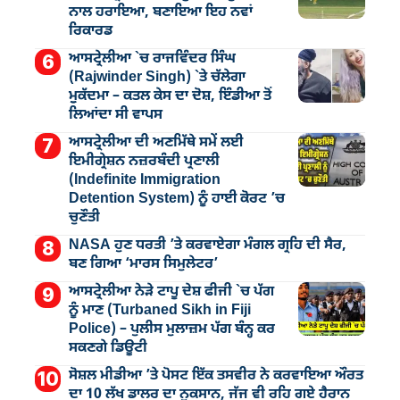
ਨਾਲ ਹਰਾਇਆ, ਬਣਾਇਆ ਇਹ ਨਵਾਂ
ਰਿਕਾਰਡ
ਆਸਟ੍ਰੇਲੀਆ `ਚ ਰਾਜਵਿੰਦਰ ਸਿੰਘ
(Rajwinder Singh) `ਤੇ ਚੱਲੇਗਾ
ਮੁੁਕੱਦਮਾ – ਕਤਲ ਕੇਸ ਦਾ ਦੋਸ਼, ਇੰਡੀਆ ਤੋਂ
ਲਿਆਂਦਾ ਸੀ ਵਾਪਸ
ਆਸਟ੍ਰੇਲੀਆ ਦੀ ਅਣਮਿੱਥੇ ਸਮੇਂ ਲਈ
ਇਮੀਗ੍ਰੇਸ਼ਨ ਨਜ਼ਰਬੰਦੀ ਪ੍ਰਣਾਲੀ
(Indefinite Immigration
Detention System) ਨੂੰ ਹਾਈ ਕੋਰਟ ’ਚ
ਚੁਣੌਤੀ
NASA ਹੁਣ ਧਰਤੀ ’ਤੇ ਕਰਵਾਏਗਾ ਮੰਗਲ ਗ੍ਰਹਿ ਦੀ ਸੈਰ,
ਬਣ ਗਿਆ ‘ਮਾਰਸ ਸਿਮੁਲੇਟਰ’
ਆਸਟ੍ਰੇਲੀਆ ਨੇੜੇ ਟਾਪੂ ਦੇਸ਼ ਫੀਜੀ `ਚ ਪੱਗ
ਨੂੰ ਮਾਣ (Turbaned Sikh in Fiji
Police) – ਪੁਲੀਸ ਮੁਲਾਜ਼ਮ ਪੱਗ ਬੰਨ੍ਹ ਕਰ
ਸਕਣਗੇ ਡਿਊਟੀ
ਸੋਸ਼ਲ ਮੀਡੀਆ ’ਤੇ ਪੋਸਟ ਇੱਕ ਤਸਵੀਰ ਨੇ ਕਰਵਾਇਆ ਔਰਤ
ਦਾ 10 ਲੱਖ ਡਾਲਰ ਦਾ ਨੁਕਸਾਨ, ਜੱਜ ਵੀ ਰਹਿ ਗਏ ਹੈਰਾਨ