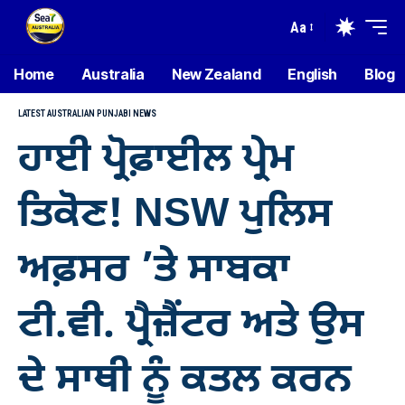
Aa
Home
Australia
New Zealand
English
Blog
LATEST AUSTRALIAN PUNJABI NEWS
ਹਾਈ ਪ੍ਰੋਫ਼ਾਈਲ ਪ੍ਰੇਮ
ਤਿਕੋਣ! NSW ਪੁਲਿਸ
ਅਫ਼ਸਰ ’ਤੇ ਸਾਬਕਾ
ਟੀ.ਵੀ. ਪ੍ਰੈਜ਼ੈਂਟਰ ਅਤੇ ਉਸ
ਦੇ ਸਾਥੀ ਨੂੰ ਕਤਲ ਕਰਨ