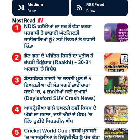
Medium
RSS Feed
Follow
Follow
Most Read
NDIS ਕਟੌਤੀਆਂ ਦਾ ਸਭ ਤੋਂ ਵੱਡਾ ਝਟਕਾ
ਪਰਵਾਸੀ ਤੇ ਭਾਸ਼ਾਈ ਘੱਟਗਿਣਤੀ
ਭਾਈਚਾਰਿਆਂ ਨੂੰ? ਨਵੇਂ ਨਿਯਮਾਂ ਨੇ ਵਧਾਈ
ਚਿੰਤਾ
ਭੈਣ-ਭਰਾ ਦੇ ਪਵਿੱਤਰ ਰਿਸ਼ਤੇ ਦਾ ਪ੍ਰਤੀਕ ਹੈ
ਰੱਖੜੀ ਤਿਉਹਾਰ (Raakhi) – 30-31
ਅਗਸਤ `ਤੇ ਵਿਸ਼ੇਸ਼
ਡੇਲਸਫੋਰਡ ਹਾਦਸੇ ’ਚ ਭਾਰਤੀ ਮੂਲ ਦੇ 5
ਵਿਅਕਤੀਆਂ ਦੀ ਮੌਤ ਮਗਰੋਂ ਭਾਈਚਾਰਾ
ਸਦਮੇ ’ਚ, 4 ਜ਼ਖ਼ਮੀਆਂ ਲਈ ਦੁਆਵਾਂ
(Daylesford SUV Crash News)
ਆਸਟ੍ਰੇਲੀਆ ਵਾਲੇ ਚਖਣਗੇ ਨਵੀਂ ਕਿਸਮ ਦੇ
ਅੰਬਾਂ ਦਾ ਸਵਾਦ, ਜਾਣੋ ਅੰਬਾਂ ਦੇ ਮੌਸਮ ’ਚ
ਕਿੰਝ ਚੁਣੀਏ ਬਿਹਤਰੀਨ ਅੰਬ
Cricket World Cup : ਫਸਵੇਂ ਮੁਕਾਬਲੇ
’ਚ ਆਸਟ੍ਰੇਲੀਆ ਨੇ ਨਿਊਜ਼ੀਲੈਂਡ ਨੂੰ ਪੰਜ ਦੌੜਾਂ