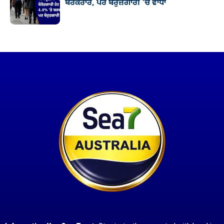
ਬਰਕਰਾਰ, ਪਰ ਬੇਰੁਜ਼ਗਾਰੀ ’ਚ ਵਾਧਾ