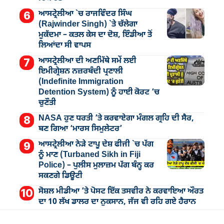
ਆਸਟ੍ਰੇਲੀਆ `ਚ ਰਾਜਵਿੰਦਰ ਸਿੰਘ
(Rajwinder Singh) `ਤੇ ਚੱਲੇਗਾ
ਮੁੁਕੱਦਮਾ – ਕਤਲ ਕੇਸ ਦਾ ਦੋਸ਼, ਇੰਡੀਆ ਤੋਂ
ਲਿਆਂਦਾ ਸੀ ਵਾਪਸ
ਆਸਟ੍ਰੇਲੀਆ ਦੀ ਅਣਮਿੱਥੇ ਸਮੇਂ ਲਈ
ਇਮੀਗ੍ਰੇਸ਼ਨ ਨਜ਼ਰਬੰਦੀ ਪ੍ਰਣਾਲੀ
(Indefinite Immigration
Detention System) ਨੂੰ ਹਾਈ ਕੋਰਟ ’ਚ
ਚੁਣੌਤੀ
NASA ਹੁਣ ਧਰਤੀ ’ਤੇ ਕਰਵਾਏਗਾ ਮੰਗਲ ਗ੍ਰਹਿ ਦੀ ਸੈਰ,
ਬਣ ਗਿਆ ‘ਮਾਰਸ ਸਿਮੁਲੇਟਰ’
ਆਸਟ੍ਰੇਲੀਆ ਨੇੜੇ ਟਾਪੂ ਦੇਸ਼ ਫੀਜੀ `ਚ ਪੱਗ
ਨੂੰ ਮਾਣ (Turbaned Sikh in Fiji
Police) – ਪੁਲੀਸ ਮੁਲਾਜ਼ਮ ਪੱਗ ਬੰਨ੍ਹ ਕਰ
ਸਕਣਗੇ ਡਿਊਟੀ
ਸੋਸ਼ਲ ਮੀਡੀਆ ’ਤੇ ਪੋਸਟ ਇੱਕ ਤਸਵੀਰ ਨੇ ਕਰਵਾਇਆ ਔਰਤ
ਦਾ 10 ਲੱਖ ਡਾਲਰ ਦਾ ਨੁਕਸਾਨ, ਜੱਜ ਵੀ ਰਹਿ ਗਏ ਹੈਰਾਨ