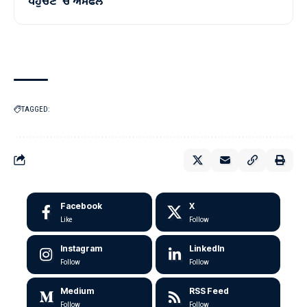
ਪਹੁੰਚਣ ’ਚ ਅਸਫਲ
TAGGED:
Facebook
X
Like
Follow
Instagram
LinkedIn
Follow
Follow
Medium
RSS Feed
Follow
Follow