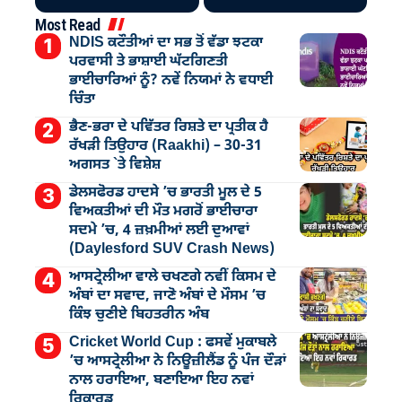
Most Read
NDIS ਕਟੌਤੀਆਂ ਦਾ ਸਭ ਤੋਂ ਵੱਡਾ ਝਟਕਾ
ਪਰਵਾਸੀ ਤੇ ਭਾਸ਼ਾਈ ਘੱਟਗਿਣਤੀ
ਭਾਈਚਾਰਿਆਂ ਨੂੰ? ਨਵੇਂ ਨਿਯਮਾਂ ਨੇ ਵਧਾਈ
ਚਿੰਤਾ
ਭੈਣ-ਭਰਾ ਦੇ ਪਵਿੱਤਰ ਰਿਸ਼ਤੇ ਦਾ ਪ੍ਰਤੀਕ ਹੈ
ਰੱਖੜੀ ਤਿਉਹਾਰ (Raakhi) – 30-31
ਅਗਸਤ `ਤੇ ਵਿਸ਼ੇਸ਼
ਡੇਲਸਫੋਰਡ ਹਾਦਸੇ ’ਚ ਭਾਰਤੀ ਮੂਲ ਦੇ 5
ਵਿਅਕਤੀਆਂ ਦੀ ਮੌਤ ਮਗਰੋਂ ਭਾਈਚਾਰਾ
ਸਦਮੇ ’ਚ, 4 ਜ਼ਖ਼ਮੀਆਂ ਲਈ ਦੁਆਵਾਂ
(Daylesford SUV Crash News)
ਆਸਟ੍ਰੇਲੀਆ ਵਾਲੇ ਚਖਣਗੇ ਨਵੀਂ ਕਿਸਮ ਦੇ
ਅੰਬਾਂ ਦਾ ਸਵਾਦ, ਜਾਣੋ ਅੰਬਾਂ ਦੇ ਮੌਸਮ ’ਚ
ਕਿੰਝ ਚੁਣੀਏ ਬਿਹਤਰੀਨ ਅੰਬ
Cricket World Cup : ਫਸਵੇਂ ਮੁਕਾਬਲੇ
’ਚ ਆਸਟ੍ਰੇਲੀਆ ਨੇ ਨਿਊਜ਼ੀਲੈਂਡ ਨੂੰ ਪੰਜ ਦੌੜਾਂ
ਨਾਲ ਹਰਾਇਆ, ਬਣਾਇਆ ਇਹ ਨਵਾਂ
ਰਿਕਾਰਡ