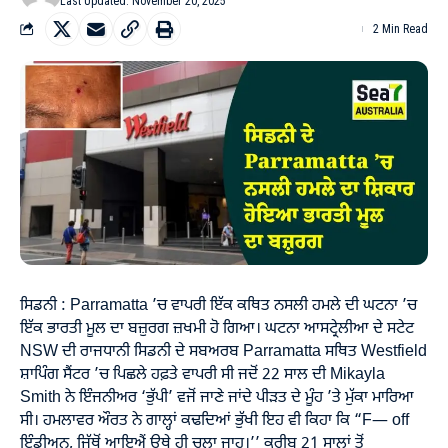
Last Updated: November 20, 2025
2 Min Read
ਸਿਡਨੀ : Parramatta ’ਚ ਵਾਪਰੀ ਇੱਕ ਕਥਿਤ ਨਸਲੀ ਹਮਲੇ ਦੀ ਘਟਨਾ ’ਚ
ਇੱਕ ਭਾਰਤੀ ਮੂਲ ਦਾ ਬਜ਼ੁਰਗ ਜ਼ਖਮੀ ਹੋ ਗਿਆ। ਘਟਨਾ ਆਸਟ੍ਰੇਲੀਆ ਦੇ ਸਟੇਟ
NSW ਦੀ ਰਾਜਧਾਨੀ ਸਿਡਨੀ ਦੇ ਸਬਅਰਬ Parramatta ਸਥਿਤ Westfield
ਸ਼ਾਪਿੰਗ ਸੈਂਟਰ ’ਚ ਪਿਛਲੇ ਹਫ਼ਤੇ ਵਾਪਰੀ ਸੀ ਜਦੋਂ 22 ਸਾਲ ਦੀ Mikayla
Smith ਨੇ ਇੰਜਨੀਅਰ ‘ਭੁੱਪੀ’ ਵਜੋਂ ਜਾਣੇ ਜਾਂਦੇ ਪੀੜਤ ਦੇ ਮੂੰਹ ’ਤੇ ਮੁੱਕਾ ਮਾਰਿਆ
ਸੀ। ਹਮਲਾਵਰ ਔਰਤ ਨੇ ਗਾਲ੍ਹਾਂ ਕਢਦਿਆਂ ਭੁੱਖੀ ਇਹ ਵੀ ਕਿਹਾ ਕਿ “F— off
ਇੰਡੀਅਨ, ਜਿੱਥੋਂ ਆਇਐਂ ਉਥੇ ਹੀ ਚਲਾ ਜਾਹ।’’ ਕਰੀਬ 21 ਸਾਲਾਂ ਤੋਂ