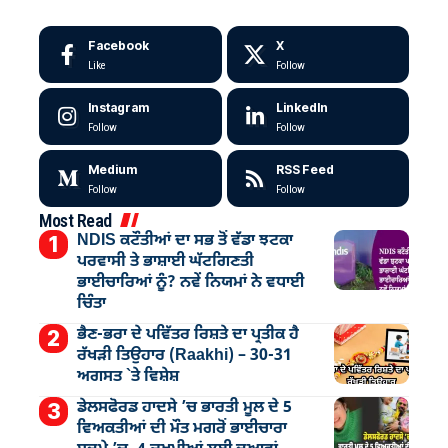
Facebook
X
Like
Follow
Instagram
LinkedIn
Follow
Follow
Medium
RSS Feed
Follow
Follow
Most Read
NDIS ਕਟੌਤੀਆਂ ਦਾ ਸਭ ਤੋਂ ਵੱਡਾ ਝਟਕਾ
ਪਰਵਾਸੀ ਤੇ ਭਾਸ਼ਾਈ ਘੱਟਗਿਣਤੀ
ਭਾਈਚਾਰਿਆਂ ਨੂੰ? ਨਵੇਂ ਨਿਯਮਾਂ ਨੇ ਵਧਾਈ
ਚਿੰਤਾ
ਭੈਣ-ਭਰਾ ਦੇ ਪਵਿੱਤਰ ਰਿਸ਼ਤੇ ਦਾ ਪ੍ਰਤੀਕ ਹੈ
ਰੱਖੜੀ ਤਿਉਹਾਰ (Raakhi) – 30-31
ਅਗਸਤ `ਤੇ ਵਿਸ਼ੇਸ਼
ਡੇਲਸਫੋਰਡ ਹਾਦਸੇ ’ਚ ਭਾਰਤੀ ਮੂਲ ਦੇ 5
ਵਿਅਕਤੀਆਂ ਦੀ ਮੌਤ ਮਗਰੋਂ ਭਾਈਚਾਰਾ