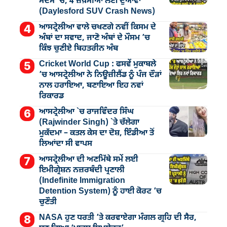
ਸਦਮੇ ’ਚ, 4 ਜ਼ਖ਼ਮੀਆਂ ਲਈ ਦੁਆਵਾਂ
(Daylesford SUV Crash News)
ਆਸਟ੍ਰੇਲੀਆ ਵਾਲੇ ਚਖਣਗੇ ਨਵੀਂ ਕਿਸਮ ਦੇ
ਅੰਬਾਂ ਦਾ ਸਵਾਦ, ਜਾਣੋ ਅੰਬਾਂ ਦੇ ਮੌਸਮ ’ਚ
ਕਿੰਝ ਚੁਣੀਏ ਬਿਹਤਰੀਨ ਅੰਬ
Cricket World Cup : ਫਸਵੇਂ ਮੁਕਾਬਲੇ
’ਚ ਆਸਟ੍ਰੇਲੀਆ ਨੇ ਨਿਊਜ਼ੀਲੈਂਡ ਨੂੰ ਪੰਜ ਦੌੜਾਂ
ਨਾਲ ਹਰਾਇਆ, ਬਣਾਇਆ ਇਹ ਨਵਾਂ
ਰਿਕਾਰਡ
ਆਸਟ੍ਰੇਲੀਆ `ਚ ਰਾਜਵਿੰਦਰ ਸਿੰਘ
(Rajwinder Singh) `ਤੇ ਚੱਲੇਗਾ
ਮੁੁਕੱਦਮਾ – ਕਤਲ ਕੇਸ ਦਾ ਦੋਸ਼, ਇੰਡੀਆ ਤੋਂ
ਲਿਆਂਦਾ ਸੀ ਵਾਪਸ
ਆਸਟ੍ਰੇਲੀਆ ਦੀ ਅਣਮਿੱਥੇ ਸਮੇਂ ਲਈ
ਇਮੀਗ੍ਰੇਸ਼ਨ ਨਜ਼ਰਬੰਦੀ ਪ੍ਰਣਾਲੀ
(Indefinite Immigration
Detention System) ਨੂੰ ਹਾਈ ਕੋਰਟ ’ਚ
ਚੁਣੌਤੀ
NASA ਹੁਣ ਧਰਤੀ ’ਤੇ ਕਰਵਾਏਗਾ ਮੰਗਲ ਗ੍ਰਹਿ ਦੀ ਸੈਰ,