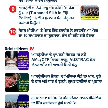
ਬਣ ਗਿਆ ‘ਮਾਰਸ ਸਿਮੁਲੇਟਰ’
ਆਸਟ੍ਰੇਲੀਆ ਨੇੜੇ ਟਾਪੂ ਦੇਸ਼ ਫੀਜੀ `ਚ ਪੱਗ
ਨੂੰ ਮਾਣ (Turbaned Sikh in Fiji
Police) – ਪੁਲੀਸ ਮੁਲਾਜ਼ਮ ਪੱਗ ਬੰਨ੍ਹ ਕਰ
ਸਕਣਗੇ ਡਿਊਟੀ
ਸੋਸ਼ਲ ਮੀਡੀਆ ’ਤੇ ਪੋਸਟ ਇੱਕ ਤਸਵੀਰ ਨੇ ਕਰਵਾਇਆ ਔਰਤ
ਦਾ 10 ਲੱਖ ਡਾਲਰ ਦਾ ਨੁਕਸਾਨ, ਜੱਜ ਵੀ ਰਹਿ ਗਏ ਹੈਰਾਨ
Related News
ਆਸਟ੍ਰੇਲੀਆ ਦੇ ਪ੍ਰਾਪਰਟੀ ਸੈਕਟਰ ’ਚ ਨਵੇਂ
AML/CTF ਨਿਯਮ ਲਾਗੂ, AUSTRAC ਕੋਲ
ਐਨਰੋਲਮੈਂਟ ਦੀ ਆਖਰੀ ਮਿਤੀ ਕੱਲ੍ਹ
ਆਸਟ੍ਰੇਲੀਅਨ ਭੋਜਨ ’ਚ ਮਿਲਿਆ ਘੋੜੇ ਦਾ ਮਾਸ, ਚੂਹੇ
ਦੇ ਵਾਲ ਅਤੇ ਧਾਤ ਦੇ ਟੁਕੜੇ: ਗੁਪਤ ਫਾਈਲਾਂ ਦਾ ਖੁਲਾਸਾ
ਗੁਰਦੁਆਰਾ ਸਾਹਿਬ ’ਚ ਅੱਗ ਲੱਗਣ ਕਾਰਨ ਐਡੀਲੇਡ
ਦਾ ਸਿੱਖ ਭਾਈਚਾਰਾ ਡੂੰਘੇ ਸਦਮੇ ’ਚ