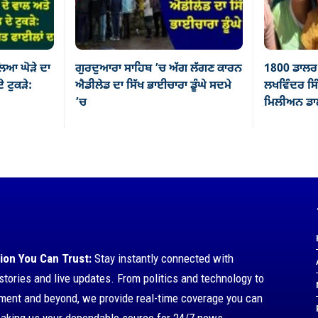
ਿਆ ਘੋੜੇ ਦਾ
ਗੁਰਦੁਆਰਾ ਸਾਹਿਬ ’ਚ ਅੱਗ ਲੱਗਣ ਕਾਰਨ
1800 ਡਾਲਰ 
ੇ ਟੁਕੜੇ:
ਐਡੀਲੇਡ ਦਾ ਸਿੱਖ ਭਾਈਚਾਰਾ ਡੂੰਘੇ ਸਦਮੇ
ਲਖਵਿੰਦਰ ਸਿੰ
’ਚ
ਮਿਲੀਅਨ ਡਾਲ
ion You Can Trust:
Stay instantly connected with
stories and live updates. From politics and technology to
nment and beyond, we provide real-time coverage you can
making us your dependable source for 24/7 news.