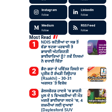
Instagram
LinkedIn
Follow
Follow
Medium
RSS Feed
Follow
Follow
Most Read
NDIS ਕਟੌਤੀਆਂ ਦਾ ਸਭ ਤੋਂ
ਵੱਡਾ ਝਟਕਾ ਪਰਵਾਸੀ ਤੇ
ਭਾਸ਼ਾਈ ਘੱਟਗਿਣਤੀ
ਭਾਈਚਾਰਿਆਂ ਨੂੰ? ਨਵੇਂ ਨਿਯਮਾਂ
ਨੇ ਵਧਾਈ ਚਿੰਤਾ
ਭੈਣ-ਭਰਾ ਦੇ ਪਵਿੱਤਰ ਰਿਸ਼ਤੇ ਦਾ
ਪ੍ਰਤੀਕ ਹੈ ਰੱਖੜੀ ਤਿਉਹਾਰ
(Raakhi) – 30-31
ਅਗਸਤ `ਤੇ ਵਿਸ਼ੇਸ਼
ਡੇਲਸਫੋਰਡ ਹਾਦਸੇ ’ਚ ਭਾਰਤੀ
ਮੂਲ ਦੇ 5 ਵਿਅਕਤੀਆਂ ਦੀ ਮੌਤ
ਮਗਰੋਂ ਭਾਈਚਾਰਾ ਸਦਮੇ ’ਚ, 4
ਜ਼ਖ਼ਮੀਆਂ ਲਈ ਦੁਆਵਾਂ
(Daylesford SUV