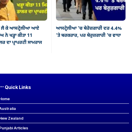
ਲੈ ਕੇ ਆਸਟ੍ਰੇਲੀਆ ਆਏ
ਆਸਟ੍ਰੇਲੀਆ ’ਚ ਬੇਰੋਜ਼ਗਾਰੀ ਦਰ 4.4%
ਘ ਨੇ ਖੜ੍ਹਾ ਕੀਤਾ 11
’ਤੇ ਬਰਕਰਾਰ, ਪਰ ਬੇਰੁਜ਼ਗਾਰੀ ’ਚ ਵਾਧਾ
ਰ ਦਾ ਪ੍ਰਾਪਰਟੀ ਸਾਮਰਾਜ
Quick Links
Home
Australia
New Zealand
Punjabi Articles