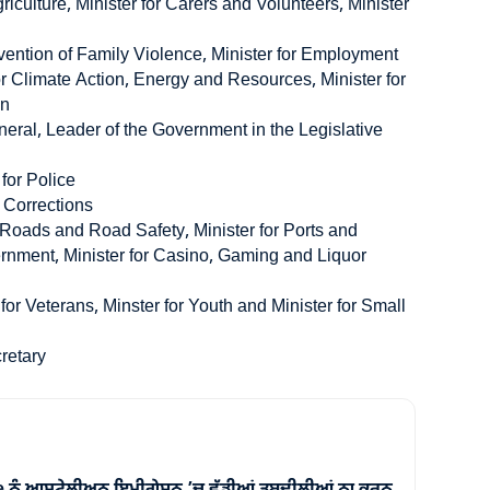
riculture, Minister for Carers and Volunteers, Minister
evention of Family Violence, Minister for Employment
or Climate Action, Energy and Resources, Minister for
on
eral, Leader of the Government in the Legislative
for Police
 Corrections
 Roads and Road Safety, Minister for Ports and
vernment, Minister for Casino, Gaming and Liquor
for Veterans, Minster for Youth and Minister for Small
retary
ਨੂੰ ਆਸਟ੍ਰੇਲੀਅਨ ਇਮੀਗ੍ਰੇਸ਼ਨ ’ਚ ਵੱਡੀਆਂ ਤਬਦੀਲੀਆਂ ਨਾ ਕਰਨ