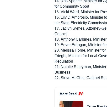
14. Ros Spence, Minister for Ag
for Community Sport
15. Vicki Ward, Minister for Pr
16. Lily D’Ambrosio, Minister f
the State Electricity Commissi
17. Jaclyn Symes, Attorney-Gen
Council
18. Anthony Carbines, Minister 
19. Enver Erdogan, Minister for
20. Melissa Horne, Minister for
Frieght, Minister for Local Go
Regulation
21. Natalie Suleyman, Minister 
Business
22. Steve McGhie, Cabinet Sec
More Read
Tony Burke 