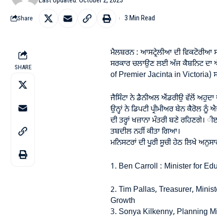
3 Min Read
Share
ਮੈਲਬਰਨ : ਆਸਟ੍ਰੇਲੀਆ ਦੀ ਵਿਕਟੋਰੀਆ ਸਟ
ਸਰਕਾਰ ਚਲਾਉਣ ਲਈ ਅੱਜ ਕੈਬਨਿਟ ਦਾ 
SHARE
of Premier Jacinta in Victoria) ਸਟੇਟ
ਜੈਸਿੰਟਾ ਨੇ ਡੈਨੀਅਲ ਐਂਡਰੀਉ ਵੱਲੋਂ ਅਹੁਦਾ ਖਾ
ਉਨ੍ਹਾਂ ਨੇ ਡਿਪਟੀ ਪ੍ਰੀਮੀਅਰ ਬੇਨ ਕੈਰੋਲ ਨੂ
ਦੀ ਤਰ੍ਹਾਂ ਖਜ਼ਾਨਾ ਮੰਤਰੀ ਬਣੇ ਰਹਿਣਗੇ। ੀੲਸ
ਤਬਦੀਲ ਨਹੀਂ ਕੀਤਾ ਗਿਆ।
ਮਨਿਸਟਰਾਂ ਦੀ ਪੂਰੀ ਸੂਚੀ ਹੇਠ ਲਿਖੇ ਅਨੁਸਾ
1. Ben Carroll : Minister for E
2. Tim Pallas, Treasurer, Minist
Growth
3. Sonya Kilkenny, Planning Min