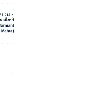
RTICLE
ਅਮਰੀਕਾ ਤੇ
nformant
s Mehta)