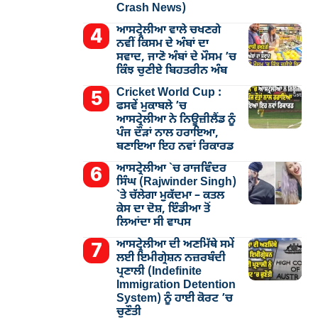
Crash News)
ਆਸਟ੍ਰੇਲੀਆ ਵਾਲੇ ਚਖਣਗੇ
ਨਵੀਂ ਕਿਸਮ ਦੇ ਅੰਬਾਂ ਦਾ
ਸਵਾਦ, ਜਾਣੋ ਅੰਬਾਂ ਦੇ ਮੌਸਮ ’ਚ
ਕਿੰਝ ਚੁਣੀਏ ਬਿਹਤਰੀਨ ਅੰਬ
Cricket World Cup :
ਫਸਵੇਂ ਮੁਕਾਬਲੇ ’ਚ
ਆਸਟ੍ਰੇਲੀਆ ਨੇ ਨਿਊਜ਼ੀਲੈਂਡ ਨੂੰ
ਪੰਜ ਦੌੜਾਂ ਨਾਲ ਹਰਾਇਆ,
ਬਣਾਇਆ ਇਹ ਨਵਾਂ ਰਿਕਾਰਡ
ਆਸਟ੍ਰੇਲੀਆ `ਚ ਰਾਜਵਿੰਦਰ
ਸਿੰਘ (Rajwinder Singh)
`ਤੇ ਚੱਲੇਗਾ ਮੁੁਕੱਦਮਾ – ਕਤਲ
ਕੇਸ ਦਾ ਦੋਸ਼, ਇੰਡੀਆ ਤੋਂ
ਲਿਆਂਦਾ ਸੀ ਵਾਪਸ
ਆਸਟ੍ਰੇਲੀਆ ਦੀ ਅਣਮਿੱਥੇ ਸਮੇਂ
ਲਈ ਇਮੀਗ੍ਰੇਸ਼ਨ ਨਜ਼ਰਬੰਦੀ
ਪ੍ਰਣਾਲੀ (Indefinite
Immigration Detention
System) ਨੂੰ ਹਾਈ ਕੋਰਟ ’ਚ
ਚੁਣੌਤੀ