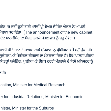
ੇਟ `ਚ ਨਵੀਂ ਚੁਣੀ ਗਈ 49ਵੀਂ ਪ੍ਰੀਮੀਅਰ ਜੈਸਿੰਟਾ ਐਲਨ ਨੇ ਆਪਣੀ
ਐਲਾਨ ਕਰ ਦਿੱਤਾ। (The announcement of the new cabinet
 ਪਾਰਲੀਮੈਂਟ ਦਾ ਸੈਸ਼ਨ ਭਲਕੇ ਮੰਗਲਵਾਰ ਨੂੰ ਸ਼ੁਰੂ ਹੋਵੇਗਾ।
ਲੀ ਕੀਤੇ ਜਾਣ ਤੋਂ ਬਾਅਦ ਲੰਘੇ ਬੁੱਧਵਾਰ ਨੂੰ ਪ੍ਰੀਮੀਅਰ ਵਜੋਂ ਸਹੁੰ ਚੁੱਕੀ ਸੀ।
ੰ ਐਜ਼ੂਕੇਸ਼ਨ ਅਤੇ ਮੈਡੀਕਲ ਰੀਸਰਚ ਦਾ ਮੰਤਰਾਲਾ ਦਿੱਤਾ ਹੈ। ਟਿਮ ਪਾਲਸ ਪਹਿਲਾਂ
ੇ ਤਰ੍ਹਾਂ ਪਲੈਨਿੰਗ, ਪੁਲੀਸ ਅਤੇ ਹੈੱਲਥ ਵਰਗੇ ਮੰਤਰਾਲੇ ਦੇ ਕਿਸੇ ਮਨਿਸਟਰ ਨੂੰ
ਰ ਹੈ।
ducation, Minister for Medical Research
er for Industrial Relations, Minister for Economic
ister, Minister for the Suburbs