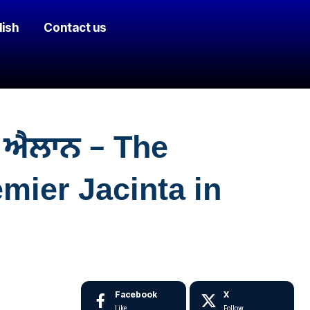
lish
Contact us
ਦਾ ਐਲਾਨ – The
mier Jacinta in
Facebook
X
Like
Follow