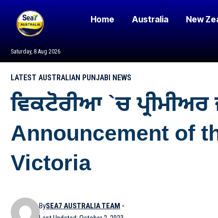
Home
Australia
New Ze
Saturday, 8 Aug 2026
LATEST AUSTRALIAN PUNJABI NEWS
ਵਿਕਟੋਰੀਆ `ਚ ਪ੍ਰੀਮੀਅਰ 
Announcement of th
Victoria
By
SEA7 AUSTRALIA TEAM
Last Updated: October 2, 2023