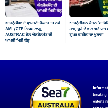
ਆਸਟ੍ਰੇਲੀਆ ਦੇ ਪ੍ਰਾਪਰਟੀ ਸੈਕਟਰ ’ਚ ਨਵੇਂ
ਆਸਟ੍ਰੇਲੀਅਨ ਭੋਜਨ ’ਚ ਮਿਲ
AML/CTF ਨਿਯਮ ਲਾਗੂ,
ਮਾਸ, ਚੂਹੇ ਦੇ ਵਾਲ ਅਤੇ ਧਾਤ ਦ
AUSTRAC ਕੋਲ ਐਨਰੋਲਮੈਂਟ ਦੀ
ਗੁਪਤ ਫਾਈਲਾਂ ਦਾ ਖੁਲਾਸਾ
ਆਖਰੀ ਮਿਤੀ ਕੱਲ੍ਹ
Informat
breaking 
entertai
rely on, 