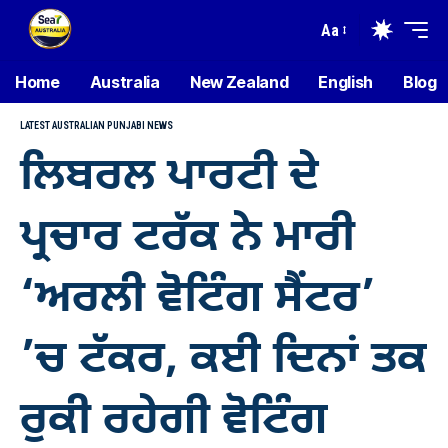
Aa
Home
Australia
New Zealand
English
Blog
LATEST AUSTRALIAN PUNJABI NEWS
ਲਿਬਰਲ ਪਾਰਟੀ ਦੇ
ਪ੍ਰਚਾਰ ਟਰੱਕ ਨੇ ਮਾਰੀ
‘ਅਰਲੀ ਵੋਟਿੰਗ ਸੈਂਟਰ’
’ਚ ਟੱਕਰ, ਕਈ ਦਿਨਾਂ ਤਕ
ਰੁਕੀ ਰਹੇਗੀ ਵੋਟਿੰਗ