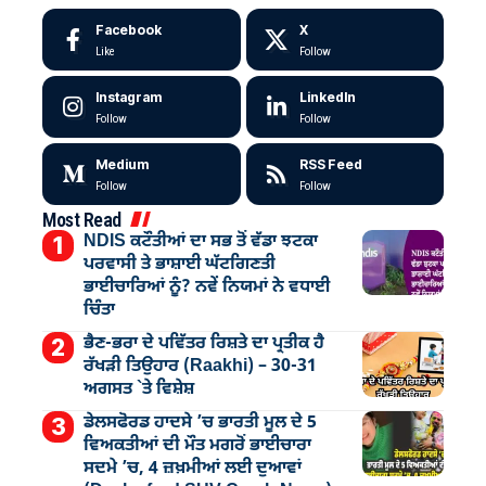
Facebook
X
Like
Follow
Instagram
LinkedIn
Follow
Follow
Medium
RSS Feed
Follow
Follow
Most Read
NDIS ਕਟੌਤੀਆਂ ਦਾ ਸਭ ਤੋਂ ਵੱਡਾ ਝਟਕਾ
ਪਰਵਾਸੀ ਤੇ ਭਾਸ਼ਾਈ ਘੱਟਗਿਣਤੀ
ਭਾਈਚਾਰਿਆਂ ਨੂੰ? ਨਵੇਂ ਨਿਯਮਾਂ ਨੇ ਵਧਾਈ
ਚਿੰਤਾ
ਭੈਣ-ਭਰਾ ਦੇ ਪਵਿੱਤਰ ਰਿਸ਼ਤੇ ਦਾ ਪ੍ਰਤੀਕ ਹੈ
ਰੱਖੜੀ ਤਿਉਹਾਰ (Raakhi) – 30-31
ਅਗਸਤ `ਤੇ ਵਿਸ਼ੇਸ਼
ਡੇਲਸਫੋਰਡ ਹਾਦਸੇ ’ਚ ਭਾਰਤੀ ਮੂਲ ਦੇ 5
ਵਿਅਕਤੀਆਂ ਦੀ ਮੌਤ ਮਗਰੋਂ ਭਾਈਚਾਰਾ
ਸਦਮੇ ’ਚ, 4 ਜ਼ਖ਼ਮੀਆਂ ਲਈ ਦੁਆਵਾਂ