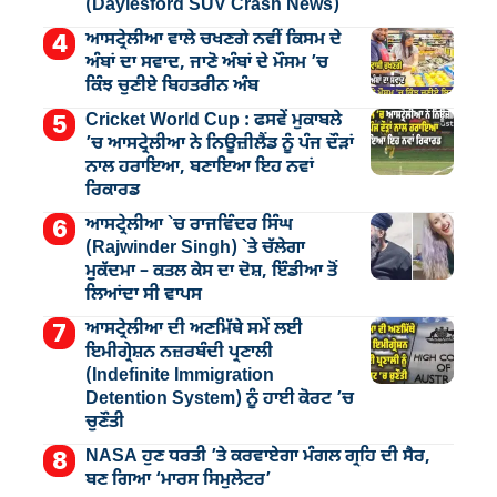
(Daylesford SUV Crash News)
ਆਸਟ੍ਰੇਲੀਆ ਵਾਲੇ ਚਖਣਗੇ ਨਵੀਂ ਕਿਸਮ ਦੇ
ਅੰਬਾਂ ਦਾ ਸਵਾਦ, ਜਾਣੋ ਅੰਬਾਂ ਦੇ ਮੌਸਮ ’ਚ
ਕਿੰਝ ਚੁਣੀਏ ਬਿਹਤਰੀਨ ਅੰਬ
Cricket World Cup : ਫਸਵੇਂ ਮੁਕਾਬਲੇ
’ਚ ਆਸਟ੍ਰੇਲੀਆ ਨੇ ਨਿਊਜ਼ੀਲੈਂਡ ਨੂੰ ਪੰਜ ਦੌੜਾਂ
ਨਾਲ ਹਰਾਇਆ, ਬਣਾਇਆ ਇਹ ਨਵਾਂ
ਰਿਕਾਰਡ
ਆਸਟ੍ਰੇਲੀਆ `ਚ ਰਾਜਵਿੰਦਰ ਸਿੰਘ
(Rajwinder Singh) `ਤੇ ਚੱਲੇਗਾ
ਮੁੁਕੱਦਮਾ – ਕਤਲ ਕੇਸ ਦਾ ਦੋਸ਼, ਇੰਡੀਆ ਤੋਂ
ਲਿਆਂਦਾ ਸੀ ਵਾਪਸ
ਆਸਟ੍ਰੇਲੀਆ ਦੀ ਅਣਮਿੱਥੇ ਸਮੇਂ ਲਈ
ਇਮੀਗ੍ਰੇਸ਼ਨ ਨਜ਼ਰਬੰਦੀ ਪ੍ਰਣਾਲੀ
(Indefinite Immigration
Detention System) ਨੂੰ ਹਾਈ ਕੋਰਟ ’ਚ
ਚੁਣੌਤੀ
NASA ਹੁਣ ਧਰਤੀ ’ਤੇ ਕਰਵਾਏਗਾ ਮੰਗਲ ਗ੍ਰਹਿ ਦੀ ਸੈਰ,
ਬਣ ਗਿਆ ‘ਮਾਰਸ ਸਿਮੁਲੇਟਰ’