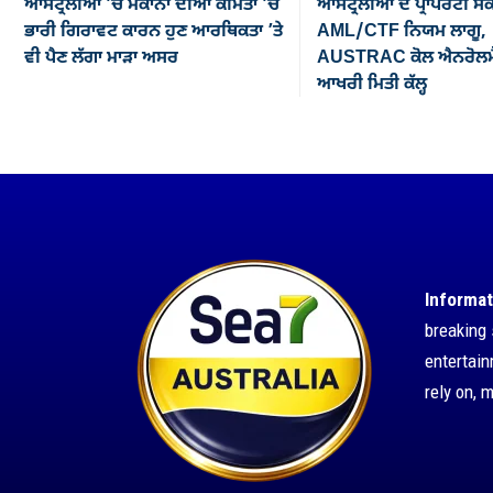
ਆਸਟ੍ਰੇਲੀਆ ’ਚ ਮਕਾਨਾਂ ਦੀਆਂ ਕੀਮਤਾਂ ’ਚ
ਆਸਟ੍ਰੇਲੀਆ ਦੇ ਪ੍ਰਾਪਰਟੀ ਸੈ
ਭਾਰੀ ਗਿਰਾਵਟ ਕਾਰਨ ਹੁਣ ਆਰਥਿਕਤਾ ’ਤੇ
AML/CTF ਨਿਯਮ ਲਾਗੂ,
ਵੀ ਪੈਣ ਲੱਗਾ ਮਾੜਾ ਅਸਰ
AUSTRAC ਕੋਲ ਐਨਰੋਲਮੈ
ਆਖਰੀ ਮਿਤੀ ਕੱਲ੍ਹ
Informat
breaking 
entertai
rely on, 