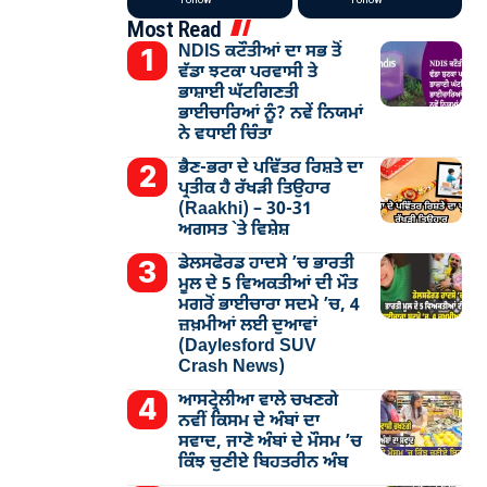
Most Read
NDIS ਕਟੌਤੀਆਂ ਦਾ ਸਭ ਤੋਂ
ਵੱਡਾ ਝਟਕਾ ਪਰਵਾਸੀ ਤੇ
ਭਾਸ਼ਾਈ ਘੱਟਗਿਣਤੀ
ਭਾਈਚਾਰਿਆਂ ਨੂੰ? ਨਵੇਂ ਨਿਯਮਾਂ
ਨੇ ਵਧਾਈ ਚਿੰਤਾ
ਭੈਣ-ਭਰਾ ਦੇ ਪਵਿੱਤਰ ਰਿਸ਼ਤੇ ਦਾ
ਪ੍ਰਤੀਕ ਹੈ ਰੱਖੜੀ ਤਿਉਹਾਰ
(Raakhi) – 30-31
ਅਗਸਤ `ਤੇ ਵਿਸ਼ੇਸ਼
ਡੇਲਸਫੋਰਡ ਹਾਦਸੇ ’ਚ ਭਾਰਤੀ
ਮੂਲ ਦੇ 5 ਵਿਅਕਤੀਆਂ ਦੀ ਮੌਤ
ਮਗਰੋਂ ਭਾਈਚਾਰਾ ਸਦਮੇ ’ਚ, 4
ਜ਼ਖ਼ਮੀਆਂ ਲਈ ਦੁਆਵਾਂ
(Daylesford SUV
Crash News)
ਆਸਟ੍ਰੇਲੀਆ ਵਾਲੇ ਚਖਣਗੇ
ਨਵੀਂ ਕਿਸਮ ਦੇ ਅੰਬਾਂ ਦਾ
ਸਵਾਦ, ਜਾਣੋ ਅੰਬਾਂ ਦੇ ਮੌਸਮ ’ਚ
ਕਿੰਝ ਚੁਣੀਏ ਬਿਹਤਰੀਨ ਅੰਬ