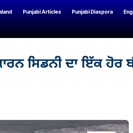
aland
Punjabi Articles
Punjabi Diaspora
Eng
ਕਾਰਨ ਸਿਡਨੀ ਦਾ ਇੱਕ ਹੋਰ 