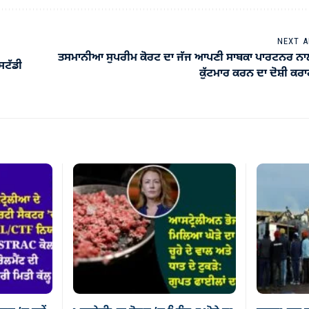
NEXT A
ਤਸਮਾਨੀਆ ਸੁਪਰੀਮ ਕੋਰਟ ਦਾ ਜੱਜ ਆਪਣੀ ਸਾਬਕਾ ਪਾਰਟਨਰ ਨਾ
 ਸਟੱਡੀ
ਕੁੱਟਮਾਰ ਕਰਨ ਦਾ ਦੋਸ਼ੀ ਕਰ