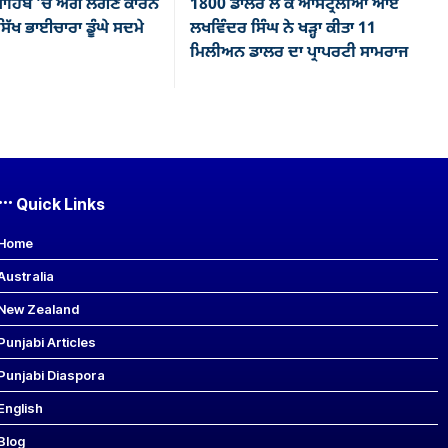
ਾਹਿਬ ’ਚ ਅੱਗ ਲੱਗਣ ਕਾਰਨ
1800 ਡਾਲਰ ਲੈ ਕੇ ਆਸਟ੍ਰੇਲੀਆ ਆਏ
ਿੱਖ ਭਾਈਚਾਰਾ ਡੂੰਘੇ ਸਦਮੇ
ਲਖਵਿੰਦਰ ਸਿੰਘ ਨੇ ਖੜ੍ਹਾ ਕੀਤਾ 11
ਮਿਲੀਅਨ ਡਾਲਰ ਦਾ ਪ੍ਰਾਪਰਟੀ ਸਾਮਰਾਜ
Quick Links
Home
Australia
New Zealand
Punjabi Articles
Punjabi Diaspora
English
Blog