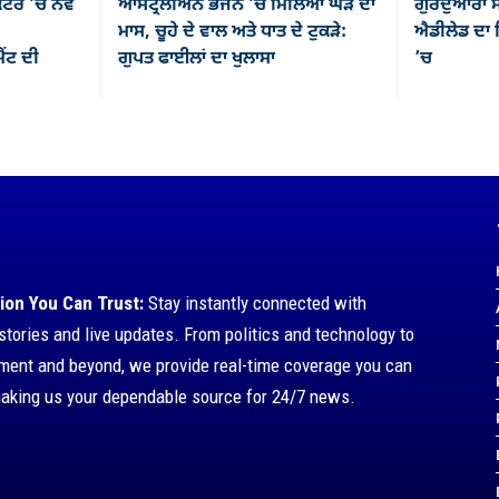
ਕਟਰ ’ਚ ਨਵੇਂ
ਆਸਟ੍ਰੇਲੀਅਨ ਭੋਜਨ ’ਚ ਮਿਲਿਆ ਘੋੜੇ ਦਾ
ਗੁਰਦੁਆਰਾ ਸ
ਮਾਸ, ਚੂਹੇ ਦੇ ਵਾਲ ਅਤੇ ਧਾਤ ਦੇ ਟੁਕੜੇ:
ਐਡੀਲੇਡ ਦਾ ਸ
ਂਟ ਦੀ
ਗੁਪਤ ਫਾਈਲਾਂ ਦਾ ਖੁਲਾਸਾ
’ਚ
ion You Can Trust:
Stay instantly connected with
stories and live updates. From politics and technology to
nment and beyond, we provide real-time coverage you can
making us your dependable source for 24/7 news.