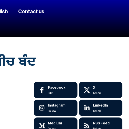
lish
Contact us
ਬੀਚ ਬੰਦ
Facebook
X
Like
Follow
Instagram
LinkedIn
Follow
Follow
Medium
RSS Feed
Follow
Follow