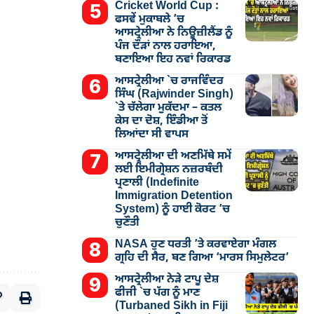
Cricket World Cup :
ਫਸਵੇਂ ਮੁਕਾਬਲੇ ’ਚ
ਆਸਟ੍ਰੇਲੀਆ ਨੇ ਨਿਊਜ਼ੀਲੈਂਡ ਨੂੰ
ਪੰਜ ਦੌੜਾਂ ਨਾਲ ਹਰਾਇਆ,
ਬਣਾਇਆ ਇਹ ਨਵਾਂ ਰਿਕਾਰਡ
ਆਸਟ੍ਰੇਲੀਆ `ਚ ਰਾਜਵਿੰਦਰ
ਸਿੰਘ (Rajwinder Singh)
`ਤੇ ਚੱਲੇਗਾ ਮੁੁਕੱਦਮਾ – ਕਤਲ
ਕੇਸ ਦਾ ਦੋਸ਼, ਇੰਡੀਆ ਤੋਂ
ਲਿਆਂਦਾ ਸੀ ਵਾਪਸ
ਆਸਟ੍ਰੇਲੀਆ ਦੀ ਅਣਮਿੱਥੇ ਸਮੇਂ
ਲਈ ਇਮੀਗ੍ਰੇਸ਼ਨ ਨਜ਼ਰਬੰਦੀ
ਪ੍ਰਣਾਲੀ (Indefinite
Immigration Detention
System) ਨੂੰ ਹਾਈ ਕੋਰਟ ’ਚ
ਚੁਣੌਤੀ
NASA ਹੁਣ ਧਰਤੀ ’ਤੇ ਕਰਵਾਏਗਾ ਮੰਗਲ
ਗ੍ਰਹਿ ਦੀ ਸੈਰ, ਬਣ ਗਿਆ ‘ਮਾਰਸ ਸਿਮੁਲੇਟਰ’
ਆਸਟ੍ਰੇਲੀਆ ਨੇੜੇ ਟਾਪੂ ਦੇਸ਼
ਫੀਜੀ `ਚ ਪੱਗ ਨੂੰ ਮਾਣ
(Turbaned Sikh in Fiji