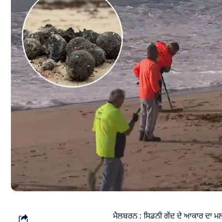
ਮੈਲਬਰਨ : ਸਿਡਨੀ ਗੇਂਦ ਦੇ ਆਕਾਰ ਦਾ ਮਲਬਾ