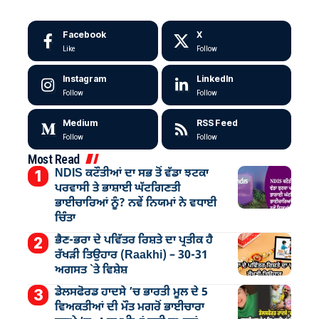
Facebook
X
Like
Follow
Instagram
LinkedIn
Follow
Follow
Medium
RSS Feed
Follow
Follow
Most Read
NDIS ਕਟੌਤੀਆਂ ਦਾ ਸਭ ਤੋਂ ਵੱਡਾ ਝਟਕਾ
ਪਰਵਾਸੀ ਤੇ ਭਾਸ਼ਾਈ ਘੱਟਗਿਣਤੀ
ਭਾਈਚਾਰਿਆਂ ਨੂੰ? ਨਵੇਂ ਨਿਯਮਾਂ ਨੇ ਵਧਾਈ
ਚਿੰਤਾ
ਭੈਣ-ਭਰਾ ਦੇ ਪਵਿੱਤਰ ਰਿਸ਼ਤੇ ਦਾ ਪ੍ਰਤੀਕ ਹੈ
ਰੱਖੜੀ ਤਿਉਹਾਰ (Raakhi) – 30-31
ਅਗਸਤ `ਤੇ ਵਿਸ਼ੇਸ਼
ਡੇਲਸਫੋਰਡ ਹਾਦਸੇ ’ਚ ਭਾਰਤੀ ਮੂਲ ਦੇ 5
ਵਿਅਕਤੀਆਂ ਦੀ ਮੌਤ ਮਗਰੋਂ ਭਾਈਚਾਰਾ