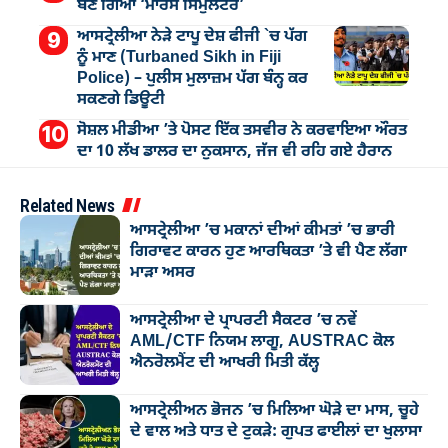
ਬਣ ਗਿਆ ‘ਮਾਰਸ ਸਿਮੁਲੇਟਰ’
ਆਸਟ੍ਰੇਲੀਆ ਨੇੜੇ ਟਾਪੂ ਦੇਸ਼ ਫੀਜੀ `ਚ ਪੱਗ
ਨੂੰ ਮਾਣ (Turbaned Sikh in Fiji
Police) – ਪੁਲੀਸ ਮੁਲਾਜ਼ਮ ਪੱਗ ਬੰਨ੍ਹ ਕਰ
ਸਕਣਗੇ ਡਿਊਟੀ
ਸੋਸ਼ਲ ਮੀਡੀਆ ’ਤੇ ਪੋਸਟ ਇੱਕ ਤਸਵੀਰ ਨੇ ਕਰਵਾਇਆ ਔਰਤ
ਦਾ 10 ਲੱਖ ਡਾਲਰ ਦਾ ਨੁਕਸਾਨ, ਜੱਜ ਵੀ ਰਹਿ ਗਏ ਹੈਰਾਨ
Related News
ਆਸਟ੍ਰੇਲੀਆ ’ਚ ਮਕਾਨਾਂ ਦੀਆਂ ਕੀਮਤਾਂ ’ਚ ਭਾਰੀ
ਗਿਰਾਵਟ ਕਾਰਨ ਹੁਣ ਆਰਥਿਕਤਾ ’ਤੇ ਵੀ ਪੈਣ ਲੱਗਾ
ਮਾੜਾ ਅਸਰ
ਆਸਟ੍ਰੇਲੀਆ ਦੇ ਪ੍ਰਾਪਰਟੀ ਸੈਕਟਰ ’ਚ ਨਵੇਂ
AML/CTF ਨਿਯਮ ਲਾਗੂ, AUSTRAC ਕੋਲ
ਐਨਰੋਲਮੈਂਟ ਦੀ ਆਖਰੀ ਮਿਤੀ ਕੱਲ੍ਹ
ਆਸਟ੍ਰੇਲੀਅਨ ਭੋਜਨ ’ਚ ਮਿਲਿਆ ਘੋੜੇ ਦਾ ਮਾਸ, ਚੂਹੇ
ਦੇ ਵਾਲ ਅਤੇ ਧਾਤ ਦੇ ਟੁਕੜੇ: ਗੁਪਤ ਫਾਈਲਾਂ ਦਾ ਖੁਲਾਸਾ