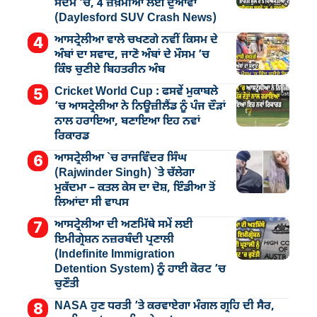
ਸਦਮੇ ’ਚ, 4 ਜ਼ਖ਼ਮੀਆਂ ਲਈ ਦੁਆਵਾਂ
(Daylesford SUV Crash News)
ਆਸਟ੍ਰੇਲੀਆ ਵਾਲੇ ਚਖਣਗੇ ਨਵੀਂ ਕਿਸਮ ਦੇ
ਅੰਬਾਂ ਦਾ ਸਵਾਦ, ਜਾਣੋ ਅੰਬਾਂ ਦੇ ਮੌਸਮ ’ਚ
ਕਿੰਝ ਚੁਣੀਏ ਬਿਹਤਰੀਨ ਅੰਬ
Cricket World Cup : ਫਸਵੇਂ ਮੁਕਾਬਲੇ
’ਚ ਆਸਟ੍ਰੇਲੀਆ ਨੇ ਨਿਊਜ਼ੀਲੈਂਡ ਨੂੰ ਪੰਜ ਦੌੜਾਂ
ਨਾਲ ਹਰਾਇਆ, ਬਣਾਇਆ ਇਹ ਨਵਾਂ
ਰਿਕਾਰਡ
ਆਸਟ੍ਰੇਲੀਆ `ਚ ਰਾਜਵਿੰਦਰ ਸਿੰਘ
(Rajwinder Singh) `ਤੇ ਚੱਲੇਗਾ
ਮੁੁਕੱਦਮਾ – ਕਤਲ ਕੇਸ ਦਾ ਦੋਸ਼, ਇੰਡੀਆ ਤੋਂ
ਲਿਆਂਦਾ ਸੀ ਵਾਪਸ
ਆਸਟ੍ਰੇਲੀਆ ਦੀ ਅਣਮਿੱਥੇ ਸਮੇਂ ਲਈ
ਇਮੀਗ੍ਰੇਸ਼ਨ ਨਜ਼ਰਬੰਦੀ ਪ੍ਰਣਾਲੀ
(Indefinite Immigration
Detention System) ਨੂੰ ਹਾਈ ਕੋਰਟ ’ਚ
ਚੁਣੌਤੀ
NASA ਹੁਣ ਧਰਤੀ ’ਤੇ ਕਰਵਾਏਗਾ ਮੰਗਲ ਗ੍ਰਹਿ ਦੀ ਸੈਰ,