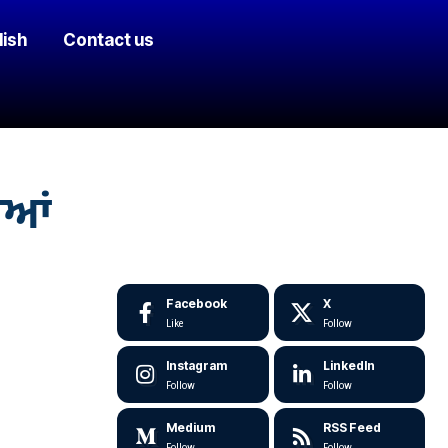
lish
Contact us
ੀਆਂ
Facebook
X
Like
Follow
Instagram
LinkedIn
Follow
Follow
Medium
RSS Feed
Follow
Follow