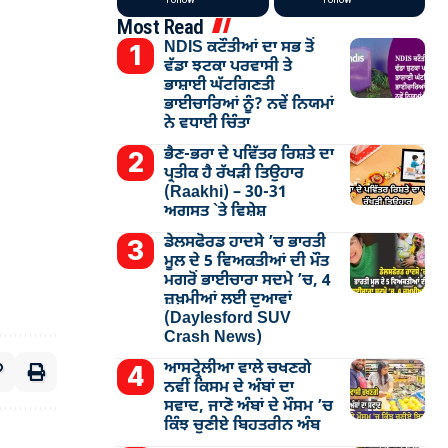
Most Read
NDIS ਕਟੌਤੀਆਂ ਦਾ ਸਭ ਤੋਂ
ਵੱਡਾ ਝਟਕਾ ਪਰਵਾਸੀ ਤੇ
ਭਾਸ਼ਾਈ ਘੱਟਗਿਣਤੀ
ਭਾਈਚਾਰਿਆਂ ਨੂੰ? ਨਵੇਂ ਨਿਯਮਾਂ
ਨੇ ਵਧਾਈ ਚਿੰਤਾ
ਭੈਣ-ਭਰਾ ਦੇ ਪਵਿੱਤਰ ਰਿਸ਼ਤੇ ਦਾ
ਪ੍ਰਤੀਕ ਹੈ ਰੱਖੜੀ ਤਿਉਹਾਰ
(Raakhi) – 30-31
ਅਗਸਤ `ਤੇ ਵਿਸ਼ੇਸ਼
ਡੇਲਸਫੋਰਡ ਹਾਦਸੇ ’ਚ ਭਾਰਤੀ
ਮੂਲ ਦੇ 5 ਵਿਅਕਤੀਆਂ ਦੀ ਮੌਤ
ਮਗਰੋਂ ਭਾਈਚਾਰਾ ਸਦਮੇ ’ਚ, 4
ਜ਼ਖ਼ਮੀਆਂ ਲਈ ਦੁਆਵਾਂ
(Daylesford SUV
Crash News)
ਆਸਟ੍ਰੇਲੀਆ ਵਾਲੇ ਚਖਣਗੇ
ਨਵੀਂ ਕਿਸਮ ਦੇ ਅੰਬਾਂ ਦਾ
ਸਵਾਦ, ਜਾਣੋ ਅੰਬਾਂ ਦੇ ਮੌਸਮ ’ਚ
ਕਿੰਝ ਚੁਣੀਏ ਬਿਹਤਰੀਨ ਅੰਬ