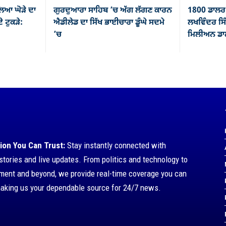
ਿਆ ਘੋੜੇ ਦਾ
ਗੁਰਦੁਆਰਾ ਸਾਹਿਬ ’ਚ ਅੱਗ ਲੱਗਣ ਕਾਰਨ
1800 ਡਾਲਰ 
ੇ ਟੁਕੜੇ:
ਐਡੀਲੇਡ ਦਾ ਸਿੱਖ ਭਾਈਚਾਰਾ ਡੂੰਘੇ ਸਦਮੇ
ਲਖਵਿੰਦਰ ਸਿੰ
’ਚ
ਮਿਲੀਅਨ ਡਾਲ
ion You Can Trust:
Stay instantly connected with
stories and live updates. From politics and technology to
nment and beyond, we provide real-time coverage you can
making us your dependable source for 24/7 news.