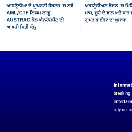
ਆਸਟ੍ਰੇਲੀਆ ਦੇ ਪ੍ਰਾਪਰਟੀ ਸੈਕਟਰ ’ਚ ਨਵੇਂ
ਆਸਟ੍ਰੇਲੀਅਨ ਭੋਜਨ ’ਚ ਮਿਲ
AML/CTF ਨਿਯਮ ਲਾਗੂ,
ਮਾਸ, ਚੂਹੇ ਦੇ ਵਾਲ ਅਤੇ ਧਾਤ ਦ
AUSTRAC ਕੋਲ ਐਨਰੋਲਮੈਂਟ ਦੀ
ਗੁਪਤ ਫਾਈਲਾਂ ਦਾ ਖੁਲਾਸਾ
ਆਖਰੀ ਮਿਤੀ ਕੱਲ੍ਹ
Informat
breaking 
entertai
rely on, 