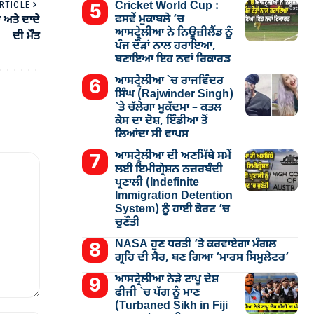
Cricket World Cup :
RTICLE
ਫਸਵੇਂ ਮੁਕਾਬਲੇ ’ਚ
 ਅਤੇ ਦਾਦੇ
ਆਸਟ੍ਰੇਲੀਆ ਨੇ ਨਿਊਜ਼ੀਲੈਂਡ ਨੂੰ
ਦੀ ਮੌਤ
ਪੰਜ ਦੌੜਾਂ ਨਾਲ ਹਰਾਇਆ,
ਬਣਾਇਆ ਇਹ ਨਵਾਂ ਰਿਕਾਰਡ
ਆਸਟ੍ਰੇਲੀਆ `ਚ ਰਾਜਵਿੰਦਰ
ਸਿੰਘ (Rajwinder Singh)
`ਤੇ ਚੱਲੇਗਾ ਮੁੁਕੱਦਮਾ – ਕਤਲ
ਕੇਸ ਦਾ ਦੋਸ਼, ਇੰਡੀਆ ਤੋਂ
ਲਿਆਂਦਾ ਸੀ ਵਾਪਸ
ਆਸਟ੍ਰੇਲੀਆ ਦੀ ਅਣਮਿੱਥੇ ਸਮੇਂ
ਲਈ ਇਮੀਗ੍ਰੇਸ਼ਨ ਨਜ਼ਰਬੰਦੀ
ਪ੍ਰਣਾਲੀ (Indefinite
Immigration Detention
System) ਨੂੰ ਹਾਈ ਕੋਰਟ ’ਚ
ਚੁਣੌਤੀ
NASA ਹੁਣ ਧਰਤੀ ’ਤੇ ਕਰਵਾਏਗਾ ਮੰਗਲ
ਗ੍ਰਹਿ ਦੀ ਸੈਰ, ਬਣ ਗਿਆ ‘ਮਾਰਸ ਸਿਮੁਲੇਟਰ’
ਆਸਟ੍ਰੇਲੀਆ ਨੇੜੇ ਟਾਪੂ ਦੇਸ਼
ਫੀਜੀ `ਚ ਪੱਗ ਨੂੰ ਮਾਣ
(Turbaned Sikh in Fiji