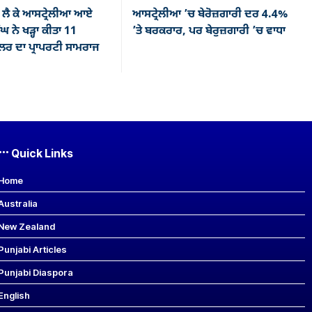
ਲੈ ਕੇ ਆਸਟ੍ਰੇਲੀਆ ਆਏ
ਆਸਟ੍ਰੇਲੀਆ ’ਚ ਬੇਰੋਜ਼ਗਾਰੀ ਦਰ 4.4%
ਘ ਨੇ ਖੜ੍ਹਾ ਕੀਤਾ 11
’ਤੇ ਬਰਕਰਾਰ, ਪਰ ਬੇਰੁਜ਼ਗਾਰੀ ’ਚ ਵਾਧਾ
ਰ ਦਾ ਪ੍ਰਾਪਰਟੀ ਸਾਮਰਾਜ
Quick Links
Home
Australia
New Zealand
Punjabi Articles
Punjabi Diaspora
English