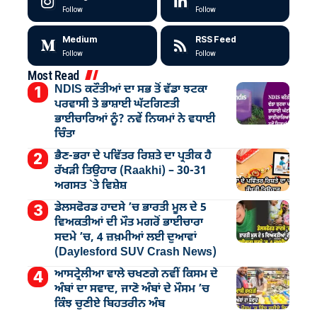
Follow
Follow
Medium
RSS Feed
Follow
Follow
Most Read
NDIS ਕਟੌਤੀਆਂ ਦਾ ਸਭ ਤੋਂ ਵੱਡਾ ਝਟਕਾ
ਪਰਵਾਸੀ ਤੇ ਭਾਸ਼ਾਈ ਘੱਟਗਿਣਤੀ
ਭਾਈਚਾਰਿਆਂ ਨੂੰ? ਨਵੇਂ ਨਿਯਮਾਂ ਨੇ ਵਧਾਈ
ਚਿੰਤਾ
ਭੈਣ-ਭਰਾ ਦੇ ਪਵਿੱਤਰ ਰਿਸ਼ਤੇ ਦਾ ਪ੍ਰਤੀਕ ਹੈ
ਰੱਖੜੀ ਤਿਉਹਾਰ (Raakhi) – 30-31
ਅਗਸਤ `ਤੇ ਵਿਸ਼ੇਸ਼
ਡੇਲਸਫੋਰਡ ਹਾਦਸੇ ’ਚ ਭਾਰਤੀ ਮੂਲ ਦੇ 5
ਵਿਅਕਤੀਆਂ ਦੀ ਮੌਤ ਮਗਰੋਂ ਭਾਈਚਾਰਾ
ਸਦਮੇ ’ਚ, 4 ਜ਼ਖ਼ਮੀਆਂ ਲਈ ਦੁਆਵਾਂ
(Daylesford SUV Crash News)
ਆਸਟ੍ਰੇਲੀਆ ਵਾਲੇ ਚਖਣਗੇ ਨਵੀਂ ਕਿਸਮ ਦੇ
ਅੰਬਾਂ ਦਾ ਸਵਾਦ, ਜਾਣੋ ਅੰਬਾਂ ਦੇ ਮੌਸਮ ’ਚ
ਕਿੰਝ ਚੁਣੀਏ ਬਿਹਤਰੀਨ ਅੰਬ