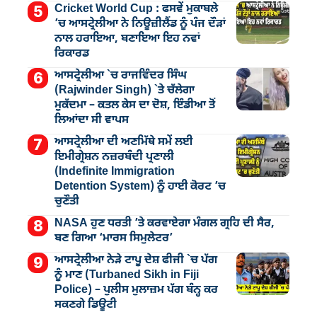
Cricket World Cup : ਫਸਵੇਂ ਮੁਕਾਬਲੇ
’ਚ ਆਸਟ੍ਰੇਲੀਆ ਨੇ ਨਿਊਜ਼ੀਲੈਂਡ ਨੂੰ ਪੰਜ ਦੌੜਾਂ
ਨਾਲ ਹਰਾਇਆ, ਬਣਾਇਆ ਇਹ ਨਵਾਂ
ਰਿਕਾਰਡ
ਆਸਟ੍ਰੇਲੀਆ `ਚ ਰਾਜਵਿੰਦਰ ਸਿੰਘ
(Rajwinder Singh) `ਤੇ ਚੱਲੇਗਾ
ਮੁੁਕੱਦਮਾ – ਕਤਲ ਕੇਸ ਦਾ ਦੋਸ਼, ਇੰਡੀਆ ਤੋਂ
ਲਿਆਂਦਾ ਸੀ ਵਾਪਸ
ਆਸਟ੍ਰੇਲੀਆ ਦੀ ਅਣਮਿੱਥੇ ਸਮੇਂ ਲਈ
ਇਮੀਗ੍ਰੇਸ਼ਨ ਨਜ਼ਰਬੰਦੀ ਪ੍ਰਣਾਲੀ
(Indefinite Immigration
Detention System) ਨੂੰ ਹਾਈ ਕੋਰਟ ’ਚ
ਚੁਣੌਤੀ
NASA ਹੁਣ ਧਰਤੀ ’ਤੇ ਕਰਵਾਏਗਾ ਮੰਗਲ ਗ੍ਰਹਿ ਦੀ ਸੈਰ,
ਬਣ ਗਿਆ ‘ਮਾਰਸ ਸਿਮੁਲੇਟਰ’
ਆਸਟ੍ਰੇਲੀਆ ਨੇੜੇ ਟਾਪੂ ਦੇਸ਼ ਫੀਜੀ `ਚ ਪੱਗ
ਨੂੰ ਮਾਣ (Turbaned Sikh in Fiji
Police) – ਪੁਲੀਸ ਮੁਲਾਜ਼ਮ ਪੱਗ ਬੰਨ੍ਹ ਕਰ
ਸਕਣਗੇ ਡਿਊਟੀ