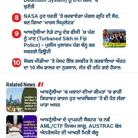
Detention System) ਨੂੰ ਹਾਈ ਕੋਰਟ ’ਚ
ਚੁਣੌਤੀ
NASA ਹੁਣ ਧਰਤੀ ’ਤੇ ਕਰਵਾਏਗਾ ਮੰਗਲ ਗ੍ਰਹਿ ਦੀ ਸੈਰ,
ਬਣ ਗਿਆ ‘ਮਾਰਸ ਸਿਮੁਲੇਟਰ’
ਆਸਟ੍ਰੇਲੀਆ ਨੇੜੇ ਟਾਪੂ ਦੇਸ਼ ਫੀਜੀ `ਚ ਪੱਗ
ਨੂੰ ਮਾਣ (Turbaned Sikh in Fiji
Police) – ਪੁਲੀਸ ਮੁਲਾਜ਼ਮ ਪੱਗ ਬੰਨ੍ਹ ਕਰ
ਸਕਣਗੇ ਡਿਊਟੀ
ਸੋਸ਼ਲ ਮੀਡੀਆ ’ਤੇ ਪੋਸਟ ਇੱਕ ਤਸਵੀਰ ਨੇ ਕਰਵਾਇਆ ਔਰਤ
ਦਾ 10 ਲੱਖ ਡਾਲਰ ਦਾ ਨੁਕਸਾਨ, ਜੱਜ ਵੀ ਰਹਿ ਗਏ ਹੈਰਾਨ
Related News
ਆਸਟ੍ਰੇਲੀਆ ’ਚ ਮਕਾਨਾਂ ਦੀਆਂ ਕੀਮਤਾਂ ’ਚ ਭਾਰੀ
ਗਿਰਾਵਟ ਕਾਰਨ ਹੁਣ ਆਰਥਿਕਤਾ ’ਤੇ ਵੀ ਪੈਣ ਲੱਗਾ
ਮਾੜਾ ਅਸਰ
ਆਸਟ੍ਰੇਲੀਆ ਦੇ ਪ੍ਰਾਪਰਟੀ ਸੈਕਟਰ ’ਚ ਨਵੇਂ
AML/CTF ਨਿਯਮ ਲਾਗੂ, AUSTRAC ਕੋਲ
ਐਨਰੋਲਮੈਂਟ ਦੀ ਆਖਰੀ ਮਿਤੀ ਕੱਲ੍ਹ