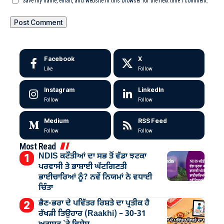
Save my name, email, and website in this browser for the next time I comment.
Facebook
X
Like
Follow
Instagram
LinkedIn
Follow
Follow
Medium
RSS Feed
Follow
Follow
Most Read
NDIS ਕਟੌਤੀਆਂ ਦਾ ਸਭ ਤੋਂ ਵੱਡਾ ਝਟਕਾ
ਪਰਵਾਸੀ ਤੇ ਭਾਸ਼ਾਈ ਘੱਟਗਿਣਤੀ
ਭਾਈਚਾਰਿਆਂ ਨੂੰ? ਨਵੇਂ ਨਿਯਮਾਂ ਨੇ ਵਧਾਈ
ਚਿੰਤਾ
ਭੈਣ-ਭਰਾ ਦੇ ਪਵਿੱਤਰ ਰਿਸ਼ਤੇ ਦਾ ਪ੍ਰਤੀਕ ਹੈ
ਰੱਖੜੀ ਤਿਉਹਾਰ (Raakhi) – 30-31