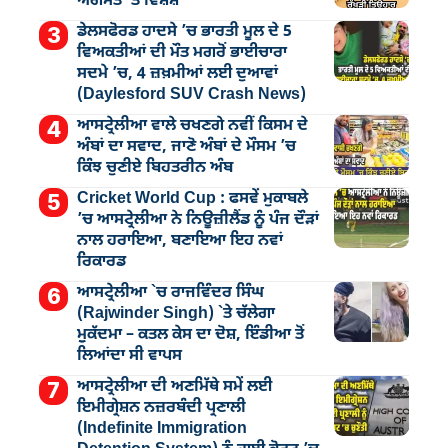
ਅਗਸਤ `ਤੇ ਵਿਸ਼ੇਸ਼
ਡੇਲਸਫੋਰਡ ਹਾਦਸੇ ’ਚ ਭਾਰਤੀ ਮੂਲ ਦੇ 5
ਵਿਅਕਤੀਆਂ ਦੀ ਮੌਤ ਮਗਰੋਂ ਭਾਈਚਾਰਾ
ਸਦਮੇ ’ਚ, 4 ਜ਼ਖ਼ਮੀਆਂ ਲਈ ਦੁਆਵਾਂ
(Daylesford SUV Crash News)
ਆਸਟ੍ਰੇਲੀਆ ਵਾਲੇ ਚਖਣਗੇ ਨਵੀਂ ਕਿਸਮ ਦੇ
ਅੰਬਾਂ ਦਾ ਸਵਾਦ, ਜਾਣੋ ਅੰਬਾਂ ਦੇ ਮੌਸਮ ’ਚ
ਕਿੰਝ ਚੁਣੀਏ ਬਿਹਤਰੀਨ ਅੰਬ
Cricket World Cup : ਫਸਵੇਂ ਮੁਕਾਬਲੇ
’ਚ ਆਸਟ੍ਰੇਲੀਆ ਨੇ ਨਿਊਜ਼ੀਲੈਂਡ ਨੂੰ ਪੰਜ ਦੌੜਾਂ
ਨਾਲ ਹਰਾਇਆ, ਬਣਾਇਆ ਇਹ ਨਵਾਂ
ਰਿਕਾਰਡ
ਆਸਟ੍ਰੇਲੀਆ `ਚ ਰਾਜਵਿੰਦਰ ਸਿੰਘ
(Rajwinder Singh) `ਤੇ ਚੱਲੇਗਾ
ਮੁੁਕੱਦਮਾ – ਕਤਲ ਕੇਸ ਦਾ ਦੋਸ਼, ਇੰਡੀਆ ਤੋਂ
ਲਿਆਂਦਾ ਸੀ ਵਾਪਸ
ਆਸਟ੍ਰੇਲੀਆ ਦੀ ਅਣਮਿੱਥੇ ਸਮੇਂ ਲਈ
ਇਮੀਗ੍ਰੇਸ਼ਨ ਨਜ਼ਰਬੰਦੀ ਪ੍ਰਣਾਲੀ
(Indefinite Immigration