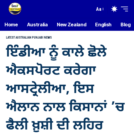
Aa
Home
Australia
New Zealand
English
Blog
LATEST AUSTRALIAN PUNJABI NEWS
ਇੰਡੀਆ ਨੂੰ ਕਾਲੇ ਛੋਲੇ
ਐਕਸਪੋਰਟ ਕਰੇਗਾ
ਆਸਟ੍ਰੇਲੀਆ, ਇਸ
ਐਲਾਨ ਨਾਲ ਕਿਸਾਨਾਂ ’ਚ
ਫੈਲੀ ਖ਼ੁਸ਼ੀ ਦੀ ਲਹਿਰ