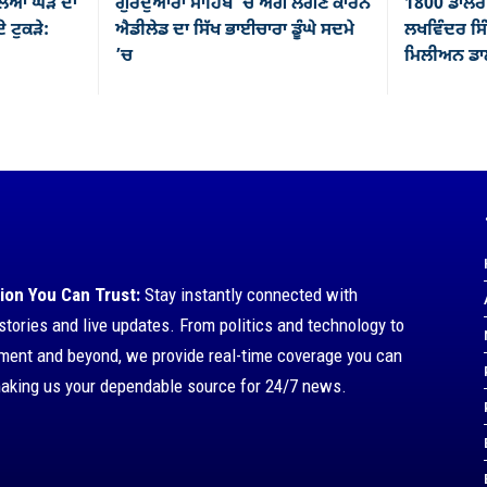
ਿਆ ਘੋੜੇ ਦਾ
ਗੁਰਦੁਆਰਾ ਸਾਹਿਬ ’ਚ ਅੱਗ ਲੱਗਣ ਕਾਰਨ
1800 ਡਾਲਰ 
ੇ ਟੁਕੜੇ:
ਐਡੀਲੇਡ ਦਾ ਸਿੱਖ ਭਾਈਚਾਰਾ ਡੂੰਘੇ ਸਦਮੇ
ਲਖਵਿੰਦਰ ਸਿੰ
’ਚ
ਮਿਲੀਅਨ ਡਾਲ
ion You Can Trust:
Stay instantly connected with
stories and live updates. From politics and technology to
nment and beyond, we provide real-time coverage you can
making us your dependable source for 24/7 news.