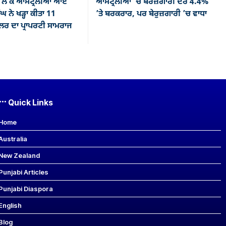
ਲੈ ਕੇ ਆਸਟ੍ਰੇਲੀਆ ਆਏ
ਆਸਟ੍ਰੇਲੀਆ ’ਚ ਬੇਰੋਜ਼ਗਾਰੀ ਦਰ 4.4%
ਘ ਨੇ ਖੜ੍ਹਾ ਕੀਤਾ 11
’ਤੇ ਬਰਕਰਾਰ, ਪਰ ਬੇਰੁਜ਼ਗਾਰੀ ’ਚ ਵਾਧਾ
ਰ ਦਾ ਪ੍ਰਾਪਰਟੀ ਸਾਮਰਾਜ
Quick Links
Home
Australia
New Zealand
Punjabi Articles
Punjabi Diaspora
English
Blog