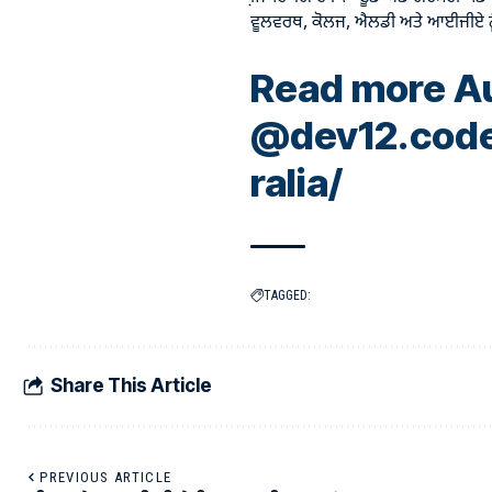
ਵੂਲਵਰਥ, ਕੋਲਜ, ਐਲਡੀ ਅਤੇ ਆਈਜੀਏ ਨੂੰ
Read more Au
@
dev12.cod
ralia/
TAGGED:
Share This Article
PREVIOUS ARTICLE