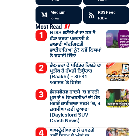
Medium
RSS Feed
Follow
Follow
Most Read
NDIS ਕਟੌਤੀਆਂ ਦਾ ਸਭ ਤੋਂ
ਵੱਡਾ ਝਟਕਾ ਪਰਵਾਸੀ ਤੇ
ਭਾਸ਼ਾਈ ਘੱਟਗਿਣਤੀ
ਭਾਈਚਾਰਿਆਂ ਨੂੰ? ਨਵੇਂ ਨਿਯਮਾਂ
ਨੇ ਵਧਾਈ ਚਿੰਤਾ
ਭੈਣ-ਭਰਾ ਦੇ ਪਵਿੱਤਰ ਰਿਸ਼ਤੇ ਦਾ
ਪ੍ਰਤੀਕ ਹੈ ਰੱਖੜੀ ਤਿਉਹਾਰ
(Raakhi) – 30-31
ਅਗਸਤ `ਤੇ ਵਿਸ਼ੇਸ਼
ਡੇਲਸਫੋਰਡ ਹਾਦਸੇ ’ਚ ਭਾਰਤੀ
ਮੂਲ ਦੇ 5 ਵਿਅਕਤੀਆਂ ਦੀ ਮੌਤ
ਮਗਰੋਂ ਭਾਈਚਾਰਾ ਸਦਮੇ ’ਚ, 4
ਜ਼ਖ਼ਮੀਆਂ ਲਈ ਦੁਆਵਾਂ
(Daylesford SUV
Crash News)
ਆਸਟ੍ਰੇਲੀਆ ਵਾਲੇ ਚਖਣਗੇ