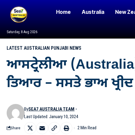
Home
Australia
New Ze
Saturday, 8 Aug 2026
LATEST AUSTRALIAN PUNJABI NEWS
ਆਸਟ੍ਰੇਲੀਆ (Australia)
ਤਿਆਰ – ਸਸਤੇ ਭਾਅ ਖ੍ਰੀਦ ਕ
By
SEA7 AUSTRALIA TEAM
Last Updated: January 10, 2024
2 Min Read
Share