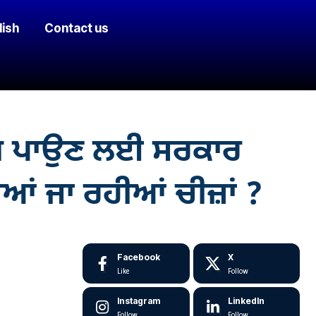
lish
Contact us
ਨੱਥ ਪਾਉਣ ਲਈ ਸਰਕਾਰ
ੀਆਂ ਜਾ ਰਹੀਆਂ ਚੀਜ਼ਾਂ ?
Facebook
X
Like
Follow
Instagram
LinkedIn
Follow
Follow