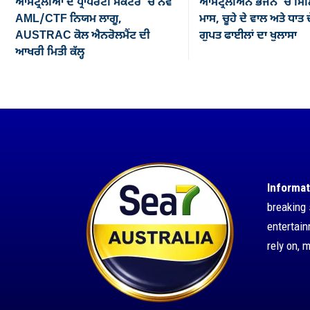
ਆਸਟ੍ਰੇਲੀਆ ਦੇ ਪ੍ਰਾਪਰਟੀ ਸੈਕਟਰ ’ਚ ਨਵੇਂ
ਆਸਟ੍ਰੇਲੀਅਨ ਭੋਜਨ ’ਚ ਮਿਲ
AML/CTF ਨਿਯਮ ਲਾਗੂ,
ਮਾਸ, ਚੂਹੇ ਦੇ ਵਾਲ ਅਤੇ ਧਾਤ ਦ
AUSTRAC ਕੋਲ ਐਨਰੋਲਮੈਂਟ ਦੀ
ਗੁਪਤ ਫਾਈਲਾਂ ਦਾ ਖੁਲਾਸਾ
ਆਖਰੀ ਮਿਤੀ ਕੱਲ੍ਹ
Informat
breaking 
entertai
rely on, 