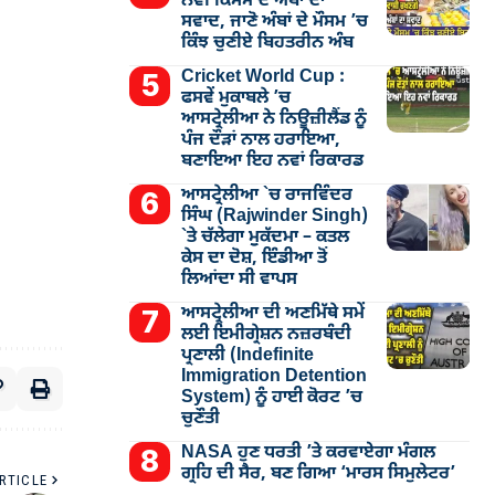
ਨਵੀਂ ਕਿਸਮ ਦੇ ਅੰਬਾਂ ਦਾ
ਸਵਾਦ, ਜਾਣੋ ਅੰਬਾਂ ਦੇ ਮੌਸਮ ’ਚ
ਕਿੰਝ ਚੁਣੀਏ ਬਿਹਤਰੀਨ ਅੰਬ
Cricket World Cup :
ਫਸਵੇਂ ਮੁਕਾਬਲੇ ’ਚ
ਆਸਟ੍ਰੇਲੀਆ ਨੇ ਨਿਊਜ਼ੀਲੈਂਡ ਨੂੰ
ਪੰਜ ਦੌੜਾਂ ਨਾਲ ਹਰਾਇਆ,
ਬਣਾਇਆ ਇਹ ਨਵਾਂ ਰਿਕਾਰਡ
ਆਸਟ੍ਰੇਲੀਆ `ਚ ਰਾਜਵਿੰਦਰ
ਸਿੰਘ (Rajwinder Singh)
`ਤੇ ਚੱਲੇਗਾ ਮੁੁਕੱਦਮਾ – ਕਤਲ
ਕੇਸ ਦਾ ਦੋਸ਼, ਇੰਡੀਆ ਤੋਂ
ਲਿਆਂਦਾ ਸੀ ਵਾਪਸ
ਆਸਟ੍ਰੇਲੀਆ ਦੀ ਅਣਮਿੱਥੇ ਸਮੇਂ
ਲਈ ਇਮੀਗ੍ਰੇਸ਼ਨ ਨਜ਼ਰਬੰਦੀ
ਪ੍ਰਣਾਲੀ (Indefinite
Immigration Detention
System) ਨੂੰ ਹਾਈ ਕੋਰਟ ’ਚ
ਚੁਣੌਤੀ
NASA ਹੁਣ ਧਰਤੀ ’ਤੇ ਕਰਵਾਏਗਾ ਮੰਗਲ
ਗ੍ਰਹਿ ਦੀ ਸੈਰ, ਬਣ ਗਿਆ ‘ਮਾਰਸ ਸਿਮੁਲੇਟਰ’
RTICLE