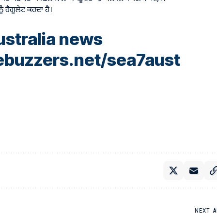
 ਰੈਗੂਲੇਟ ਕਰਦਾ ਹੈ।
stralia news
ebuzzers.net/sea7aust
NEXT A