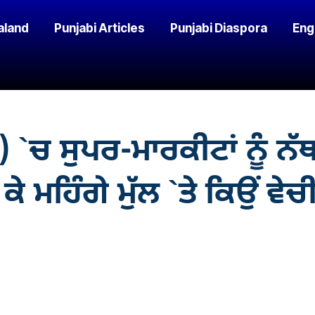
aland
Punjabi Articles
Punjabi Diaspora
Eng
 `ਚ ਸੁਪਰ-ਮਾਰਕੀਟਾਂ ਨੂੰ 
ੇ ਮਹਿੰਗੇ ਮੁੱਲ `ਤੇ ਕਿਉਂ ਵੇਚ