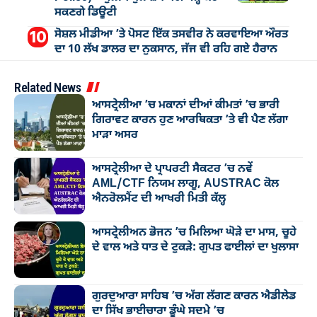
ਸਕਣਗੇ ਡਿਊਟੀ
ਸੋਸ਼ਲ ਮੀਡੀਆ ’ਤੇ ਪੋਸਟ ਇੱਕ ਤਸਵੀਰ ਨੇ ਕਰਵਾਇਆ ਔਰਤ
ਦਾ 10 ਲੱਖ ਡਾਲਰ ਦਾ ਨੁਕਸਾਨ, ਜੱਜ ਵੀ ਰਹਿ ਗਏ ਹੈਰਾਨ
Related News
ਆਸਟ੍ਰੇਲੀਆ ’ਚ ਮਕਾਨਾਂ ਦੀਆਂ ਕੀਮਤਾਂ ’ਚ ਭਾਰੀ
ਗਿਰਾਵਟ ਕਾਰਨ ਹੁਣ ਆਰਥਿਕਤਾ ’ਤੇ ਵੀ ਪੈਣ ਲੱਗਾ
ਮਾੜਾ ਅਸਰ
ਆਸਟ੍ਰੇਲੀਆ ਦੇ ਪ੍ਰਾਪਰਟੀ ਸੈਕਟਰ ’ਚ ਨਵੇਂ
AML/CTF ਨਿਯਮ ਲਾਗੂ, AUSTRAC ਕੋਲ
ਐਨਰੋਲਮੈਂਟ ਦੀ ਆਖਰੀ ਮਿਤੀ ਕੱਲ੍ਹ
ਆਸਟ੍ਰੇਲੀਅਨ ਭੋਜਨ ’ਚ ਮਿਲਿਆ ਘੋੜੇ ਦਾ ਮਾਸ, ਚੂਹੇ
ਦੇ ਵਾਲ ਅਤੇ ਧਾਤ ਦੇ ਟੁਕੜੇ: ਗੁਪਤ ਫਾਈਲਾਂ ਦਾ ਖੁਲਾਸਾ
ਗੁਰਦੁਆਰਾ ਸਾਹਿਬ ’ਚ ਅੱਗ ਲੱਗਣ ਕਾਰਨ ਐਡੀਲੇਡ
ਦਾ ਸਿੱਖ ਭਾਈਚਾਰਾ ਡੂੰਘੇ ਸਦਮੇ ’ਚ