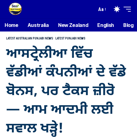
Aa
Home
Australia
New Zealand
English
Blog
LATEST AUSTRALIAN PUNJABI NEWS
LATEST PUNJABI NEWS
ਆਸਟ੍ਰੇਲੀਆ ਵਿੱਚ
ਵੱਡੀਆਂ ਕੰਪਨੀਆਂ ਦੇ ਵੱਡੇ
ਬੋਨਸ, ਪਰ ਟੈਕਸ ਜ਼ੀਰੋ
— ਆਮ ਆਦਮੀ ਲਈ
ਸਵਾਲ ਖੜ੍ਹੇ!