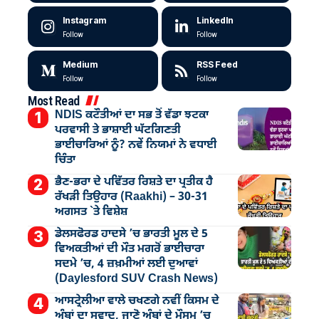
Instagram
LinkedIn
Follow
Follow
Medium
RSS Feed
Follow
Follow
Most Read
NDIS ਕਟੌਤੀਆਂ ਦਾ ਸਭ ਤੋਂ ਵੱਡਾ ਝਟਕਾ
ਪਰਵਾਸੀ ਤੇ ਭਾਸ਼ਾਈ ਘੱਟਗਿਣਤੀ
ਭਾਈਚਾਰਿਆਂ ਨੂੰ? ਨਵੇਂ ਨਿਯਮਾਂ ਨੇ ਵਧਾਈ
ਚਿੰਤਾ
ਭੈਣ-ਭਰਾ ਦੇ ਪਵਿੱਤਰ ਰਿਸ਼ਤੇ ਦਾ ਪ੍ਰਤੀਕ ਹੈ
ਰੱਖੜੀ ਤਿਉਹਾਰ (Raakhi) – 30-31
ਅਗਸਤ `ਤੇ ਵਿਸ਼ੇਸ਼
ਡੇਲਸਫੋਰਡ ਹਾਦਸੇ ’ਚ ਭਾਰਤੀ ਮੂਲ ਦੇ 5
ਵਿਅਕਤੀਆਂ ਦੀ ਮੌਤ ਮਗਰੋਂ ਭਾਈਚਾਰਾ
ਸਦਮੇ ’ਚ, 4 ਜ਼ਖ਼ਮੀਆਂ ਲਈ ਦੁਆਵਾਂ
(Daylesford SUV Crash News)
ਆਸਟ੍ਰੇਲੀਆ ਵਾਲੇ ਚਖਣਗੇ ਨਵੀਂ ਕਿਸਮ ਦੇ
ਅੰਬਾਂ ਦਾ ਸਵਾਦ, ਜਾਣੋ ਅੰਬਾਂ ਦੇ ਮੌਸਮ ’ਚ