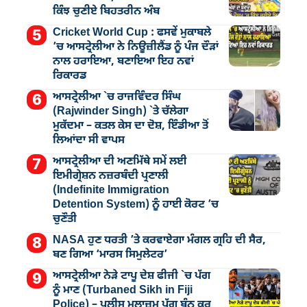
ਕਿੰਝ ਚੁਣੀਏ ਬਿਹਤਰੀਨ ਅੰਬ
Cricket World Cup : ਫਸਵੇਂ ਮੁਕਾਬਲੇ
’ਚ ਆਸਟ੍ਰੇਲੀਆ ਨੇ ਨਿਊਜ਼ੀਲੈਂਡ ਨੂੰ ਪੰਜ ਦੌੜਾਂ
ਨਾਲ ਹਰਾਇਆ, ਬਣਾਇਆ ਇਹ ਨਵਾਂ
ਰਿਕਾਰਡ
ਆਸਟ੍ਰੇਲੀਆ `ਚ ਰਾਜਵਿੰਦਰ ਸਿੰਘ
(Rajwinder Singh) `ਤੇ ਚੱਲੇਗਾ
ਮੁੁਕੱਦਮਾ – ਕਤਲ ਕੇਸ ਦਾ ਦੋਸ਼, ਇੰਡੀਆ ਤੋਂ
ਲਿਆਂਦਾ ਸੀ ਵਾਪਸ
ਆਸਟ੍ਰੇਲੀਆ ਦੀ ਅਣਮਿੱਥੇ ਸਮੇਂ ਲਈ
ਇਮੀਗ੍ਰੇਸ਼ਨ ਨਜ਼ਰਬੰਦੀ ਪ੍ਰਣਾਲੀ
(Indefinite Immigration
Detention System) ਨੂੰ ਹਾਈ ਕੋਰਟ ’ਚ
ਚੁਣੌਤੀ
NASA ਹੁਣ ਧਰਤੀ ’ਤੇ ਕਰਵਾਏਗਾ ਮੰਗਲ ਗ੍ਰਹਿ ਦੀ ਸੈਰ,
ਬਣ ਗਿਆ ‘ਮਾਰਸ ਸਿਮੁਲੇਟਰ’
ਆਸਟ੍ਰੇਲੀਆ ਨੇੜੇ ਟਾਪੂ ਦੇਸ਼ ਫੀਜੀ `ਚ ਪੱਗ
ਨੂੰ ਮਾਣ (Turbaned Sikh in Fiji
Police) – ਪੁਲੀਸ ਮੁਲਾਜ਼ਮ ਪੱਗ ਬੰਨ੍ਹ ਕਰ