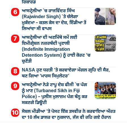
ਰਿਕਾਰਡ
ਆਸਟ੍ਰੇਲੀਆ `ਚ ਰਾਜਵਿੰਦਰ ਸਿੰਘ
(Rajwinder Singh) `ਤੇ ਚੱਲੇਗਾ
ਮੁੁਕੱਦਮਾ – ਕਤਲ ਕੇਸ ਦਾ ਦੋਸ਼, ਇੰਡੀਆ ਤੋਂ
ਲਿਆਂਦਾ ਸੀ ਵਾਪਸ
ਆਸਟ੍ਰੇਲੀਆ ਦੀ ਅਣਮਿੱਥੇ ਸਮੇਂ ਲਈ
ਇਮੀਗ੍ਰੇਸ਼ਨ ਨਜ਼ਰਬੰਦੀ ਪ੍ਰਣਾਲੀ
(Indefinite Immigration
Detention System) ਨੂੰ ਹਾਈ ਕੋਰਟ ’ਚ
ਚੁਣੌਤੀ
NASA ਹੁਣ ਧਰਤੀ ’ਤੇ ਕਰਵਾਏਗਾ ਮੰਗਲ ਗ੍ਰਹਿ ਦੀ ਸੈਰ,
ਬਣ ਗਿਆ ‘ਮਾਰਸ ਸਿਮੁਲੇਟਰ’
ਆਸਟ੍ਰੇਲੀਆ ਨੇੜੇ ਟਾਪੂ ਦੇਸ਼ ਫੀਜੀ `ਚ ਪੱਗ
ਨੂੰ ਮਾਣ (Turbaned Sikh in Fiji
Police) – ਪੁਲੀਸ ਮੁਲਾਜ਼ਮ ਪੱਗ ਬੰਨ੍ਹ ਕਰ
ਸਕਣਗੇ ਡਿਊਟੀ
ਸੋਸ਼ਲ ਮੀਡੀਆ ’ਤੇ ਪੋਸਟ ਇੱਕ ਤਸਵੀਰ ਨੇ ਕਰਵਾਇਆ ਔਰਤ
ਦਾ 10 ਲੱਖ ਡਾਲਰ ਦਾ ਨੁਕਸਾਨ, ਜੱਜ ਵੀ ਰਹਿ ਗਏ ਹੈਰਾਨ