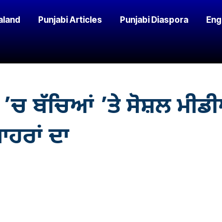
aland
Punjabi Articles
Punjabi Diaspora
Eng
’ਚ ਬੱਚਿਆਂ ’ਤੇ ਸੋਸ਼ਲ ਮੀ
ਾਹਰਾਂ ਦਾ