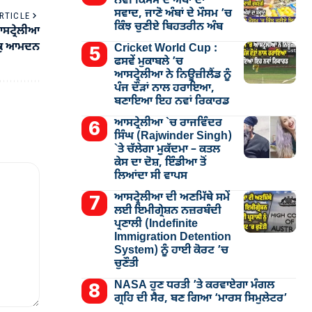
ਨਵੀਂ ਕਿਸਮ ਦੇ ਅੰਬਾਂ ਦਾ
ਸਵਾਦ, ਜਾਣੋ ਅੰਬਾਂ ਦੇ ਮੌਸਮ ’ਚ
RTICLE
ਕਿੰਝ ਚੁਣੀਏ ਬਿਹਤਰੀਨ ਅੰਬ
ਆਸਟ੍ਰੇਲੀਆ
ੀ ਕੁ ਆਮਦਨ
Cricket World Cup :
ਫਸਵੇਂ ਮੁਕਾਬਲੇ ’ਚ
ਆਸਟ੍ਰੇਲੀਆ ਨੇ ਨਿਊਜ਼ੀਲੈਂਡ ਨੂੰ
ਪੰਜ ਦੌੜਾਂ ਨਾਲ ਹਰਾਇਆ,
ਬਣਾਇਆ ਇਹ ਨਵਾਂ ਰਿਕਾਰਡ
ਆਸਟ੍ਰੇਲੀਆ `ਚ ਰਾਜਵਿੰਦਰ
ਸਿੰਘ (Rajwinder Singh)
`ਤੇ ਚੱਲੇਗਾ ਮੁੁਕੱਦਮਾ – ਕਤਲ
ਕੇਸ ਦਾ ਦੋਸ਼, ਇੰਡੀਆ ਤੋਂ
ਲਿਆਂਦਾ ਸੀ ਵਾਪਸ
ਆਸਟ੍ਰੇਲੀਆ ਦੀ ਅਣਮਿੱਥੇ ਸਮੇਂ
ਲਈ ਇਮੀਗ੍ਰੇਸ਼ਨ ਨਜ਼ਰਬੰਦੀ
ਪ੍ਰਣਾਲੀ (Indefinite
Immigration Detention
System) ਨੂੰ ਹਾਈ ਕੋਰਟ ’ਚ
ਚੁਣੌਤੀ
NASA ਹੁਣ ਧਰਤੀ ’ਤੇ ਕਰਵਾਏਗਾ ਮੰਗਲ
ਗ੍ਰਹਿ ਦੀ ਸੈਰ, ਬਣ ਗਿਆ ‘ਮਾਰਸ ਸਿਮੁਲੇਟਰ’