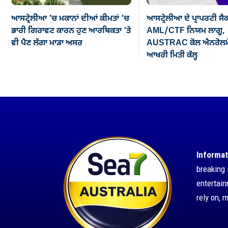
ਆਸਟ੍ਰੇਲੀਆ ’ਚ ਮਕਾਨਾਂ ਦੀਆਂ ਕੀਮਤਾਂ ’ਚ
ਆਸਟ੍ਰੇਲੀਆ ਦੇ ਪ੍ਰਾਪਰਟੀ ਸੈ
ਭਾਰੀ ਗਿਰਾਵਟ ਕਾਰਨ ਹੁਣ ਆਰਥਿਕਤਾ ’ਤੇ
AML/CTF ਨਿਯਮ ਲਾਗੂ,
ਵੀ ਪੈਣ ਲੱਗਾ ਮਾੜਾ ਅਸਰ
AUSTRAC ਕੋਲ ਐਨਰੋਲਮੈ
ਆਖਰੀ ਮਿਤੀ ਕੱਲ੍ਹ
Informat
breaking 
entertai
rely on, 