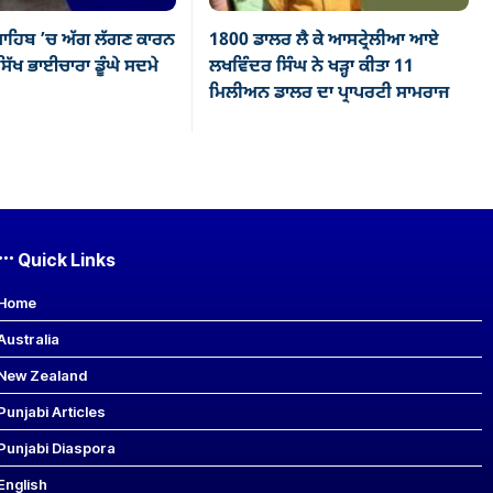
ਾਹਿਬ ’ਚ ਅੱਗ ਲੱਗਣ ਕਾਰਨ
1800 ਡਾਲਰ ਲੈ ਕੇ ਆਸਟ੍ਰੇਲੀਆ ਆਏ
ਿੱਖ ਭਾਈਚਾਰਾ ਡੂੰਘੇ ਸਦਮੇ
ਲਖਵਿੰਦਰ ਸਿੰਘ ਨੇ ਖੜ੍ਹਾ ਕੀਤਾ 11
ਮਿਲੀਅਨ ਡਾਲਰ ਦਾ ਪ੍ਰਾਪਰਟੀ ਸਾਮਰਾਜ
Quick Links
Home
Australia
New Zealand
Punjabi Articles
Punjabi Diaspora
English