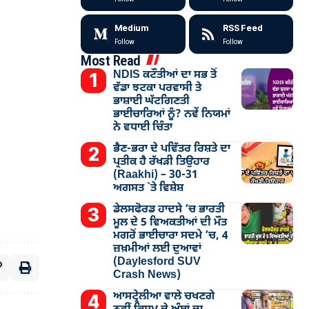
Medium
RSS Feed
Follow
Follow
Most Read
NDIS ਕਟੌਤੀਆਂ ਦਾ ਸਭ ਤੋਂ
ਵੱਡਾ ਝਟਕਾ ਪਰਵਾਸੀ ਤੇ
ਭਾਸ਼ਾਈ ਘੱਟਗਿਣਤੀ
ਭਾਈਚਾਰਿਆਂ ਨੂੰ? ਨਵੇਂ ਨਿਯਮਾਂ
ਨੇ ਵਧਾਈ ਚਿੰਤਾ
ਭੈਣ-ਭਰਾ ਦੇ ਪਵਿੱਤਰ ਰਿਸ਼ਤੇ ਦਾ
ਪ੍ਰਤੀਕ ਹੈ ਰੱਖੜੀ ਤਿਉਹਾਰ
(Raakhi) – 30-31
ਅਗਸਤ `ਤੇ ਵਿਸ਼ੇਸ਼
ਡੇਲਸਫੋਰਡ ਹਾਦਸੇ ’ਚ ਭਾਰਤੀ
ਮੂਲ ਦੇ 5 ਵਿਅਕਤੀਆਂ ਦੀ ਮੌਤ
ਮਗਰੋਂ ਭਾਈਚਾਰਾ ਸਦਮੇ ’ਚ, 4
ਜ਼ਖ਼ਮੀਆਂ ਲਈ ਦੁਆਵਾਂ
(Daylesford SUV
Crash News)
ਆਸਟ੍ਰੇਲੀਆ ਵਾਲੇ ਚਖਣਗੇ