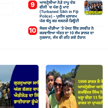
ਆਸਟ੍ਰੇਲੀਆ ਨੇੜੇ ਟਾਪੂ ਦੇਸ਼
ਫੀਜੀ `ਚ ਪੱਗ ਨੂੰ ਮਾਣ
(Turbaned Sikh in Fiji
Police) – ਪੁਲੀਸ ਮੁਲਾਜ਼ਮ
ਪੱਗ ਬੰਨ੍ਹ ਕਰ ਸਕਣਗੇ ਡਿਊਟੀ
ਸੋਸ਼ਲ ਮੀਡੀਆ ’ਤੇ ਪੋਸਟ ਇੱਕ ਤਸਵੀਰ ਨੇ
ਕਰਵਾਇਆ ਔਰਤ ਦਾ 10 ਲੱਖ ਡਾਲਰ ਦਾ
ਨੁਕਸਾਨ, ਜੱਜ ਵੀ ਰਹਿ ਗਏ ਹੈਰਾਨ