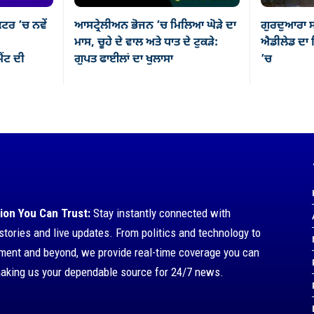
ਕਟਰ ’ਚ ਨਵੇਂ
ਆਸਟ੍ਰੇਲੀਅਨ ਭੋਜਨ ’ਚ ਮਿਲਿਆ ਘੋੜੇ ਦਾ
ਗੁਰਦੁਆਰਾ ਸ
ਮਾਸ, ਚੂਹੇ ਦੇ ਵਾਲ ਅਤੇ ਧਾਤ ਦੇ ਟੁਕੜੇ:
ਐਡੀਲੇਡ ਦਾ ਸ
ਂਟ ਦੀ
ਗੁਪਤ ਫਾਈਲਾਂ ਦਾ ਖੁਲਾਸਾ
’ਚ
ion You Can Trust:
Stay instantly connected with
stories and live updates. From politics and technology to
nment and beyond, we provide real-time coverage you can
making us your dependable source for 24/7 news.