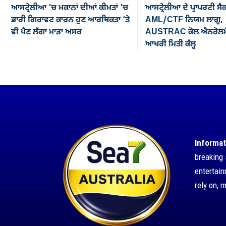
ਆਸਟ੍ਰੇਲੀਆ ’ਚ ਮਕਾਨਾਂ ਦੀਆਂ ਕੀਮਤਾਂ ’ਚ
ਆਸਟ੍ਰੇਲੀਆ ਦੇ ਪ੍ਰਾਪਰਟੀ ਸੈ
ਭਾਰੀ ਗਿਰਾਵਟ ਕਾਰਨ ਹੁਣ ਆਰਥਿਕਤਾ ’ਤੇ
AML/CTF ਨਿਯਮ ਲਾਗੂ,
ਵੀ ਪੈਣ ਲੱਗਾ ਮਾੜਾ ਅਸਰ
AUSTRAC ਕੋਲ ਐਨਰੋਲਮੈ
ਆਖਰੀ ਮਿਤੀ ਕੱਲ੍ਹ
Informat
breaking 
entertai
rely on, 