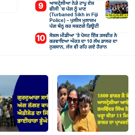
ਆਸਟ੍ਰੇਲੀਆ ਨੇੜੇ ਟਾਪੂ ਦੇਸ਼
ਫੀਜੀ `ਚ ਪੱਗ ਨੂੰ ਮਾਣ
(Turbaned Sikh in Fiji
Police) – ਪੁਲੀਸ ਮੁਲਾਜ਼ਮ
ਪੱਗ ਬੰਨ੍ਹ ਕਰ ਸਕਣਗੇ ਡਿਊਟੀ
ਸੋਸ਼ਲ ਮੀਡੀਆ ’ਤੇ ਪੋਸਟ ਇੱਕ ਤਸਵੀਰ ਨੇ
ਕਰਵਾਇਆ ਔਰਤ ਦਾ 10 ਲੱਖ ਡਾਲਰ ਦਾ
ਨੁਕਸਾਨ, ਜੱਜ ਵੀ ਰਹਿ ਗਏ ਹੈਰਾਨ