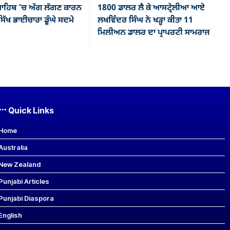
ਾਹਿਬ ’ਚ ਅੱਗ ਲੱਗਣ ਕਾਰਨ
1800 ਡਾਲਰ ਲੈ ਕੇ ਆਸਟ੍ਰੇਲੀਆ ਆਏ
ਿੱਖ ਭਾਈਚਾਰਾ ਡੂੰਘੇ ਸਦਮੇ
ਲਖਵਿੰਦਰ ਸਿੰਘ ਨੇ ਖੜ੍ਹਾ ਕੀਤਾ 11
ਮਿਲੀਅਨ ਡਾਲਰ ਦਾ ਪ੍ਰਾਪਰਟੀ ਸਾਮਰਾਜ
Quick Links
Home
Australia
New Zealand
Punjabi Articles
Punjabi Diaspora
English