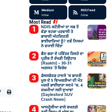
Medium
RSS Feed
Follow
Follow
Most Read
NDIS ਕਟੌਤੀਆਂ ਦਾ ਸਭ ਤੋਂ
ਵੱਡਾ ਝਟਕਾ ਪਰਵਾਸੀ ਤੇ
ਭਾਸ਼ਾਈ ਘੱਟਗਿਣਤੀ
ਭਾਈਚਾਰਿਆਂ ਨੂੰ? ਨਵੇਂ ਨਿਯਮਾਂ
ਨੇ ਵਧਾਈ ਚਿੰਤਾ
ਭੈਣ-ਭਰਾ ਦੇ ਪਵਿੱਤਰ ਰਿਸ਼ਤੇ ਦਾ
ਪ੍ਰਤੀਕ ਹੈ ਰੱਖੜੀ ਤਿਉਹਾਰ
(Raakhi) – 30-31
ਅਗਸਤ `ਤੇ ਵਿਸ਼ੇਸ਼
ਡੇਲਸਫੋਰਡ ਹਾਦਸੇ ’ਚ ਭਾਰਤੀ
ਮੂਲ ਦੇ 5 ਵਿਅਕਤੀਆਂ ਦੀ ਮੌਤ
ਮਗਰੋਂ ਭਾਈਚਾਰਾ ਸਦਮੇ ’ਚ, 4
ਜ਼ਖ਼ਮੀਆਂ ਲਈ ਦੁਆਵਾਂ
(Daylesford SUV
Crash News)
ਆਸਟ੍ਰੇਲੀਆ ਵਾਲੇ ਚਖਣਗੇ