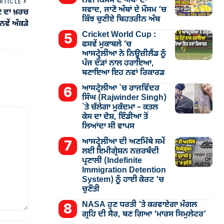
ਨਵੀਂ ਕਿਸਮ ਦੇ ਅੰਬਾਂ ਦਾ
RTICLE
ਸਵਾਦ, ਜਾਣੋ ਅੰਬਾਂ ਦੇ ਮੌਸਮ ’ਚ
ਣ ਦਾ ਖ਼ਰਚ
ਕਿੰਝ ਚੁਣੀਏ ਬਿਹਤਰੀਨ ਅੰਬ
ਨਵੇਂ ਅੰਕੜੇ
Cricket World Cup :
ਫਸਵੇਂ ਮੁਕਾਬਲੇ ’ਚ
ਆਸਟ੍ਰੇਲੀਆ ਨੇ ਨਿਊਜ਼ੀਲੈਂਡ ਨੂੰ
ਪੰਜ ਦੌੜਾਂ ਨਾਲ ਹਰਾਇਆ,
ਬਣਾਇਆ ਇਹ ਨਵਾਂ ਰਿਕਾਰਡ
ਆਸਟ੍ਰੇਲੀਆ `ਚ ਰਾਜਵਿੰਦਰ
ਸਿੰਘ (Rajwinder Singh)
`ਤੇ ਚੱਲੇਗਾ ਮੁੁਕੱਦਮਾ – ਕਤਲ
ਕੇਸ ਦਾ ਦੋਸ਼, ਇੰਡੀਆ ਤੋਂ
ਲਿਆਂਦਾ ਸੀ ਵਾਪਸ
ਆਸਟ੍ਰੇਲੀਆ ਦੀ ਅਣਮਿੱਥੇ ਸਮੇਂ
ਲਈ ਇਮੀਗ੍ਰੇਸ਼ਨ ਨਜ਼ਰਬੰਦੀ
ਪ੍ਰਣਾਲੀ (Indefinite
Immigration Detention
System) ਨੂੰ ਹਾਈ ਕੋਰਟ ’ਚ
ਚੁਣੌਤੀ
NASA ਹੁਣ ਧਰਤੀ ’ਤੇ ਕਰਵਾਏਗਾ ਮੰਗਲ
ਗ੍ਰਹਿ ਦੀ ਸੈਰ, ਬਣ ਗਿਆ ‘ਮਾਰਸ ਸਿਮੁਲੇਟਰ’