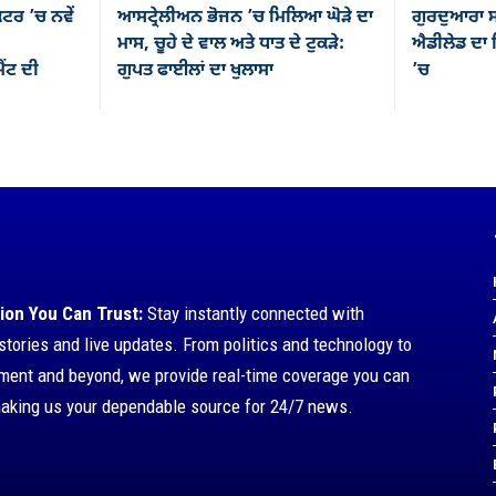
ਕਟਰ ’ਚ ਨਵੇਂ
ਆਸਟ੍ਰੇਲੀਅਨ ਭੋਜਨ ’ਚ ਮਿਲਿਆ ਘੋੜੇ ਦਾ
ਗੁਰਦੁਆਰਾ ਸ
ਮਾਸ, ਚੂਹੇ ਦੇ ਵਾਲ ਅਤੇ ਧਾਤ ਦੇ ਟੁਕੜੇ:
ਐਡੀਲੇਡ ਦਾ ਸ
ਂਟ ਦੀ
ਗੁਪਤ ਫਾਈਲਾਂ ਦਾ ਖੁਲਾਸਾ
’ਚ
ion You Can Trust:
Stay instantly connected with
stories and live updates. From politics and technology to
nment and beyond, we provide real-time coverage you can
making us your dependable source for 24/7 news.