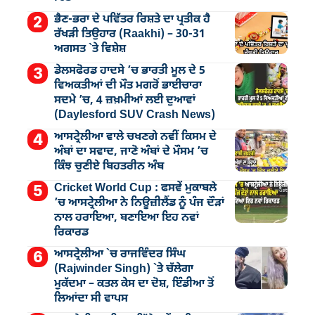
ਭੈਣ-ਭਰਾ ਦੇ ਪਵਿੱਤਰ ਰਿਸ਼ਤੇ ਦਾ ਪ੍ਰਤੀਕ ਹੈ
ਰੱਖੜੀ ਤਿਉਹਾਰ (Raakhi) – 30-31
ਅਗਸਤ `ਤੇ ਵਿਸ਼ੇਸ਼
ਡੇਲਸਫੋਰਡ ਹਾਦਸੇ ’ਚ ਭਾਰਤੀ ਮੂਲ ਦੇ 5
ਵਿਅਕਤੀਆਂ ਦੀ ਮੌਤ ਮਗਰੋਂ ਭਾਈਚਾਰਾ
ਸਦਮੇ ’ਚ, 4 ਜ਼ਖ਼ਮੀਆਂ ਲਈ ਦੁਆਵਾਂ
(Daylesford SUV Crash News)
ਆਸਟ੍ਰੇਲੀਆ ਵਾਲੇ ਚਖਣਗੇ ਨਵੀਂ ਕਿਸਮ ਦੇ
ਅੰਬਾਂ ਦਾ ਸਵਾਦ, ਜਾਣੋ ਅੰਬਾਂ ਦੇ ਮੌਸਮ ’ਚ
ਕਿੰਝ ਚੁਣੀਏ ਬਿਹਤਰੀਨ ਅੰਬ
Cricket World Cup : ਫਸਵੇਂ ਮੁਕਾਬਲੇ
’ਚ ਆਸਟ੍ਰੇਲੀਆ ਨੇ ਨਿਊਜ਼ੀਲੈਂਡ ਨੂੰ ਪੰਜ ਦੌੜਾਂ
ਨਾਲ ਹਰਾਇਆ, ਬਣਾਇਆ ਇਹ ਨਵਾਂ
ਰਿਕਾਰਡ
ਆਸਟ੍ਰੇਲੀਆ `ਚ ਰਾਜਵਿੰਦਰ ਸਿੰਘ
(Rajwinder Singh) `ਤੇ ਚੱਲੇਗਾ
ਮੁੁਕੱਦਮਾ – ਕਤਲ ਕੇਸ ਦਾ ਦੋਸ਼, ਇੰਡੀਆ ਤੋਂ
ਲਿਆਂਦਾ ਸੀ ਵਾਪਸ