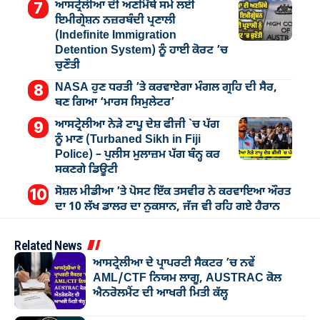
ਆਸਟ੍ਰੇਲੀਆ ਦੀ ਅਣਮਿੱਥੇ ਸਮੇਂ ਲਈ
ਇਮੀਗ੍ਰੇਸ਼ਨ ਨਜ਼ਰਬੰਦੀ ਪ੍ਰਣਾਲੀ
(Indefinite Immigration
Detention System) ਨੂੰ ਹਾਈ ਕੋਰਟ ’ਚ
ਚੁਣੌਤੀ
NASA ਹੁਣ ਧਰਤੀ ’ਤੇ ਕਰਵਾਏਗਾ ਮੰਗਲ ਗ੍ਰਹਿ ਦੀ ਸੈਰ,
ਬਣ ਗਿਆ ‘ਮਾਰਸ ਸਿਮੁਲੇਟਰ’
ਆਸਟ੍ਰੇਲੀਆ ਨੇੜੇ ਟਾਪੂ ਦੇਸ਼ ਫੀਜੀ `ਚ ਪੱਗ
ਨੂੰ ਮਾਣ (Turbaned Sikh in Fiji
Police) – ਪੁਲੀਸ ਮੁਲਾਜ਼ਮ ਪੱਗ ਬੰਨ੍ਹ ਕਰ
ਸਕਣਗੇ ਡਿਊਟੀ
ਸੋਸ਼ਲ ਮੀਡੀਆ ’ਤੇ ਪੋਸਟ ਇੱਕ ਤਸਵੀਰ ਨੇ ਕਰਵਾਇਆ ਔਰਤ
ਦਾ 10 ਲੱਖ ਡਾਲਰ ਦਾ ਨੁਕਸਾਨ, ਜੱਜ ਵੀ ਰਹਿ ਗਏ ਹੈਰਾਨ
Related News
ਆਸਟ੍ਰੇਲੀਆ ਦੇ ਪ੍ਰਾਪਰਟੀ ਸੈਕਟਰ ’ਚ ਨਵੇਂ
AML/CTF ਨਿਯਮ ਲਾਗੂ, AUSTRAC ਕੋਲ
ਐਨਰੋਲਮੈਂਟ ਦੀ ਆਖਰੀ ਮਿਤੀ ਕੱਲ੍ਹ