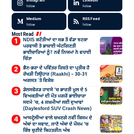
Instagram
LinkedIn
Follow
Follow
Medium
RSS Feed
Follow
Follow
Most Read
NDIS ਕਟੌਤੀਆਂ ਦਾ ਸਭ ਤੋਂ ਵੱਡਾ ਝਟਕਾ
ਪਰਵਾਸੀ ਤੇ ਭਾਸ਼ਾਈ ਘੱਟਗਿਣਤੀ
ਭਾਈਚਾਰਿਆਂ ਨੂੰ? ਨਵੇਂ ਨਿਯਮਾਂ ਨੇ ਵਧਾਈ
ਚਿੰਤਾ
ਭੈਣ-ਭਰਾ ਦੇ ਪਵਿੱਤਰ ਰਿਸ਼ਤੇ ਦਾ ਪ੍ਰਤੀਕ ਹੈ
ਰੱਖੜੀ ਤਿਉਹਾਰ (Raakhi) – 30-31
ਅਗਸਤ `ਤੇ ਵਿਸ਼ੇਸ਼
ਡੇਲਸਫੋਰਡ ਹਾਦਸੇ ’ਚ ਭਾਰਤੀ ਮੂਲ ਦੇ 5
ਵਿਅਕਤੀਆਂ ਦੀ ਮੌਤ ਮਗਰੋਂ ਭਾਈਚਾਰਾ
ਸਦਮੇ ’ਚ, 4 ਜ਼ਖ਼ਮੀਆਂ ਲਈ ਦੁਆਵਾਂ
(Daylesford SUV Crash News)
ਆਸਟ੍ਰੇਲੀਆ ਵਾਲੇ ਚਖਣਗੇ ਨਵੀਂ ਕਿਸਮ ਦੇ
ਅੰਬਾਂ ਦਾ ਸਵਾਦ, ਜਾਣੋ ਅੰਬਾਂ ਦੇ ਮੌਸਮ ’ਚ
ਕਿੰਝ ਚੁਣੀਏ ਬਿਹਤਰੀਨ ਅੰਬ