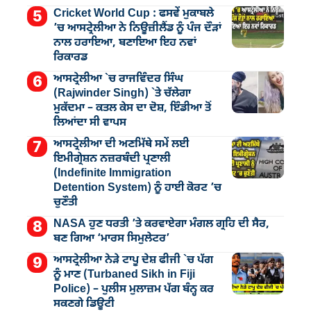
Cricket World Cup : ਫਸਵੇਂ ਮੁਕਾਬਲੇ
’ਚ ਆਸਟ੍ਰੇਲੀਆ ਨੇ ਨਿਊਜ਼ੀਲੈਂਡ ਨੂੰ ਪੰਜ ਦੌੜਾਂ
ਨਾਲ ਹਰਾਇਆ, ਬਣਾਇਆ ਇਹ ਨਵਾਂ
ਰਿਕਾਰਡ
ਆਸਟ੍ਰੇਲੀਆ `ਚ ਰਾਜਵਿੰਦਰ ਸਿੰਘ
(Rajwinder Singh) `ਤੇ ਚੱਲੇਗਾ
ਮੁੁਕੱਦਮਾ – ਕਤਲ ਕੇਸ ਦਾ ਦੋਸ਼, ਇੰਡੀਆ ਤੋਂ
ਲਿਆਂਦਾ ਸੀ ਵਾਪਸ
ਆਸਟ੍ਰੇਲੀਆ ਦੀ ਅਣਮਿੱਥੇ ਸਮੇਂ ਲਈ
ਇਮੀਗ੍ਰੇਸ਼ਨ ਨਜ਼ਰਬੰਦੀ ਪ੍ਰਣਾਲੀ
(Indefinite Immigration
Detention System) ਨੂੰ ਹਾਈ ਕੋਰਟ ’ਚ
ਚੁਣੌਤੀ
NASA ਹੁਣ ਧਰਤੀ ’ਤੇ ਕਰਵਾਏਗਾ ਮੰਗਲ ਗ੍ਰਹਿ ਦੀ ਸੈਰ,
ਬਣ ਗਿਆ ‘ਮਾਰਸ ਸਿਮੁਲੇਟਰ’
ਆਸਟ੍ਰੇਲੀਆ ਨੇੜੇ ਟਾਪੂ ਦੇਸ਼ ਫੀਜੀ `ਚ ਪੱਗ
ਨੂੰ ਮਾਣ (Turbaned Sikh in Fiji
Police) – ਪੁਲੀਸ ਮੁਲਾਜ਼ਮ ਪੱਗ ਬੰਨ੍ਹ ਕਰ
ਸਕਣਗੇ ਡਿਊਟੀ