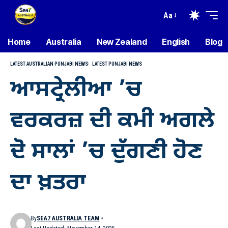
Aa
Home
Australia
New Zealand
English
Blog
LATEST AUSTRALIAN PUNJABI NEWS
LATEST PUNJABI NEWS
ਆਸਟ੍ਰੇਲੀਆ ’ਚ
ਵਰਕਰਜ਼ ਦੀ ਕਮੀ ਅਗਲੇ
ਦੋ ਸਾਲਾਂ ’ਚ ਦੁੱਗਣੀ ਹੋਣ
ਦਾ ਖ਼ਤਰਾ
By
SEA7 AUSTRALIA TEAM