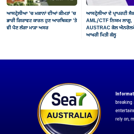
ਆਸਟ੍ਰੇਲੀਆ ’ਚ ਮਕਾਨਾਂ ਦੀਆਂ ਕੀਮਤਾਂ ’ਚ
ਆਸਟ੍ਰੇਲੀਆ ਦੇ ਪ੍ਰਾਪਰਟੀ ਸੈ
ਭਾਰੀ ਗਿਰਾਵਟ ਕਾਰਨ ਹੁਣ ਆਰਥਿਕਤਾ ’ਤੇ
AML/CTF ਨਿਯਮ ਲਾਗੂ,
ਵੀ ਪੈਣ ਲੱਗਾ ਮਾੜਾ ਅਸਰ
AUSTRAC ਕੋਲ ਐਨਰੋਲਮੈ
ਆਖਰੀ ਮਿਤੀ ਕੱਲ੍ਹ
Informat
breaking 
entertai
rely on, 