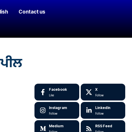
lish
Contact us
ਅਪੀਲ
Facebook
X
Like
Follow
Instagram
LinkedIn
Follow
Follow
Medium
RSS Feed
Follow
Follow