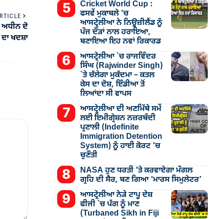
Cricket World Cup :
ਫਸਵੇਂ ਮੁਕਾਬਲੇ ’ਚ
RTICLE
ਆਸਟ੍ਰੇਲੀਆ ਨੇ ਨਿਊਜ਼ੀਲੈਂਡ ਨੂੰ
ਣ ਅਧੀਨ ਦੋ
ਪੰਜ ਦੌੜਾਂ ਨਾਲ ਹਰਾਇਆ,
 ਦਾ ਖਦਸ਼ਾ
ਬਣਾਇਆ ਇਹ ਨਵਾਂ ਰਿਕਾਰਡ
ਆਸਟ੍ਰੇਲੀਆ `ਚ ਰਾਜਵਿੰਦਰ
ਸਿੰਘ (Rajwinder Singh)
`ਤੇ ਚੱਲੇਗਾ ਮੁੁਕੱਦਮਾ – ਕਤਲ
ਕੇਸ ਦਾ ਦੋਸ਼, ਇੰਡੀਆ ਤੋਂ
ਲਿਆਂਦਾ ਸੀ ਵਾਪਸ
ਆਸਟ੍ਰੇਲੀਆ ਦੀ ਅਣਮਿੱਥੇ ਸਮੇਂ
ਲਈ ਇਮੀਗ੍ਰੇਸ਼ਨ ਨਜ਼ਰਬੰਦੀ
ਪ੍ਰਣਾਲੀ (Indefinite
Immigration Detention
System) ਨੂੰ ਹਾਈ ਕੋਰਟ ’ਚ
ਚੁਣੌਤੀ
NASA ਹੁਣ ਧਰਤੀ ’ਤੇ ਕਰਵਾਏਗਾ ਮੰਗਲ
ਗ੍ਰਹਿ ਦੀ ਸੈਰ, ਬਣ ਗਿਆ ‘ਮਾਰਸ ਸਿਮੁਲੇਟਰ’
ਆਸਟ੍ਰੇਲੀਆ ਨੇੜੇ ਟਾਪੂ ਦੇਸ਼
ਫੀਜੀ `ਚ ਪੱਗ ਨੂੰ ਮਾਣ
(Turbaned Sikh in Fiji