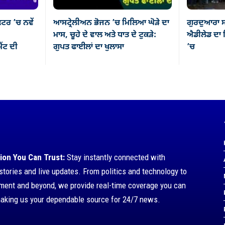
ਕਟਰ ’ਚ ਨਵੇਂ
ਆਸਟ੍ਰੇਲੀਅਨ ਭੋਜਨ ’ਚ ਮਿਲਿਆ ਘੋੜੇ ਦਾ
ਗੁਰਦੁਆਰਾ ਸ
ਮਾਸ, ਚੂਹੇ ਦੇ ਵਾਲ ਅਤੇ ਧਾਤ ਦੇ ਟੁਕੜੇ:
ਐਡੀਲੇਡ ਦਾ ਸ
ਂਟ ਦੀ
ਗੁਪਤ ਫਾਈਲਾਂ ਦਾ ਖੁਲਾਸਾ
’ਚ
ion You Can Trust:
Stay instantly connected with
stories and live updates. From politics and technology to
nment and beyond, we provide real-time coverage you can
making us your dependable source for 24/7 news.