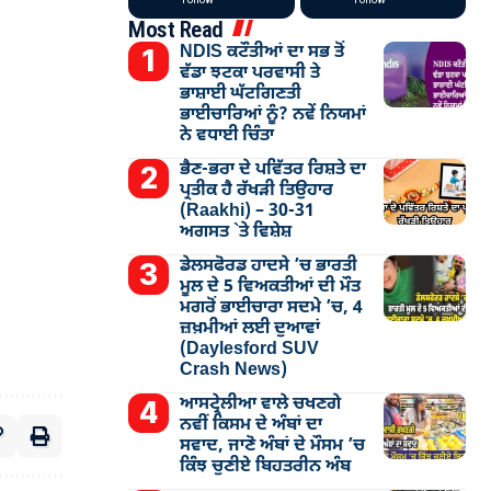
Most Read
NDIS ਕਟੌਤੀਆਂ ਦਾ ਸਭ ਤੋਂ
ਵੱਡਾ ਝਟਕਾ ਪਰਵਾਸੀ ਤੇ
ਭਾਸ਼ਾਈ ਘੱਟਗਿਣਤੀ
ਭਾਈਚਾਰਿਆਂ ਨੂੰ? ਨਵੇਂ ਨਿਯਮਾਂ
ਨੇ ਵਧਾਈ ਚਿੰਤਾ
ਭੈਣ-ਭਰਾ ਦੇ ਪਵਿੱਤਰ ਰਿਸ਼ਤੇ ਦਾ
ਪ੍ਰਤੀਕ ਹੈ ਰੱਖੜੀ ਤਿਉਹਾਰ
(Raakhi) – 30-31
ਅਗਸਤ `ਤੇ ਵਿਸ਼ੇਸ਼
ਡੇਲਸਫੋਰਡ ਹਾਦਸੇ ’ਚ ਭਾਰਤੀ
ਮੂਲ ਦੇ 5 ਵਿਅਕਤੀਆਂ ਦੀ ਮੌਤ
ਮਗਰੋਂ ਭਾਈਚਾਰਾ ਸਦਮੇ ’ਚ, 4
ਜ਼ਖ਼ਮੀਆਂ ਲਈ ਦੁਆਵਾਂ
(Daylesford SUV
Crash News)
ਆਸਟ੍ਰੇਲੀਆ ਵਾਲੇ ਚਖਣਗੇ
ਨਵੀਂ ਕਿਸਮ ਦੇ ਅੰਬਾਂ ਦਾ
ਸਵਾਦ, ਜਾਣੋ ਅੰਬਾਂ ਦੇ ਮੌਸਮ ’ਚ
ਕਿੰਝ ਚੁਣੀਏ ਬਿਹਤਰੀਨ ਅੰਬ