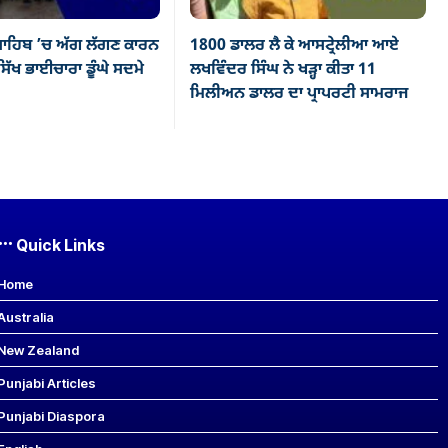
ਾਹਿਬ ’ਚ ਅੱਗ ਲੱਗਣ ਕਾਰਨ
1800 ਡਾਲਰ ਲੈ ਕੇ ਆਸਟ੍ਰੇਲੀਆ ਆਏ
ਿੱਖ ਭਾਈਚਾਰਾ ਡੂੰਘੇ ਸਦਮੇ
ਲਖਵਿੰਦਰ ਸਿੰਘ ਨੇ ਖੜ੍ਹਾ ਕੀਤਾ 11
ਮਿਲੀਅਨ ਡਾਲਰ ਦਾ ਪ੍ਰਾਪਰਟੀ ਸਾਮਰਾਜ
Quick Links
Home
Australia
New Zealand
Punjabi Articles
Punjabi Diaspora