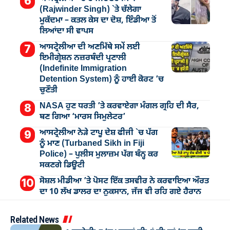
(Rajwinder Singh) `ਤੇ ਚੱਲੇਗਾ
ਮੁੁਕੱਦਮਾ – ਕਤਲ ਕੇਸ ਦਾ ਦੋਸ਼, ਇੰਡੀਆ ਤੋਂ
ਲਿਆਂਦਾ ਸੀ ਵਾਪਸ
ਆਸਟ੍ਰੇਲੀਆ ਦੀ ਅਣਮਿੱਥੇ ਸਮੇਂ ਲਈ
ਇਮੀਗ੍ਰੇਸ਼ਨ ਨਜ਼ਰਬੰਦੀ ਪ੍ਰਣਾਲੀ
(Indefinite Immigration
Detention System) ਨੂੰ ਹਾਈ ਕੋਰਟ ’ਚ
ਚੁਣੌਤੀ
NASA ਹੁਣ ਧਰਤੀ ’ਤੇ ਕਰਵਾਏਗਾ ਮੰਗਲ ਗ੍ਰਹਿ ਦੀ ਸੈਰ,
ਬਣ ਗਿਆ ‘ਮਾਰਸ ਸਿਮੁਲੇਟਰ’
ਆਸਟ੍ਰੇਲੀਆ ਨੇੜੇ ਟਾਪੂ ਦੇਸ਼ ਫੀਜੀ `ਚ ਪੱਗ
ਨੂੰ ਮਾਣ (Turbaned Sikh in Fiji
Police) – ਪੁਲੀਸ ਮੁਲਾਜ਼ਮ ਪੱਗ ਬੰਨ੍ਹ ਕਰ
ਸਕਣਗੇ ਡਿਊਟੀ
ਸੋਸ਼ਲ ਮੀਡੀਆ ’ਤੇ ਪੋਸਟ ਇੱਕ ਤਸਵੀਰ ਨੇ ਕਰਵਾਇਆ ਔਰਤ
ਦਾ 10 ਲੱਖ ਡਾਲਰ ਦਾ ਨੁਕਸਾਨ, ਜੱਜ ਵੀ ਰਹਿ ਗਏ ਹੈਰਾਨ
Related News