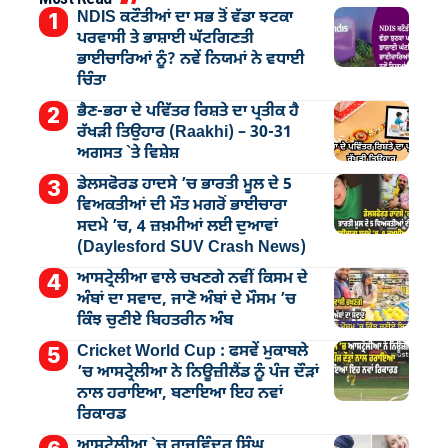
NDIS ਕਟੌਤੀਆਂ ਦਾ ਸਭ ਤੋਂ ਵੱਡਾ ਝਟਕਾ
ਪਰਵਾਸੀ ਤੇ ਭਾਸ਼ਾਈ ਘੱਟਗਿਣਤੀ
ਭਾਈਚਾਰਿਆਂ ਨੂੰ? ਨਵੇਂ ਨਿਯਮਾਂ ਨੇ ਵਧਾਈ
ਚਿੰਤਾ
ਭੈਣ-ਭਰਾ ਦੇ ਪਵਿੱਤਰ ਰਿਸ਼ਤੇ ਦਾ ਪ੍ਰਤੀਕ ਹੈ
ਰੱਖੜੀ ਤਿਉਹਾਰ (Raakhi) – 30-31
ਅਗਸਤ `ਤੇ ਵਿਸ਼ੇਸ਼
ਡੇਲਸਫੋਰਡ ਹਾਦਸੇ ’ਚ ਭਾਰਤੀ ਮੂਲ ਦੇ 5
ਵਿਅਕਤੀਆਂ ਦੀ ਮੌਤ ਮਗਰੋਂ ਭਾਈਚਾਰਾ
ਸਦਮੇ ’ਚ, 4 ਜ਼ਖ਼ਮੀਆਂ ਲਈ ਦੁਆਵਾਂ
(Daylesford SUV Crash News)
ਆਸਟ੍ਰੇਲੀਆ ਵਾਲੇ ਚਖਣਗੇ ਨਵੀਂ ਕਿਸਮ ਦੇ
ਅੰਬਾਂ ਦਾ ਸਵਾਦ, ਜਾਣੋ ਅੰਬਾਂ ਦੇ ਮੌਸਮ ’ਚ
ਕਿੰਝ ਚੁਣੀਏ ਬਿਹਤਰੀਨ ਅੰਬ
Cricket World Cup : ਫਸਵੇਂ ਮੁਕਾਬਲੇ
’ਚ ਆਸਟ੍ਰੇਲੀਆ ਨੇ ਨਿਊਜ਼ੀਲੈਂਡ ਨੂੰ ਪੰਜ ਦੌੜਾਂ
ਨਾਲ ਹਰਾਇਆ, ਬਣਾਇਆ ਇਹ ਨਵਾਂ
ਰਿਕਾਰਡ
ਆਸਟ੍ਰੇਲੀਆ `ਚ ਰਾਜਵਿੰਦਰ ਸਿੰਘ