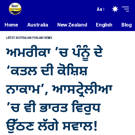
Aa
Home
Australia
New Zealand
English
Blog
LATEST AUSTRALIAN PUNJABI NEWS
ਅਮਰੀਕਾ ’ਚ ਪੰਨੂੰ ਦੇ
‘ਕਤਲ ਦੀ ਕੋਸ਼ਿਸ਼
ਨਾਕਾਮ’, ਆਸਟ੍ਰੇਲੀਆ
’ਚ ਵੀ ਭਾਰਤ ਵਿਰੁਧ
ਉੱਠਣ ਲੱਗੇ ਸਵਾਲ!