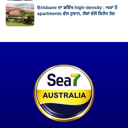
Brisbane ਦਾ ਭਵਿੱਖ high-density : ਘਰਾਂ ਤੋਂ
apartments ਵੱਲ ਰੁਝਾਨ, ਲੋਕਾਂ ਵੱਲੋਂ ਵਿਰੋਧ ਤੇਜ਼