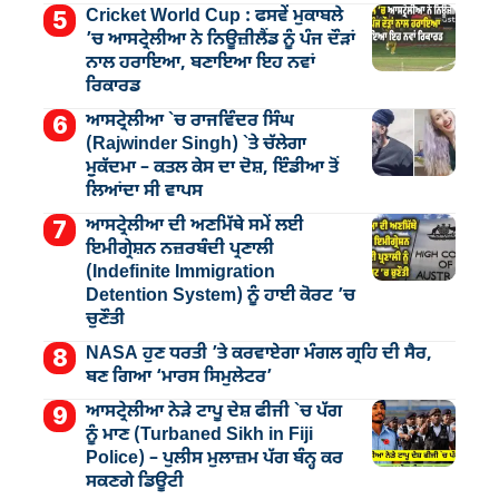
Cricket World Cup : ਫਸਵੇਂ ਮੁਕਾਬਲੇ
’ਚ ਆਸਟ੍ਰੇਲੀਆ ਨੇ ਨਿਊਜ਼ੀਲੈਂਡ ਨੂੰ ਪੰਜ ਦੌੜਾਂ
ਨਾਲ ਹਰਾਇਆ, ਬਣਾਇਆ ਇਹ ਨਵਾਂ
ਰਿਕਾਰਡ
ਆਸਟ੍ਰੇਲੀਆ `ਚ ਰਾਜਵਿੰਦਰ ਸਿੰਘ
(Rajwinder Singh) `ਤੇ ਚੱਲੇਗਾ
ਮੁੁਕੱਦਮਾ – ਕਤਲ ਕੇਸ ਦਾ ਦੋਸ਼, ਇੰਡੀਆ ਤੋਂ
ਲਿਆਂਦਾ ਸੀ ਵਾਪਸ
ਆਸਟ੍ਰੇਲੀਆ ਦੀ ਅਣਮਿੱਥੇ ਸਮੇਂ ਲਈ
ਇਮੀਗ੍ਰੇਸ਼ਨ ਨਜ਼ਰਬੰਦੀ ਪ੍ਰਣਾਲੀ
(Indefinite Immigration
Detention System) ਨੂੰ ਹਾਈ ਕੋਰਟ ’ਚ
ਚੁਣੌਤੀ
NASA ਹੁਣ ਧਰਤੀ ’ਤੇ ਕਰਵਾਏਗਾ ਮੰਗਲ ਗ੍ਰਹਿ ਦੀ ਸੈਰ,
ਬਣ ਗਿਆ ‘ਮਾਰਸ ਸਿਮੁਲੇਟਰ’
ਆਸਟ੍ਰੇਲੀਆ ਨੇੜੇ ਟਾਪੂ ਦੇਸ਼ ਫੀਜੀ `ਚ ਪੱਗ
ਨੂੰ ਮਾਣ (Turbaned Sikh in Fiji
Police) – ਪੁਲੀਸ ਮੁਲਾਜ਼ਮ ਪੱਗ ਬੰਨ੍ਹ ਕਰ
ਸਕਣਗੇ ਡਿਊਟੀ