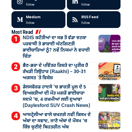
Follow
Follow
Medium
RSS Feed
Follow
Follow
Most Read
NDIS ਕਟੌਤੀਆਂ ਦਾ ਸਭ ਤੋਂ ਵੱਡਾ ਝਟਕਾ
ਪਰਵਾਸੀ ਤੇ ਭਾਸ਼ਾਈ ਘੱਟਗਿਣਤੀ
ਭਾਈਚਾਰਿਆਂ ਨੂੰ? ਨਵੇਂ ਨਿਯਮਾਂ ਨੇ ਵਧਾਈ
ਚਿੰਤਾ
ਭੈਣ-ਭਰਾ ਦੇ ਪਵਿੱਤਰ ਰਿਸ਼ਤੇ ਦਾ ਪ੍ਰਤੀਕ ਹੈ
ਰੱਖੜੀ ਤਿਉਹਾਰ (Raakhi) – 30-31
ਅਗਸਤ `ਤੇ ਵਿਸ਼ੇਸ਼
ਡੇਲਸਫੋਰਡ ਹਾਦਸੇ ’ਚ ਭਾਰਤੀ ਮੂਲ ਦੇ 5
ਵਿਅਕਤੀਆਂ ਦੀ ਮੌਤ ਮਗਰੋਂ ਭਾਈਚਾਰਾ
ਸਦਮੇ ’ਚ, 4 ਜ਼ਖ਼ਮੀਆਂ ਲਈ ਦੁਆਵਾਂ
(Daylesford SUV Crash News)
ਆਸਟ੍ਰੇਲੀਆ ਵਾਲੇ ਚਖਣਗੇ ਨਵੀਂ ਕਿਸਮ ਦੇ
ਅੰਬਾਂ ਦਾ ਸਵਾਦ, ਜਾਣੋ ਅੰਬਾਂ ਦੇ ਮੌਸਮ ’ਚ
ਕਿੰਝ ਚੁਣੀਏ ਬਿਹਤਰੀਨ ਅੰਬ