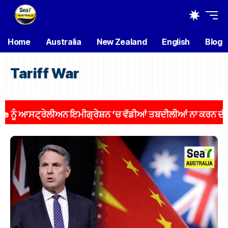
Home
Australia
New Zealand
English
Blog
Tariff War
 ਆਸਟ੍ਰੇਲੀਅਨ ਇਮੀਗ੍ਰੇਸ਼ਨ ’ਚ ਵੱਡੀਆਂ ਤਬਦੀਲੀਆਂ ਨਾ ਕਰਨ ਦੀ ਅਪੀ