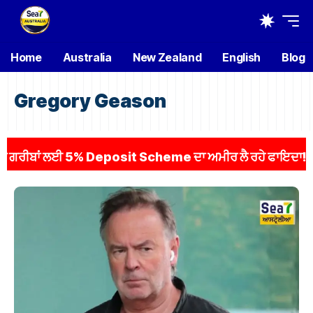
Home
Australia
New Zealand
English
Blog
Gregory Geason
ੀਬਾਂ ਲਈ 5% Deposit Scheme ਦਾ ਅਮੀਰ ਲੈ ਰਹੇ ਫਾਇਦਾ! ਲਗਭਗ 1